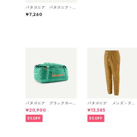
パタゴニア パタゴニア・
ブリマー （カラー Robin
¥7,260
Brown） Patagonia Patag
onia® Brimmer Hat 日本正
規品 製品番号 33521
パタゴニア ブラックホー
パタゴニア メンズ・テル
ル・ダッフル 40L Aqua St
ボンヌ・ジョガーズ (カラ
¥20,900
¥13,585
one 49339 日本正規品
ー Bobcat Brown) Patagon
ia Men's Terrebonne Trail
5%OFF
5%OFF
Joggers 日本正規品 製品
番号 24541