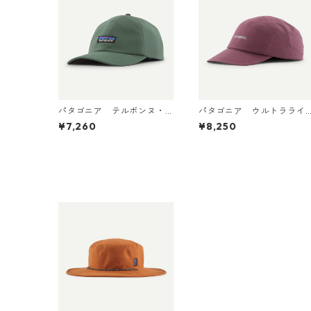
パタゴニア テルボンヌ・
パタゴニア ウルトラライ
ハット (カラー Canopy Gr
トウェイト・リッジ・ハッ
¥7,260
¥8,250
een) Patagonia Terrebonn
ト 33590 Berry Fig
e Hat 日本正規品 製品番号
33317