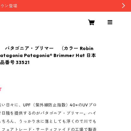
ダウン登場
 パタゴニア・ブリマー （カラー Robin
atagonia Patagonia® Brimmer Hat 日本
番号 33521
T
い日々に、UPF（紫外線防止指数）40+のUVプロ
で日陰を提供するのがパタゴニア・ブリマー。ハイ
もちろん、うっかり水に落としても浮くので川でも
。フェアトレード・サーティファイドの工場で製造