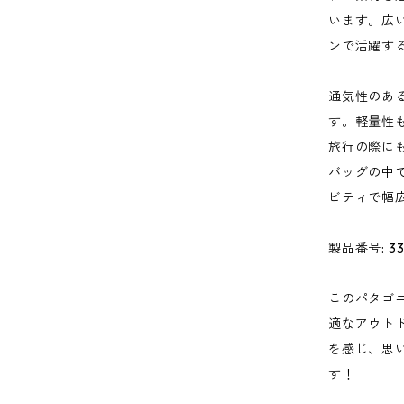
います。広
ンで活躍す
通気性のあ
す。軽量性
旅行の際に
バッグの中
ビティで幅
製品番号: 33
このパタゴ
適なアウト
を感じ、思
す！