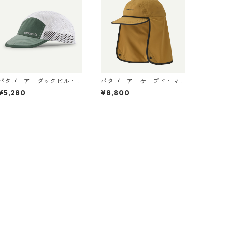
パタゴニア ダックビル・
パタゴニア ケープド・マ
キャップ Canopy Green
ーガンザー・ハット Bobca
¥5,280
¥8,800
28818 日本正規品
t Brown 33570