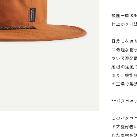
頭囲一周 S/M
仕上がり寸法
日差しを遮
に最適な帽
やい吸湿発
尾根の強風
おり、機能
の工場で製
**パタゴニ
このパタゴ
ドア愛好者
れた素材を