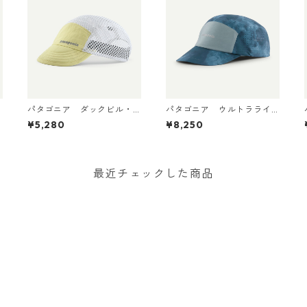
パタゴニア ダックビル・
パタゴニア ウルトラライ
キャップ Vellum Green
トウェイト・リッジ・ハッ
¥5,280
¥8,250
28818 日本正規品
ト 33590 Sastrugi: Summi
t Blue
最近チェックした商品