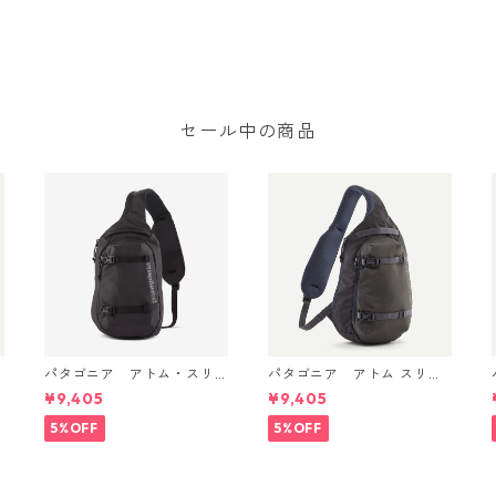
セール中の商品
パタゴニア アトム・スリ
パタゴニア アトム スリン
ング 8L (カラー Black) Pat
グ 8L Smolder Blue 48262
¥9,405
¥9,405
agonia Atom Sling Bag 8L
Patagonia Atom Sling Bag
日本正規品 製品番号 4826
8L 日本正規品
5%OFF
5%OFF
2