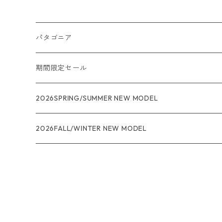
パタゴニア
メンズ
期間限定セール
R1
ウィメンズ
★★★
2026SPRING/SUMMER NEW MODEL
R1エア
R1
ジャケット・アウター
レインウェアー
2026FALL/WINTER NEW MODEL
ナノパフ
R1エア
ダウンジャケット
キャプリーン
フリースジャケット
トップス
ナイロンジャケット
キャプリーン
ボトムス