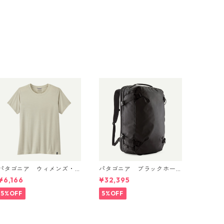
パタゴニア ウィメンズ・
パタゴニア ブラックホー
キャプリーン・クール・デ
ル・MLC 45L Black w/Blac
¥6,166
¥32,395
イリー・シャツ Dyno Whit
k 49307 日本正規品
e 45226
5%OFF
5%OFF