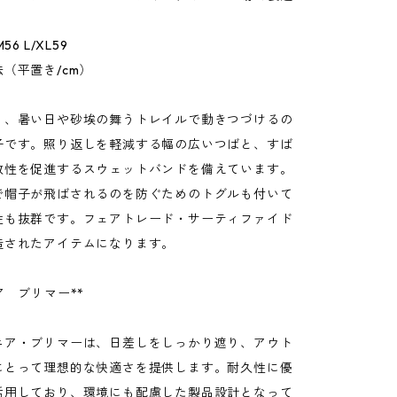
56 L/XL59
（平置き/cm）
り、暑い日や砂埃の舞うトレイルで動きつづけるの
子です。照り返しを軽減する幅の広いつばと、すば
散性を促進するスウェットバンドを備えています。
で帽子が飛ばされるのを防ぐためのトグルも付いて
性も抜群です。フェアトレード・サーティファイド
造されたアイテムになります。
ア ブリマー**
ニア・ブリマーは、日差しをしっかり遮り、アウト
にとって理想的な快適さを提供します。耐久性に優
活用しており、環境にも配慮した製品設計となって