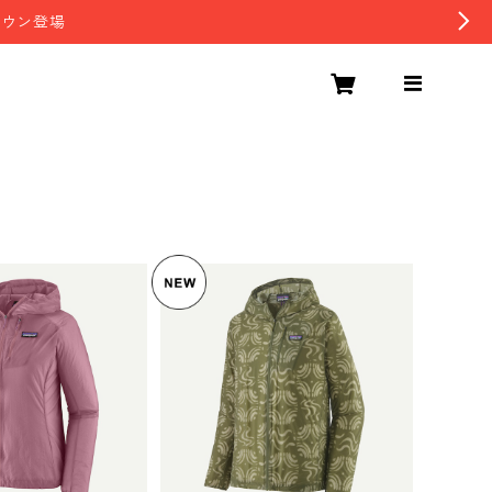
ダウン登場
パタゴニア メンズ・フーデ
 ウィメンズ・フ
ィニ・ジャケット (カラー S
ジャケット (カラ
and Waves: Caper Gree
¥15,153
 Patagoni
15,950
n) Patagonia Men's Houdi
 Houdini® Jack
ni® Jacket 日本正規品 製
5%OFF
規品 製品番号 24
品番号 24142
147