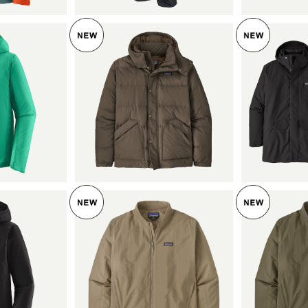
SOLD OUT
SO
ンズ・フーデ
 (カラー A
パタゴニア メンズ・ダウン
パタゴニ
50
ドリフト・ジャケット (カラ
ス・スリ
Jacket 日本正
ー Otter Brown) Patagoni
¥47,300
カ (カラー Blac
¥
24142
a Men's Downdrift Jacket
nia Men's 
日本正規品 製品番号 2060
ka 日本正
0
SO
ンズ・トリオ
パタゴニア メンズ・イスマ
ト (カラー
ス・デック・ジャケット (カ
パタゴニア
00
ラー Seabird Grey) Patag
¥28,600
ス・デック
et 日本正規品
onia Men's Isthmus Deck
ラー Basin Gre
¥
3403
Jacket 日本正規品 製品番
nia Men's