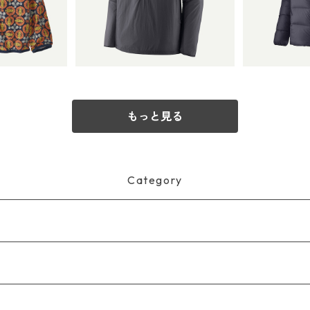
molder Blue) Patagonia
 Patag
50
(カラー Sunke
¥
Men's Houdini® Stash 1/2-
gies™ Jack
gonia Men
Zip Pullover 日本正規品
製品番号 6
n Hoody
製品番号 23410
1
～ 2026
もっと見る
Category