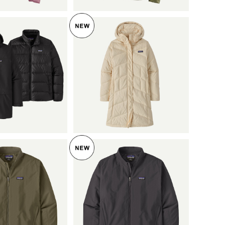
LD OUT
パタゴニア ウィメンズ・ダ
ウン・ウィズ・イット・パー
ア メンズ・トレ
カ (カラー Natural) Patag
¥50,600
ーインワン・パー
onia Women's Down With
k) Patago
110,000
It Parka 日本正規品 製品番
Tres 3-in-1 Par
号 28442
規品 製品番号 28
389
LD OUT
パタゴニア メンズ・イスマ
ス・デック・ジャケット (カ
 メンズ・イスマ
ラー Ink Black) Patagonia
¥28,600
・ジャケット (カ
Men's Isthmus Deck Jack
en) Patago
28,600
et 日本正規品 製品番号 27
 Isthmus Deck J