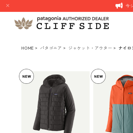
今
HOME
パタゴニア
ジャケット・アウター
ナイロ
パタゴニア メンズ・ハイロ
パタゴニア メ
フト・ナノ・パフ・フーデ
トシェル 3L・
ィ Black 85395 日本正規
¥46,750
ケット (カラー Bl
¥27,5
品
Patagonia Men
shell 3L Rain
正規品 製品番号