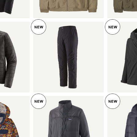
号 27025
acket 
パタゴニア メンズ・グラナ
パタゴニア
ンズ・ナノ・
イト・クレスト・レイン・パ
イト・クレ
 (カラー B
ンツ (カラー Black) Patag
¥31,350
ャケット (カ
¥
50
onia Men's Granite Crest
atagonia 
cket 日本正規
Rain Pants日本正規品 製
5%OFF
rest Rai
84213
品番号 85430
品 製品
UT
SO
パタゴニア メンズ・フーデ
ィニ・スタッシュ・1/2ジッ
ビー・バギー
パタゴニア
プ・プルオーバー (カラー S
¥19,800
（カラー B
ツロイ・