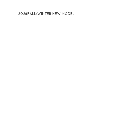
R1エア
R1
ジャケット・アウター
レインウェアー
2026FALL/WINTER NEW MODEL
ナノパフ
R1エア
ダウンジャケット
キャプリーン
フリースジャケット
トップス
ナイロンジャケット
キャプリーン
ボトムス
ベスト
バギーズ ショーツ
ボードショーツ
スウェットシャツ・フーディ
バッグ
シャツ・Tシャツ
キャップ ハット