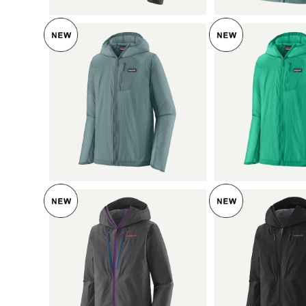
パタゴニア メンズ・フーデ
パタゴニア メ
ィニ・ジャケット (カラー B
ィニ・ジャケット
lue Sage) Patagonia Me
¥15,950
qua Stone) Patagonia Me
¥15,9
n's Houdini® Jacket 日本正
n's Houdini® 
規品 製品番号 24142
規品 製品番号 
パタゴニア メンズ・トリオ
パタゴニア メ
レット・ジャケット (カラー
レット・ジャケッ
Forge Grey w/P6 Blue) Pa
¥62,700
Black) Patagonia Men's T
¥62,7
tagonia Men's Triolet Jac
riolet Jack
ket 日本正規品 製品番号 8
製品番号 8