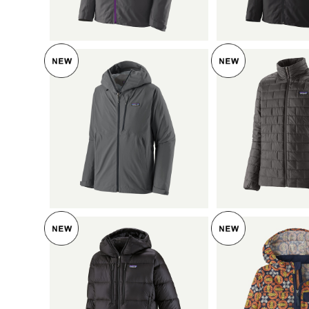
3403
パタゴニア メンズ・グラナ
パタゴニア メ
イト・クレスト・レイン・ジ
パフ・ジャケット
ャケット (カラー Forge Gr
¥37,620
lack) Patagonia Men's Na
¥33,5
ey w/Black) Patagonia Me
no Puff® Ja
n's Granite Crest Rain Ja
5%OFF
品 製品番号 
cket 日本正規品 製品番号
85415
SOLD OUT
SOLD O
パタゴニア メンズ・フィッ
パタゴニア ベ
ツロイ・ダウン・フーディ
ズ・ジャケット 