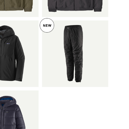
025
日本正規品 製品番号
27025
 メンズ・グラナ
パタゴニア DAS ライト・パ
スト・レイン・ジ
ンツ (カラー Black) Patag
ラー Black) P
37,620
onia DAS® Light Pants 日
¥41,800
Men's Granite C
本正規品 製品番号 85335
n Jacket 日本正規
5%OFF
番号 85415
LD OUT
 メンズ・フィッ
ダウン・フーディ