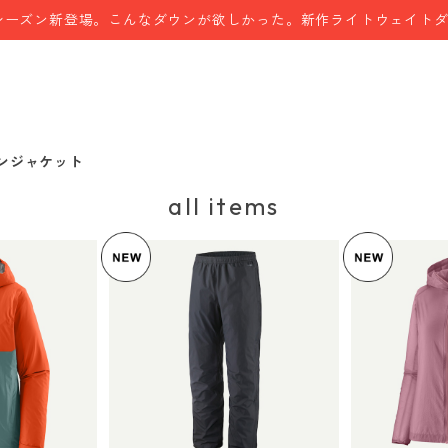
シーズン新登場。こんなダウンが欲しかった。新作ライトウェイト
ンジャケット
all items
パタゴニア メンズ・トレン
ンズ・トレン
パタゴニア
トシェル 3L・レイン・パン
レイン・ジャ
ーディニ・
ツ（ショート） (カラー Bla
¥17,765
ue Sage)
00
ー Light Violet)
¥
ck) Patagonia Men's Torr
's Torrent
a Women's
entshell 3L Rain Pants - S
5%OFF
 Jacket 日本
et 日本正
hort 日本正規品 製品番号
 85241
85261