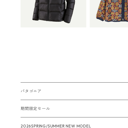
(カラー Black) Patagonia
¥57,200
ee You: New Navy）
¥10,4
Men's Fitz Roy Down Hoo
onia Baby Bag
dy 日本正規品 2025 ～ 20
et 日本正規品 
26 モデル 製品番号 85500
029
パタゴニア
メンズ
期間限定セール
R1
ウィメンズ
★★★
2026SPRING/SUMMER NEW MODEL