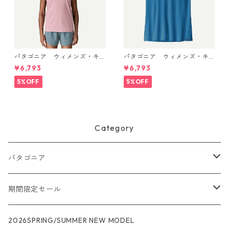
パタゴニア ウィメンズ・キ
パタゴニア ウィメンズ・キ
ャプリーン・クール・ウルト
ャプリーン・クール・ウルト
¥6,793
¥6,793
ラ・タンク Light Violet - Qu
ラ・タンク Aquatic Blue - Li
iet Violet X-Dye 44740 日本
ght Aquatic Blue X-Dye 447
5%OFF
5%OFF
正規品
40 日本正規品
Category
パタゴニア
メンズ
期間限定セール
R1
ウィメンズ
★★★
2026SPRING/SUMMER NEW MODEL