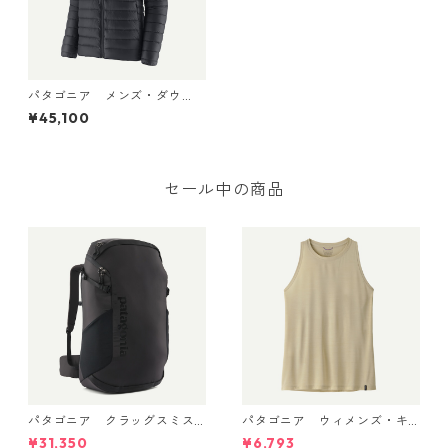
パタゴニア メンズ・ダウ
ン・セーター・フーディ (カ
¥45,100
ラー Black) Patagonia Men's
Down Sweater™ Hoody 日本
正規品 製品番号 84702
セール中の商品
パタゴニア クラッグスミス
パタゴニア ウィメンズ・キ
パック 45L ブラック 48066 P
ャプリーン・クール・ウルト
¥31,350
¥6,793