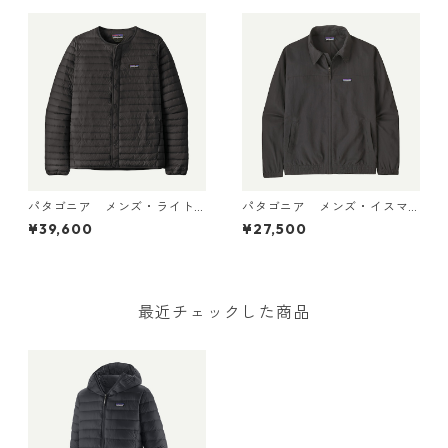
パタゴニア メンズ・ライト
パタゴニア メンズ・イスマ
ウェイト・ダウン・セータ
ス・アンラインド・ジャケッ
¥39,600
¥27,500
ー・カーディガン Black 319
ト Ink Black 20455 日本正規
00 日本正規品
品
最近チェックした商品