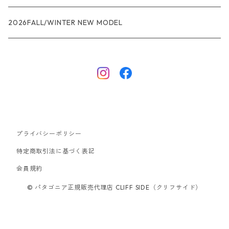
R1エア
R1
ジャケット・アウター
レインウェアー
2026FALL/WINTER NEW MODEL
ナノパフ
R1エア
ダウンジャケット
キャプリーン
フリースジャケット
トップス
ナイロンジャケット
キャプリーン
ボトムス
プライバシーポリシー
ベスト
バギーズ ショーツ
ボードショーツ
特定商取引法に基づく表記
会員規約
スウェットシャツ・フーディ
バッグ
© パタゴニア正規販売代理店 CLIFF SIDE（クリフサイド）
シャツ・Tシャツ
キャップ ハット