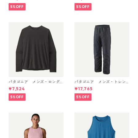
atagonia Cragsmith Pack 日
ラ・タンク Pumice - Dyno W
本正規品
hite X-Dye 44740 日本正規
5%OFF
5%OFF
品
パタゴニア メンズ・ロング
パタゴニア メンズ・トレン
スリーブ・キャプリーン・ク
トシェル 3L・レイン・パンツ
¥7,524
¥17,765
ール・デイリー・シャツ Black
（ショート） (カラー Black)
45181 日本正規品
Patagonia Men's Torrentshe
5%OFF
5%OFF
ll 3L Rain Pants - Short 日本
正規品 製品番号 85261