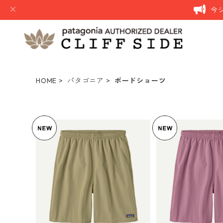
今
HOME
パタゴニア
ボードショーツ
SOLD O
パタゴニア ウィメンズ・バ
ギーズ・ロング Weathered
パタゴニア ウ
Stone 57035 Patagonia W
¥11,495
ギーズ・ロング Light Violet
omen's Baggies™ Longs
57035 Patago
¥11,4
日本正規品
5%OFF
n's Baggies™ 
規
5%OF