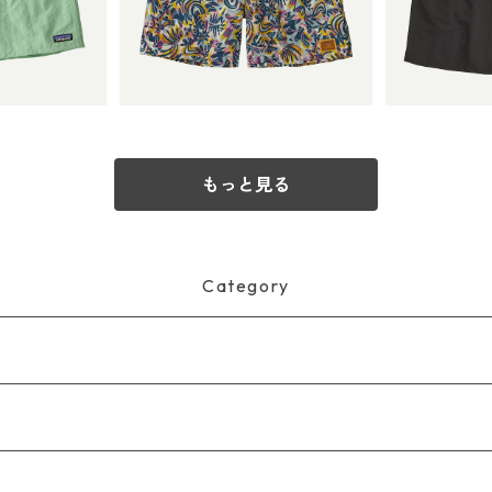
nia Men's
Patag
0
ー Wild Botanist: Tidal Te
¥9,900
- 7"日本
ggies™ Sho
al) Patagonia Men's Bagg
本正規品 製品番
ies™ Longs - 7"日本正規
22
品 製品番号 58035
もっと見る
Category