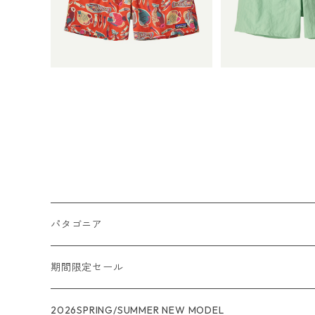
ラー Wrasse: Pollinator O
¥9,900
ラー Rinsed Green) 
¥9,90
range) Patagonia Men's B
onia Men's Ba
aggies™ Shorts - 5" 日本正
rts - 5" 日
規品 製品番号 57022
号 570
パタゴニア
メンズ
期間限定セール
R1
ウィメンズ
★★★
2026SPRING/SUMMER NEW MODEL