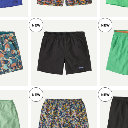
a Men's Baggies™ Shorts
7"日本正規
- 5" 日本正規品 製品番号 5
7022
UT
SO
パタゴニア ウィメンズ・バ
ギーズ・ショーツ ５インチ
ィメンズ・バ
パタゴニア
(カラー Black w/Black) Pat
¥9,900
ツ ５インチ
ギーズ・シ
agonia Women's Baggies
ail Geo: S
0
(カラー Aloe G
™ Shorts - 5" 日本正規品
onia Wome
製品番号 57059
Shorts - 5"
horts -
番号 5705
番号
UT
SOLD OUT
パタゴニア
ズ・ロング
ンズ・バギー
パタゴニア メンズ・バギー
ー Black w/Bla
インチ (カ
ズ・ロング ７インチ (カラ