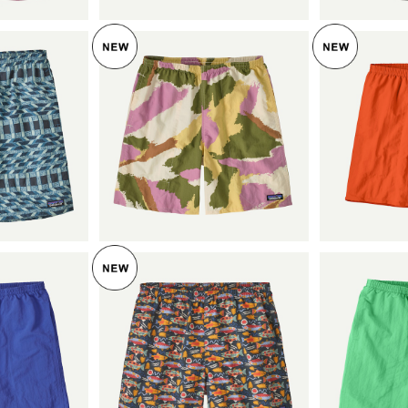
ンズ・バギー
パタゴニア メンズ・バギー
パタゴニア
チ Climb
ズ・ロング ７インチ Sunsh
ズ・ロング 
lue 5803
5
ine: Natural 58035 Patag
¥9,405
Orange 58035 Patagonia
onia Men's Baggies™ Lon
Men's Ba
7" 日本正規品
F
gs - 7" 日本正規品
5%OFF
7"
SOLD OUT
SO
ンズ・バギー
ンチ (カラ
パタゴニア メンズ・バギー
パタゴニア
0
ズ・ショーツ ５インチ (カ
ズ・ロング
™ Longs -
ラー Salmon Energy: Old
¥9,900
ー Aloe Green) P
品番号 580
Growth Green) Patagoni
Men's Ba