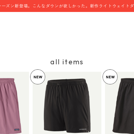
シーズン新登場。こんなダウンが欲しかった。新作ライトウェイト
all items
UT
パタゴニア メンズ・マル
パタゴニア
チ・トレイルズ・ショーツ ６
ギーズ・ロング Blac
ィメンズ・バ
インチ Black 57595 Pata
¥10,450
5 Patagon
¥
gonia Men's Multi Trails S
gies™ 
nia Wome
95
5%OFF
horts - 6" 日本正規品
Longs 日本正
品
F