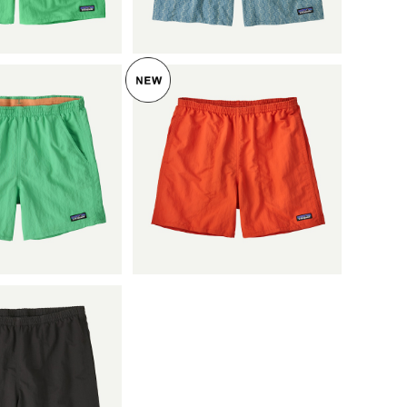
品 製品番号 580
es™ Longs - 7"日本正規
35
品 製品番号 58035
LD OUT
SOLD OUT
 ウィメンズ・バ
パタゴニア メンズ・バギー
ョーツ ５インチ
ズ・ショーツ ５インチ (カ
reen) Patag
¥9,900
ラー Wrasse: Pollinator O
¥9,900
n's Baggies™ S
range) Patagonia Men's B
 5" 日本正規品 製品
aggies™ Shorts - 5" 日本正
 57059
規品 製品番号 57022
 メンズ・バギー
 ７インチ (カラ
ck) Patago
¥9,900