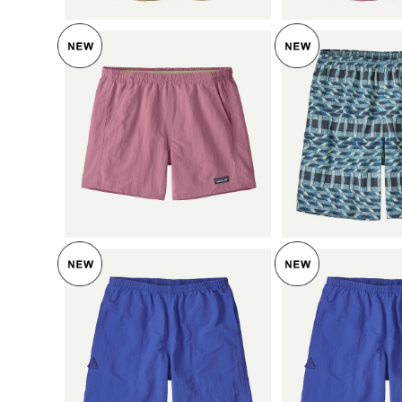
SOLD OUT
パタゴニア メ
ズ・ロング ７イン
パタゴニア ウィメンズ・バ
ing Stripe: Still B
¥9,40
ギーズ・ショーツ ５インチ
5 Patagonia Men's Baggie
Light Violet 57059 Pata
¥9,405
s™ Longs - 
5%OF
gonia Women's Baggies™
5%OFF
Shorts - 5" 日本正規品
SOLD OUT
パタゴニア メ
★ パタゴニア メンズ・バギ
ズ・ロング ７イ
ーズ・ロング ７インチ (カ
ー Eddy Blue) Patagonia
¥9,90
ラー Eddy Blue) Patagonia
¥9,405
Men's Baggies
Men's Baggies™ Longs -
7"日本正規品 製
7"日本正規品 製品番号 580
5%OFF