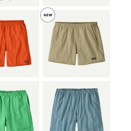
 メンズ・バギー
パタゴニア ウィメンズ・バ
７インチ Coal
ギーズ・ショーツ ５インチ
¥9,405
Weathered Stone 5705
¥9,405
ggies™ Longs -
9 Patagonia Women's Ba
 日本正規品
5%OFF
ggies™ Shorts - 5" 日本正
5%OFF
規品
LD OUT
SOLD OUT
 メンズ・バギー
パタゴニア メンズ・バギー
 ７インチ (カラ
ズ・ロング ７インチ (カラ
atagonia
¥9,900
ー Kaleidoscope: Still Blu
¥9,900
ggies™ Longs -
e) Patagonia Men's Baggi