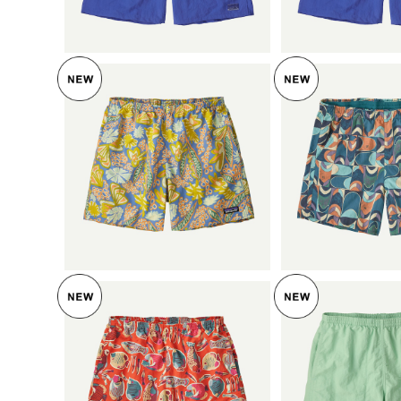
35
35
SOLD OUT
SOLD O
パタゴニア メンズ・バギー
パタゴニア ウ
ズ・ショーツ ５インチ (カ
ギーズ・ショー
ラー Flourish: Abundant Bl
¥9,900
(カラー Swallowt
¥9,90
ue) Patagonia Men's Bag
till Blue) Patagonia Wom
gies™ Shorts - 5" 日本正規
en's Baggies™ 
品 製品番号 57022
日本正規品 製品
9
SOLD OUT
SOLD O
パタゴニア メンズ・バギー
パタゴニア メ
ズ・ショーツ ５インチ (カ
ズ・ショーツ ５