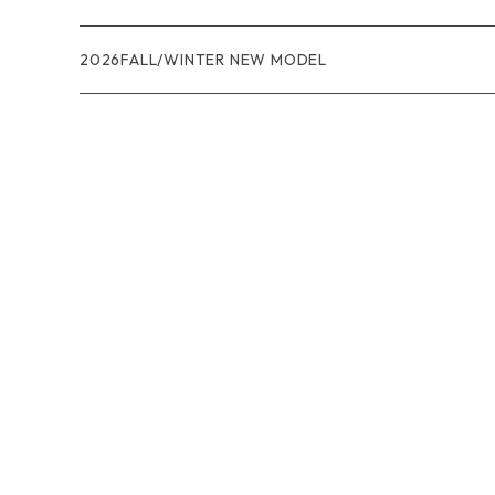
R1エア
R1
ジャケット・アウター
レインウェアー
2026FALL/WINTER NEW MODEL
ナノパフ
R1エア
ダウンジャケット
キャプリーン
フリースジャケット
トップス
ナイロンジャケット
キャプリーン
ボトムス
ベスト
バギーズ ショーツ
ボードショーツ
スウェットシャツ・フーディ
バッグ
シャツ・Tシャツ
キャップ ハット