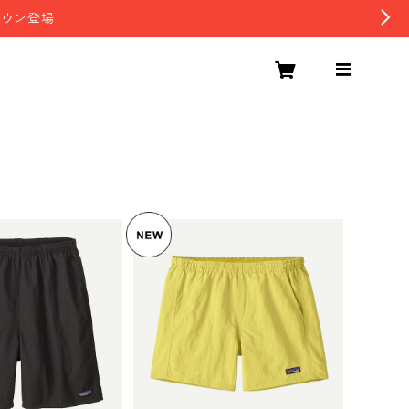
ダウン登場
SOLD OUT
 ウィメンズ・バ
k 5703
パタゴニア ウィメンズ・バ
ia Women's Bag
11,495
ギーズ・ショーツ ５インチ
Longs 日本正規品
Lemon Zest 57059 Pata
¥9,405
5%OFF
gonia Women's Baggies™
5%OFF
Shorts - 5" 日本正規品