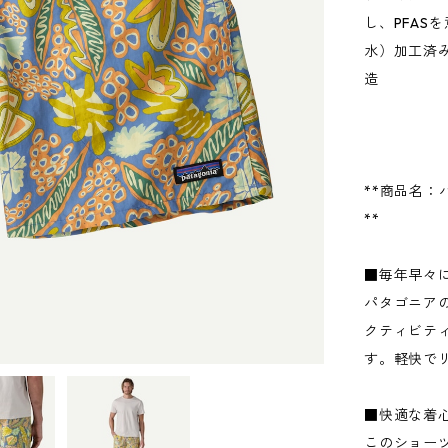
し、PFAS
水）加工済
造
**商品名：
**
■毎年早々
パタゴニア
クティビテ
す。軽快で
■快適な着
このショー