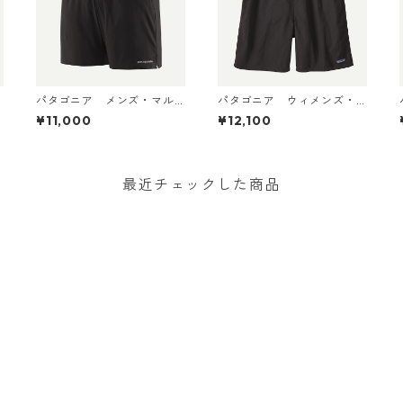
パタゴニア メンズ・マル
パタゴニア ウィメンズ・
チ・トレイルズ・ショーツ
バギーズ・ロング Black 57
¥11,000
¥12,100
m
６インチ Black 57595 Pat
035 Patagonia Women's B
agonia Men's Multi Trails
aggies™ Longs 日本正規
Shorts - 6" 日本正規品
品
最近チェックした商品