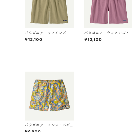
パタゴニア ウィメンズ・
パタゴニア ウィメンズ・
バギーズ・ロング Weather
バギーズ・ロング Light Vio
¥12,100
¥12,100
ed Stone 57035 Patagoni
let 57035 Patagonia Wo
a Women's Baggies™ Lon
en's Baggies™ Longs 日本
gs 日本正規品
正規品
パタゴニア メンズ・バギ
ーズ・ショーツ ５インチ
¥9,900