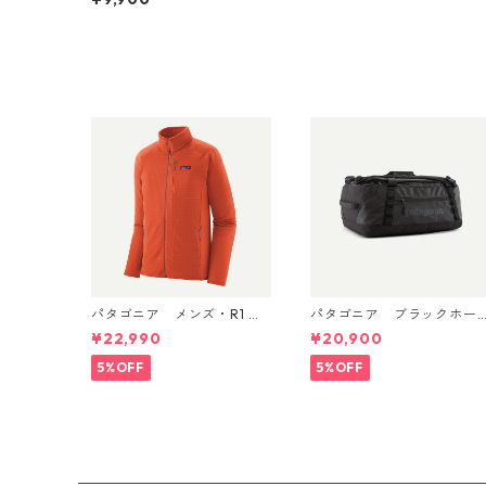
(カラー Flourish: Abundan
t Blue) Patagonia Men's B
aggies™ Shorts - 5" 日本
正規品 製品番号 57022
パタゴニア メンズ・R1 ジ
パタゴニア ブラックホー
ャケット (カラー Coal Or
ル・ダッフル 40L Black w
¥22,990
¥20,900
ange) Patagonia Men's R1
Black 49339 日本正規品
® Fleece Jacket 日本正規
5%OFF
5%OFF
品 製品番号 40129