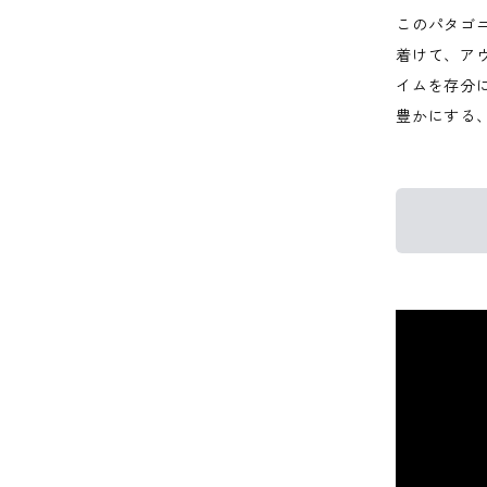
このパタゴ
着けて、ア
イムを存分
豊かにする