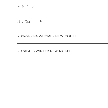
パタゴニア
メンズ
期間限定セール
R1
ウィメンズ
★★★
2026SPRING/SUMMER NEW MODEL
R1エア
R1
ジャケット・アウター
レインウェアー
2026FALL/WINTER NEW MODEL
ナノパフ
R1エア
ダウンジャケット
キャプリーン
フリースジャケット
トップス
ナイロンジャケット
キャプリーン
ボトムス
ベスト