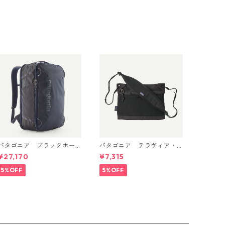
パタゴニア ブラックホー
パタゴニア テラヴィア・
ル・ミニ・MLC 30L (カラ
サコッシュ 3L (カラー Bla
¥27,170
¥7,315
ー Smolder Blue w/Forge
ck) Patagonia Terravia Sa
ey) Patagonia Black Hol
coche Bag 3L 日本正規品
5%OFF
5%OFF
e® Mini MLC® 30L 日本正規
製品番号 48835
品 製品番号 49266