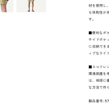
材を使用し
も快乾性が
す。
■便利なポ
サイドポケ
に収納でき
ィブなライ
■エコフレ
環境保護を
は、地球に
な方法で作
製品番号: 57