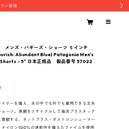
ダウン登場
ア メンズ・バギーズ・ショーツ ５インチ
rish: Abundant Blue) Patagonia Men's
™ Shorts - 5" 日本正規品 製品番号 57022
T
ライナーを備え、水の中でも外でも着用できる丈夫
ショーツ。漁網をリサイクルして海洋プラスチック
に貢献する、ネットプラス・ポストコンシューマー
・ナイロン100％の速乾性を備えたファイユを使用