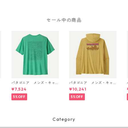
セール中の商品
パタゴニア メンズ・キャ
パタゴニア メンズ・キャ
/
プリーン・クール・デイリ
プリーン・クール・デイリ
¥7,524
¥10,241
ー・シャツ（ストラタスパ
ー・フーディ（'73 スカイラ
イア） (カラー Feather G
イン）(カラー Limestone Y
Gr
5%OFF
5%OFF
rey) Patagonia Men's Capi
ellow - Light Limestone Y
lene® Cool Daily Shirt - St
ellow X-Dye) Patagonia M
rataspire 日本正規品 製品
en's Long-Sleeved Capile
番号 45479
ne® Cool Trail Shirt - Stra
tapeaks 日本正規品 製品
Category
番号 45469