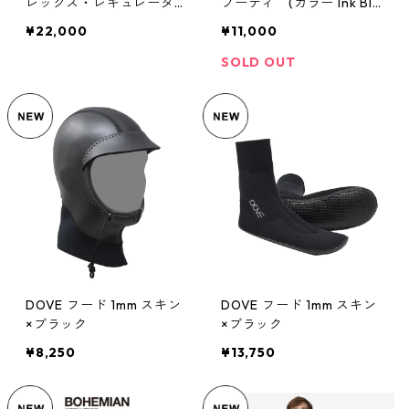
レックス・レギュレータ
フーディ (カラー Ink Bla
ー・ライト・フロントジッ
ck) Patagonia Men's RØ®
¥22,000
¥11,000
プ・ロングスリーブ・トッ
Surf Hoody 日本正規品
プ (カラー Black) Patag
製品番号 81651
SOLD OUT
onia Men's Yulex® Regula
tor® Lite Front-Zip Long
-Sleeved Wetsuit Top
日本正規品 88564
DOVE フード 1mm スキン
DOVE フード 1mm スキン
×ブラック
×ブラック
¥8,250
¥13,750