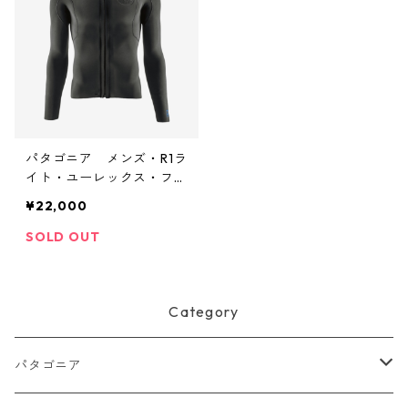
Lite L/S Top＆Long Jane
日本正規品
パタゴニア メンズ・R1ラ
イト・ユーレックス・フロ
ントジップ・ロングスリー
¥22,000
ブ・トップ／USモデル
カラー Black 日本正規品
SOLD OUT
Category
パタゴニア