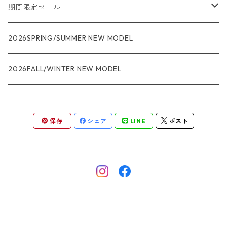
メンズ
期間限定セール
R1
ウィメンズ
★★★
2026SPRING/SUMMER NEW MODEL
R1エア
R1
ジャケット・アウター
レインウェアー
2026FALL/WINTER NEW MODEL
ナノパフ
R1エア
ダウンジャケット
キャプリーン
保存
シェア
LINE
ポスト
フリースジャケット
トップス
ナイロンジャケット
キャプリーン
ボトムス
ベスト
バギーズ ショーツ
ボードショーツ
スウェットシャツ・フーディ
バッグ