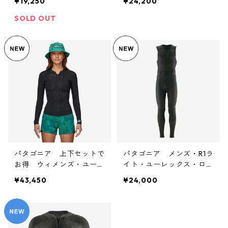
¥19,250
¥24,200
ーブ・トップ (カラー Bl
ェーン (カラー Black) P
ack) Patagonia W's Yulex
atagonia W's Yulex Regul
SOLD OUT
Regulator Lite L/S Top
ator Lite Long Jane 日
日本正規品 88573
本正規品
パタゴニア 上下セットで
パタゴニア メンズ・R1ラ
お得 ウィメンズ・ユーレ
イト・ユーレックス・ロン
ックス・レギュレーター・
グ・ジョン／USモデル
¥43,450
¥24,000
ライト・ロングスリーブ・
カラー Black 日本正規品
トップ＆ロング・ジェー
ン (カラー Black) Patag
onia W's Yulex Regulator