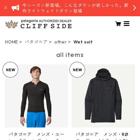
今シーズン新登場。こんなダウンが欲しかった。新
作ライトウェイトダウン登場
HOME
パタゴニア
other
Wet suit
all items
パタゴニア メンズ・ユー
パタゴニア メンズ・RØ