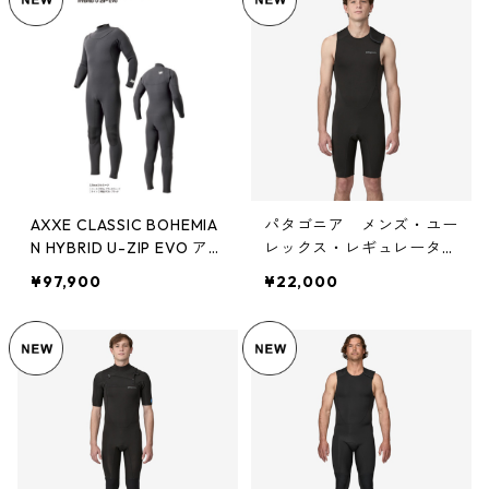
AXXE CLASSIC BOHEMIA
パタゴニア メンズ・ユー
N HYBRID U-ZIP EVO アッ
レックス・レギュレータ
クスクラッシック ボヘミ
ー・ライト・ショート・ジ
¥97,900
¥22,000
アン ハイブリッド ユー
ョン (カラー Black) Pat
ジップ エボ 2.5ｍｍ
agonia M's Yulex Regulat
ジャージフルスーツ 202
or Lite Short John 日本
4 NEW MODEL
正規品