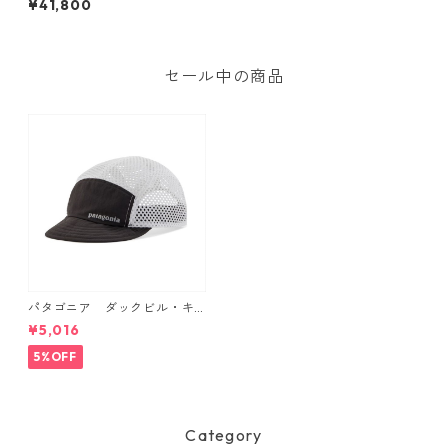
¥41,800
イト・フロントジップ・ショ
ートスリーブ・フルスーツ
(カラー Black) Patagonia M's
Yulex Regulator Lite FZ S/S
Full Suit 日本正規品 シー
セール中の商品
ガル
パタゴニア ダックビル・キ
ャップ （カラー Black） Pat
¥5,016
agonia Duckbill Cap 日本正
規品 製品番号 28818
5%OFF
Category