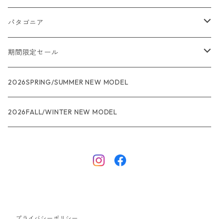
パタゴニア
メンズ
期間限定セール
R1
ウィメンズ
★★★
2026SPRING/SUMMER NEW MODEL
R1エア
R1
ジャケット・アウター
レインウェアー
2026FALL/WINTER NEW MODEL
ナノパフ
R1エア
ダウンジャケット
キャプリーン
フリースジャケット
トップス
ナイロンジャケット
キャプリーン
ボトムス
プライバシーポリシー