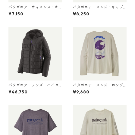
パタゴニア ウィメンズ・キ
パタゴニア メンズ・キャプ
ャプリーン・クール・ウルト
リーン・クール・デイリー・
¥7,150
¥8,250
ラ・タンク Pumice - Dyno W
シャツ（ハット・トリッパ
hite X-Dye 44740 日本正規
ー）Gumtree Green - Light
品
Gumtree Green X-Dye 455
04 日本正規品
パタゴニア メンズ・ハイロ
パタゴニア メンズ・ロング
フト・ナノ・パフ・フーデ
スリーブ・キャプリーン・ク
¥46,750
¥9,680
ィ Black 85395 日本正規品
ール・デイリー・シャツ（パ
ス・イット・アラウンド） Dy
no White 45495 日本正規品