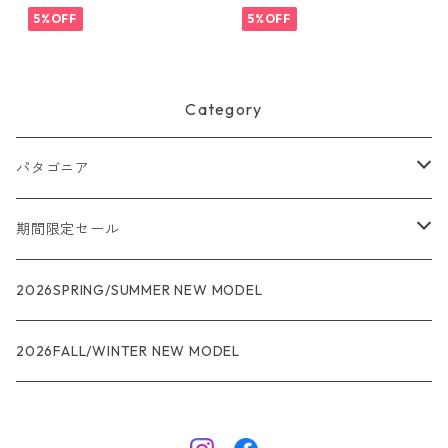
Black Hole® Micro MLC® Bac
5%OFF
5%OFF
kpack 22L 日本正規品 製品
番号 49260
Category
パタゴニア
メンズ
期間限定セール
R1
ウィメンズ
★★★
2026SPRING/SUMMER NEW MODEL
R1エア
R1
ジャケット・アウター
レインウェアー
2026FALL/WINTER NEW MODEL
ナノパフ
R1エア
ダウンジャケット
キャプリーン