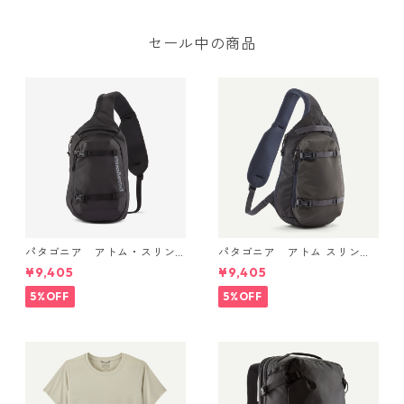
a W's Yulex Regulator Lite
Long Jane 日本正規品
セール中の商品
パタゴニア アトム・スリン
パタゴニア アトム スリング
グ 8L (カラー Black) Patago
8L Smolder Blue 48262 Pata
¥9,405
¥9,405
nia Atom Sling Bag 8L 日本
gonia Atom Sling Bag 8L 日
正規品 製品番号 48262
本正規品
5%OFF
5%OFF