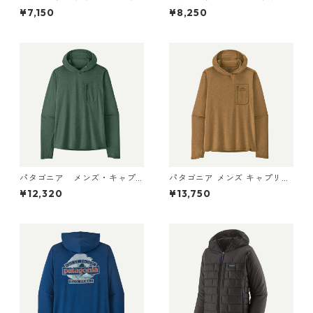
ャプリーン・クール・ウルト
リーン・クール・デイリー・
¥7,150
¥8,250
ラ・タンク Pumice - Dyno W
シャツ（ハット・トリッパ
hite X-Dye 44740 日本正規
ー）Gumtree Green - Light
品
Gumtree Green X-Dye 455
04 日本正規品
パタゴニア メンズ・キャプ
パタゴニア メンズ キャプリー
リーン・クール・サン・フー
ン クール サン フーディ クラ
¥12,320
¥13,750
ディ 44800 日本正規品
ウド クラッグ クレスト 4493
8 Wolf Brown - Classic Tan
X-Dye