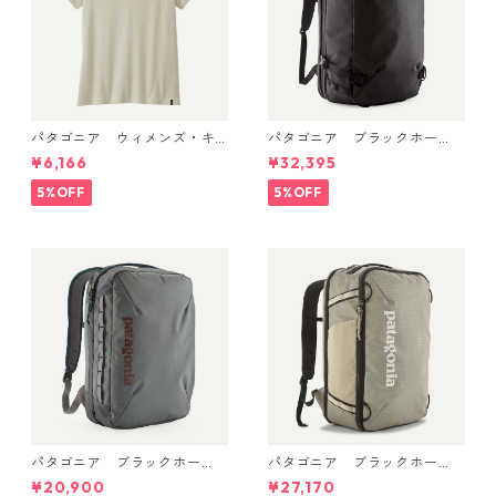
パタゴニア ウィメンズ・キ
パタゴニア ブラックホー
ャプリーン・クール・デイリ
ル・MLC 45L Black w/Black
¥6,166
¥32,395
ー・シャツ Dyno White 4522
49307 日本正規品
6
5%OFF
5%OFF
パタゴニア ブラックホー
パタゴニア ブラックホー
ル・マイクロ・MLC 22L (カ
ル・ミニ・MLC 30L Weather
¥20,900
¥27,170
ラー Noble Grey) Patagonia
ed Stone 49266 日本正規品