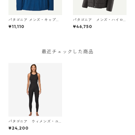
パタゴニア メンズ・キャプリ
パタゴニア メンズ・ハイロ
ーン・クール・デイリー・フ
フト・ナノ・パフ・フーデ
¥11,110
¥46,750
ーディ（グレート・ウェーブ
ィ Black 85395 日本正規品
ス） 45499 Clement Blue -
Light Clement Blue X-Dye
最近チェックした商品
パタゴニア ウィメンズ・ユ
ーレックス・レギュレータ
¥24,200
ー・ライト・ロング・ジェー
ン (カラー Black) Patagoni