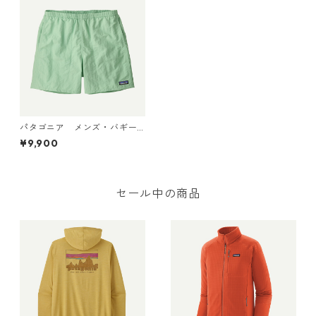
パタゴニア メンズ・バギー
ズ・ショーツ ５インチ (カラ
¥9,900
ー Rinsed Green) Patagonia
Men's Baggies™ Shorts - 5"
日本正規品 製品番号 57022
セール中の商品