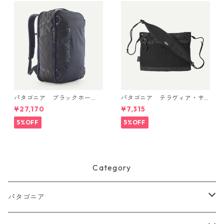
パタゴニア ブラックホー
パタゴニア テラヴィア・サ
ル・ミニ・MLC 30L (カラー
コッシュ 3L (カラー Black)
¥27,170
¥7,315
Smolder Blue w/Forge Gre
Patagonia Terravia Sacoche
y) Patagonia Black Hole® Mi
Bag 3L 日本正規品 製品番号
5%OFF
5%OFF
ni MLC® 30L 日本正規品 製
48835
品番号 49266
Category
パタゴニア