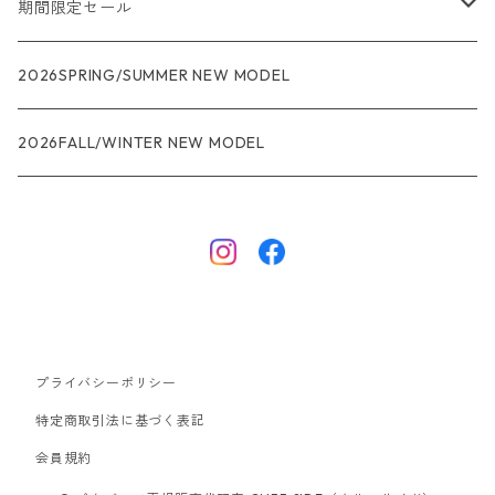
メンズ
期間限定セール
R1
ウィメンズ
★★★
2026SPRING/SUMMER NEW MODEL
R1エア
R1
ジャケット・アウター
レインウェアー
2026FALL/WINTER NEW MODEL
ナノパフ
R1エア
ダウンジャケット
キャプリーン
フリースジャケット
トップス
ナイロンジャケット
キャプリーン
ボトムス
プライバシーポリシー
ベスト
バギーズ ショーツ
ボードショーツ
特定商取引法に基づく表記
会員規約
スウェットシャツ・フーディ
バッグ