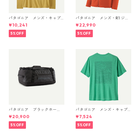
パタゴニア メンズ・キャプ
パタゴニア メンズ・R1 ジャ
リーン・クール・デイリー・
ケット (カラー Coal Orang
¥10,241
¥22,990
フーディ（'73 スカイライン）
e) Patagonia Men's R1® Flee
(カラー Limestone Yellow - L
ce Jacket 日本正規品 製品
5%OFF
5%OFF
ight Limestone Yellow X-Dy
番号 40129
e) Patagonia Men's Long-Sl
eeved Capilene® Cool Trail
Shirt - Stratapeaks 日本正規
品 製品番号 45469
パタゴニア ブラックホー
パタゴニア メンズ・キャプ
ル・ダッフル 40L Black w/Bl
リーン・クール・デイリー・
¥20,900
¥7,524
ack 49339 日本正規品
シャツ（ストラタスパイア）
(カラー Feather Grey) Pat
5%OFF
5%OFF
agonia Men's Capilene® Co
ol Daily Shirt - Strataspire
日本正規品 製品番号 45479