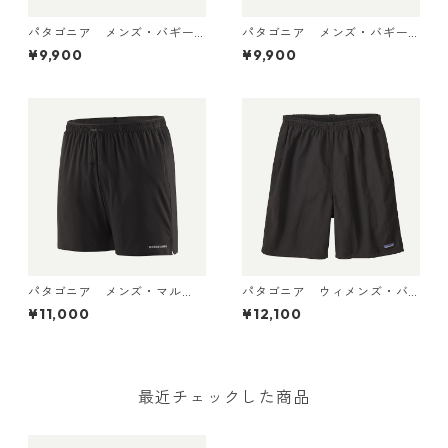
パタゴニア メンズ・バギー
パタゴニア メンズ・バギー
ズ・ショーツ ５インチ 5702
ズ・ショーツ ５インチ 5702
¥9,900
¥9,900
2 (カラー '95 Oval Logo: Fa
2 '95 Oval Logo: Gem Green
ded Magenta)
日本正規品
パタゴニア メンズ・マル
パタゴニア ウィメンズ・バ
チ・トレイルズ・ショーツ ６
ギーズ・ロング Black 57035
¥11,000
¥12,100
インチ Black 57595 Patago
Patagonia Women's Baggie
nia Men's Multi Trails Short
s™ Longs 日本正規品
s - 6" 日本正規品
最近チェックした商品