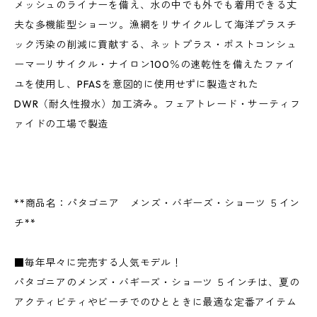
メッシュのライナーを備え、水の中でも外でも着用できる丈
夫な多機能型ショーツ。漁網をリサイクルして海洋プラスチ
ック汚染の削減に貢献する、ネットプラス・ポストコンシュ
ーマーリサイクル・ナイロン100％の速乾性を備えたファイ
ユを使用し、PFASを意図的に使用せずに製造された
DWR（耐久性撥水）加工済み。フェアトレード・サーティフ
ァイドの工場で製造
**商品名：パタゴニア メンズ・バギーズ・ショーツ ５イン
チ**
■毎年早々に完売する人気モデル！
パタゴニアのメンズ・バギーズ・ショーツ ５インチは、夏の
アクティビティやビーチでのひとときに最適な定番アイテム