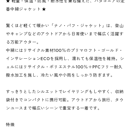
★ 軽量・保温・防風・耐水性を兼ね備えた、パタゴニアの定
番中綿ジャケット ★
驚くほど軽くて暖かい「ナノ・パフ・ジャケット」は、登山
やキャンプなどのアウトドアから日常使いまで幅広く活躍す
る万能アウター。
中綿にはリサイクル素材100％のプリマロフト・ゴールド・
インサレーションECOを採用し、濡れても保温性を維持。シ
ェルにはリサイクル・ポリエステル100％＋PFCフリー耐久
撥水加工を施し、冷たい風や小雨をしっかり防ぎます。
すっきりとしたシルエットでレイヤリングもしやすく、収納
袋付きでコンパクトに携行可能。アウトドアから旅行、タウ
ンユースまで幅広いシーンで重宝する一着です。
特徴