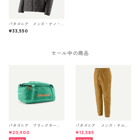
パタゴニア メンズ・ナノ・
パフ・ジャケット (カラー Bl
¥33,550
ack) Patagonia Men's Nano
Puff® Jacket 日本正規品 製
品番号 84213
セール中の商品
パタゴニア ブラックホー
パタゴニア メンズ・テルボ
ル・ダッフル 40L Aqua Ston
ンヌ・ジョガーズ (カラー Bo
¥20,900
¥13,585
e 49339 日本正規品
bcat Brown) Patagonia Me
n's Terrebonne Trail Jogger