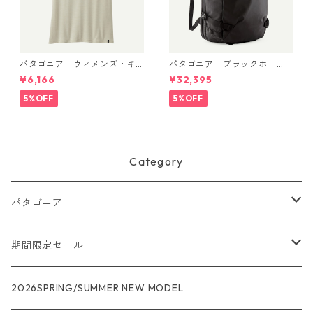
パタゴニア ウィメンズ・キ
パタゴニア ブラックホー
ャプリーン・クール・デイリ
ル・MLC 45L Black w/Black
¥6,166
¥32,395
ー・シャツ Dyno White 4522
49307 日本正規品
6
5%OFF
5%OFF
Category
パタゴニア
メンズ
期間限定セール
R1
ウィメンズ
★★★
2026SPRING/SUMMER NEW MODEL