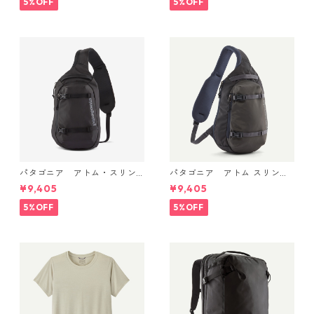
5%OFF
5%OFF
s 日本正規品 製品番号 2454
1
パタゴニア アトム・スリン
パタゴニア アトム スリング
グ 8L (カラー Black) Patago
8L Smolder Blue 48262 Pata
¥9,405
¥9,405
nia Atom Sling Bag 8L 日本
gonia Atom Sling Bag 8L 日
正規品 製品番号 48262
本正規品
5%OFF
5%OFF