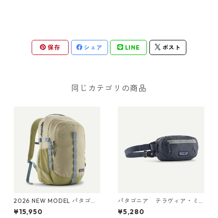
保存
シェア
LINE
ポスト
同じカテゴリの商品
2026 NEW MODEL パタゴニ
パタゴニア テラヴィア・ミ
ア レフュジオ・デイパック 2
ニ・ヒップ・パック 1L (カラ
¥15,950
¥5,280
6L Weathered Stone 47914
ー Smolder Blue) Patagonia