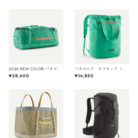
Patagonia Refugio Daypack
Terravia Mini Hip Pack 1L 日
26L 日本正規品
本正規品 製品番号 49448
2026 NEW COLOR パタゴニ
パタゴニア テラヴィア トー
ア ブラックホール・ダッフ
ト パック 24L Aqua Stone 48
¥28,600
¥14,850
ル 70L (カラー Aqua Stone)
814 Patagonia Terravia Tote
Patagonia Black Hole® Duff
Pack 24L 日本正規品
el 70L 日本正規品 製品番号
49348