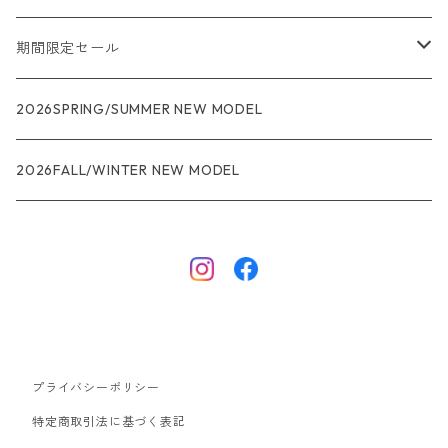
メンズ
期間限定セール
R1
ウィメンズ
★★★
2026SPRING/SUMMER NEW MODEL
R1エア
R1
ジャケット・アウター
レインウェアー
2026FALL/WINTER NEW MODEL
ナノパフ
R1エア
ダウンジャケット
キャプリーン
フリースジャケット
トップス
ナイロンジャケット
キャプリーン
ボトムス
プライバシーポリシー
ベスト
バギーズ ショーツ
ボードショーツ
特定商取引法に基づく表記