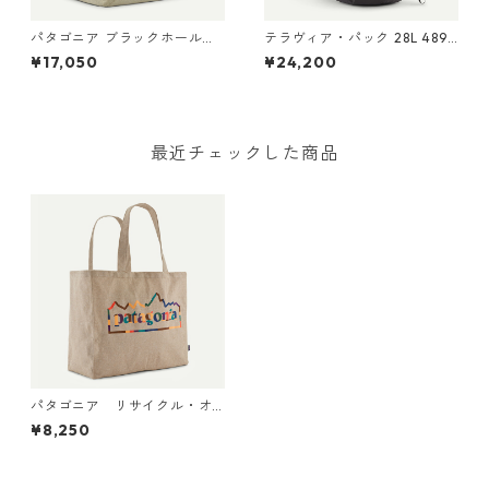
パタゴニア ブラックホール・
テラヴィア・パック 28L 48911
ギア・トート 61L Water Peop
Black
¥17,050
¥24,200
le Banner: Weathered Stone
49276 Black Hole® Gear
Tote 61L 日本正規品
最近チェックした商品
パタゴニア リサイクル・オ
ーバーサイズ・トート (カラ
¥8,250
ー Unity Fitz: Classic Tan) P
atagonia Recycled Oversize
d Tote 日本正規品 製品番号
59255