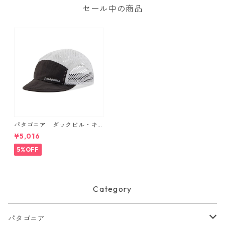
セール中の商品
パタゴニア ダックビル・キ
ャップ （カラー Black） Pat
¥5,016
agonia Duckbill Cap 日本正
規品 製品番号 28818
5%OFF
Category
パタゴニア