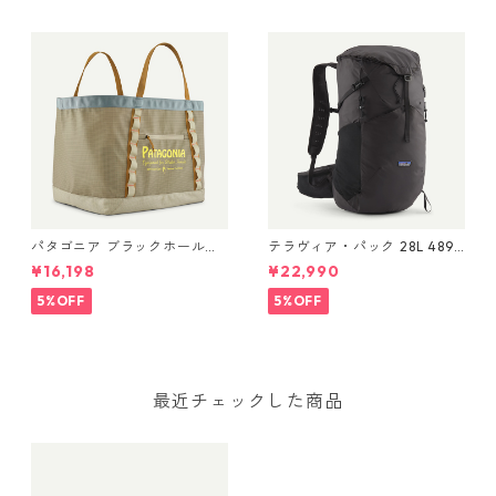
49348
パタゴニア ブラックホール・
テラヴィア・パック 28L 48911
ギア・トート 61L Water Peop
Black
¥16,198
¥22,990
le Banner: Weathered Stone
49276 Black Hole® Gear
5%OFF
5%OFF
Tote 61L 日本正規品
最近チェックした商品