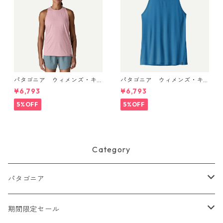
パタゴニア ウィメンズ・キ
パタゴニア ウィメンズ・キ
ャプリーン・クール・ウルト
ャプリーン・クール・ウルト
¥6,793
¥6,793
ラ・タンク Light Violet - Qu
ラ・タンク Aquatic Blue - Li
iet Violet X-Dye 44740 日本
ght Aquatic Blue X-Dye 447
5%OFF
5%OFF
正規品
40 日本正規品
Category
パタゴニア
メンズ
期間限定セール