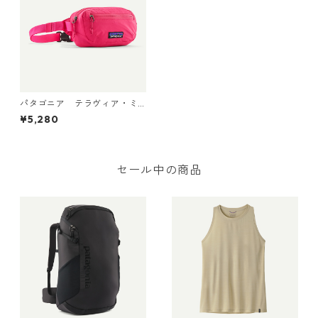
パタゴニア テラヴィア・ミ
ニ・ヒップ・パック 1L (カラ
¥5,280
ー Luminous Pink) Patagoni
a Terravia Mini Hip Pack 1L
日本正規品 製品番号 49448
セール中の商品