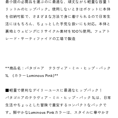
最小限の必需品を運ぶのに最適な、頑丈ながら軽量な容量１
リットルのヒップパック。使用しないときはポケットに本体
を収納可能で、さまざまな方法で身に着けられるので日常生
活にはもちろん、ちょっとした手荒な扱いにも対応。本体と
裏地とウェビングにリサイクル素材を100％使用。フェアト
レード・サーティファイドの工場で製造
**商品名：パタゴニア テラヴィア・ミニ・ヒップ・パック
1L (カラー Luminous Pink)**
■軽量で便利なデイリーユースに最適なヒップパック！
パタゴニアのテラヴィア・ミニ・ヒップ・パック 1Lは、日常
生活やちょっとした冒険で重宝するコンパクトなパックで
す。鮮やかなLuminous Pinkカラーは、スタイルに華やかさ