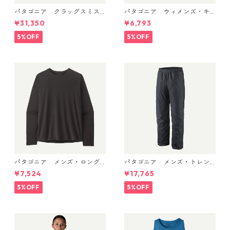
パタゴニア クラッグスミス
パタゴニア ウィメンズ・キ
パック 45L ブラック 48066 P
ャプリーン・クール・ウルト
¥31,350
¥6,793
atagonia Cragsmith Pack 日
ラ・タンク Pumice - Dyno W
本正規品
hite X-Dye 44740 日本正規
5%OFF
5%OFF
品
パタゴニア メンズ・ロング
パタゴニア メンズ・トレン
スリーブ・キャプリーン・ク
トシェル 3L・レイン・パンツ
¥7,524
¥17,765
ール・デイリー・シャツ Black
（ショート） (カラー Black)
45181 日本正規品
Patagonia Men's Torrentshe
5%OFF
5%OFF
ll 3L Rain Pants - Short 日本
正規品 製品番号 85261