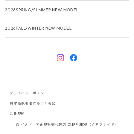
R1
ウィメンズ
★★★
2026SPRING/SUMMER NEW MODEL
R1エア
R1
ジャケット・アウター
レインウェアー
2026FALL/WINTER NEW MODEL
ナノパフ
R1エア
ダウンジャケット
キャプリーン
フリースジャケット
トップス
ナイロンジャケット
キャプリーン
ボトムス
プライバシーポリシー
ベスト
バギーズ ショーツ
ボードショーツ
特定商取引法に基づく表記
会員規約
スウェットシャツ・フーディ
バッグ
© パタゴニア正規販売代理店 CLIFF SIDE（クリフサイド）
シャツ・Tシャツ