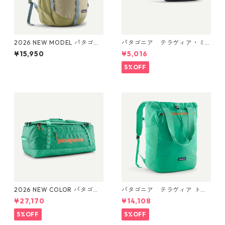
2026 NEW MODEL パタゴニ
パタゴニア テラヴィア・ミ
ア レフュジオ・デイパック 2
ニ・ヒップ・パック 1L (カラ
¥15,950
¥5,016
6L Weathered Stone 47914
ー Smolder Blue) Patagonia
Patagonia Refugio Daypack
Terravia Mini Hip Pack 1L 日
5%OFF
26L 日本正規品
本正規品 製品番号 49448
2026 NEW COLOR パタゴニ
パタゴニア テラヴィア トー
ア ブラックホール・ダッフ
ト パック 24L Aqua Stone 48
¥27,170
¥14,108
ル 70L (カラー Aqua Stone)
814 Patagonia Terravia Tote
Patagonia Black Hole® Duff
Pack 24L 日本正規品
5%OFF
5%OFF
el 70L 日本正規品 製品番号