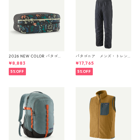
2026 NEW COLOR パタゴニ
パタゴニア メンズ・トレン
ア ブラックホール・キュー
トシェル 3L・レイン・パンツ
¥8,883
¥17,765
ブ 14L (カラー Kaleido: Blac
（ショート） (カラー Black)
k) Patagonia Black Hole® Cu
Patagonia Men's Torrentshe
5%OFF
5%OFF
be 14L 日本正規品 製品番号
ll 3L Rain Pants - Short 日本
49372
正規品 製品番号 85261