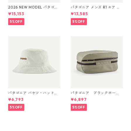
2026 NEW MODEL パタゴニ
パタゴニア メンズ R1 エア ベ
ア レフュジオ・デイパック 2
スト 40285 Bobcat Brown
¥15,153
¥13,585
6L Blue Sage 47914 Patagon
ia Refugio Daypack 26L 日
5%OFF
5%OFF
本正規品
パタゴニア バケツ・ハット 3
パタゴニア ブラックホー
3595 Text Logo: Birch Whit
ル・キューブ 6L (カラー We
¥6,793
¥6,897
e
athered Stone) Patagonia B
lack Hole® Cube 6L 日本正規
5%OFF
5%OFF
品 製品番号 49367