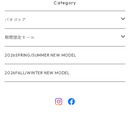
Category
パタゴニア
メンズ
期間限定セール
R1
ウィメンズ
★★★
2026SPRING/SUMMER NEW MODEL
R1エア
R1
ジャケット・アウター
レインウェアー
2026FALL/WINTER NEW MODEL
ナノパフ
R1エア
ダウンジャケット
キャプリーン
フリースジャケット
トップス
ナイロンジャケット
キャプリーン
ボトムス