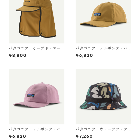
パタゴニア ケープド・マー
パタゴニア テルボンヌ・ハ
ガンザー・ハット Bobcat Br
ット (カラー Bobcat Brown)
¥8,800
¥6,820
own 33570
Patagonia Terrebonne Hat
日本正規品 製品番号 33317
パタゴニア テルボンヌ・ハ
パタゴニア ウェーブフェア
ット (カラー Light Violet) P
ラー・バケツ・ハット （カ
¥6,820
¥7,260
atagonia Terrebonne Hat 日
ラーKaleido: Black） Patago