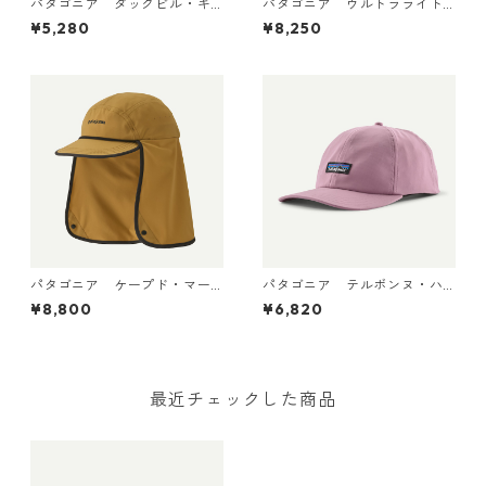
パタゴニア ダックビル・キ
パタゴニア ウルトラライト
ャップ Vellum Green 2881
ウェイト・リッジ・ハット 33
¥5,280
¥8,250
8 日本正規品
590 Sastrugi: Summit Blue
パタゴニア ケープド・マー
パタゴニア テルボンヌ・ハ
ガンザー・ハット Bobcat Br
ット (カラー Light Violet) P
¥8,800
¥6,820
own 33570
atagonia Terrebonne Hat 日
本正規品 製品番号 33317
最近チェックした商品