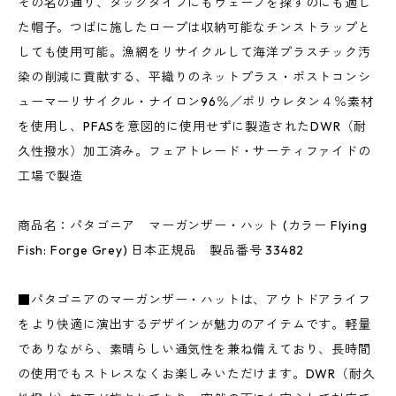
その名の通り、ダックダイブにもウェーブを探すのにも適し
た帽子。つばに施したロープは収納可能なチンストラップと
しても使用可能。漁網をリサイクルして海洋プラスチック汚
染の削減に貢献する、平織りのネットプラス・ポストコンシ
ューマーリサイクル・ナイロン96％／ポリウレタン４％素材
を使用し、PFASを意図的に使用せずに製造されたDWR（耐
久性撥水）加工済み。フェアトレード・サーティファイドの
工場で製造
商品名：パタゴニア マーガンザー・ハット (カラー Flying
Fish: Forge Grey) 日本正規品 製品番号 33482
■パタゴニアのマーガンザー・ハットは、アウトドアライフ
をより快適に演出するデザインが魅力のアイテムです。軽量
でありながら、素晴らしい通気性を兼ね備えており、長時間
の使用でもストレスなくお楽しみいただけます。DWR（耐久