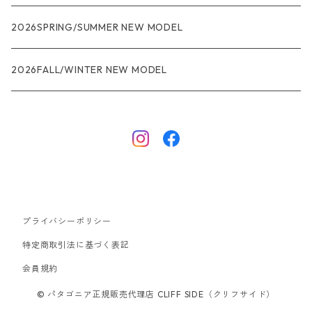
R1
ウィメンズ
★★★
2026SPRING/SUMMER NEW MODEL
R1エア
R1
ジャケット・アウター
レインウェアー
2026FALL/WINTER NEW MODEL
ナノパフ
R1エア
ダウンジャケット
キャプリーン
フリースジャケット
トップス
ナイロンジャケット
キャプリーン
ボトムス
プライバシーポリシー
ベスト
バギーズ ショーツ
ボードショーツ
特定商取引法に基づく表記
会員規約
スウェットシャツ・フーディ
バッグ
© パタゴニア正規販売代理店 CLIFF SIDE（クリフサイド）