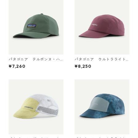
パタゴニア テルボンヌ・ハ
パタゴニア ウルトラライト
ット (カラー Canopy Gree
ウェイト・リッジ・ハット 33
¥7,260
¥8,250
n) Patagonia Terrebonne Ha
590 Berry Fig
t 日本正規品 製品番号 33317