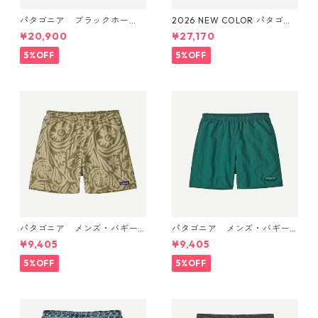
パタゴニア ブラックホー
2026 NEW COLOR パタゴニ
ル・ダッフル 40L Aqua Ston
ア ブラックホール・ダッフ
¥20,900
¥27,170
e 49339 日本正規品
ル 70L (カラー Aqua Stone)
Patagonia Black Hole® Duff
5%OFF
5%OFF
el 70L 日本正規品 製品番号
49348
パタゴニア メンズ・バギー
パタゴニア メンズ・バギー
ズ・ショーツ ５インチ 5702
ズ・ショーツ ５インチ 5702
¥9,405
¥9,405
2 Earthen: Weathered Ston
2 '95 Oval Logo: Gem Green
e 日本正規品
日本正規品
5%OFF
5%OFF