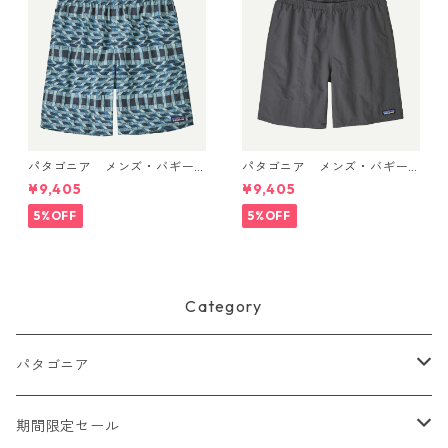
パタゴニア メンズ・バギー
パタゴニア メンズ・バギー
ズ・ロング ７インチ Climbi
ズ・ロング ７インチ (カラー
¥9,405
¥9,405
ng Stripe: Still Blue 58035 P
Forge Grey w/Forge Grey)
atagonia Men's Baggies™ L
Patagonia Men's Baggies™
5%OFF
5%OFF
ongs - 7" 日本正規品
Longs - 7"日本正規品 製品
番号 58035
Category
パタゴニア
メンズ
期間限定セール