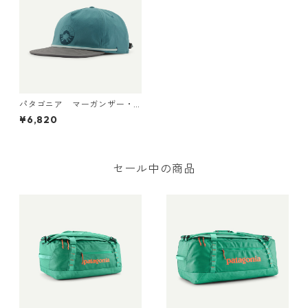
パタゴニア マーガンザー・
ハット (カラー Forgotten Is
¥6,820
land: Wetland Blue) Patago
nia Merganzer Hat 日本正規
品 製品番号 33482
セール中の商品