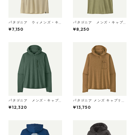
パタゴニア ウィメンズ・キ
パタゴニア メンズ・キャプ
ャプリーン・クール・ウルト
リーン・クール・デイリー・
¥7,150
¥8,250
ラ・タンク Pumice - Dyno W
シャツ（ハット・トリッパ
hite X-Dye 44740 日本正規
ー）Gumtree Green - Light
品
Gumtree Green X-Dye 455
04 日本正規品
パタゴニア メンズ・キャプ
パタゴニア メンズ キャプリー
リーン・クール・サン・フー
ン クール サン フーディ クラ
¥12,320
¥13,750
ディ 44800 日本正規品
ウド クラッグ クレスト 4493
8 Wolf Brown - Classic Tan
X-Dye