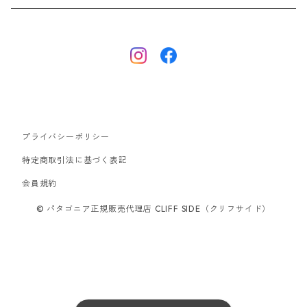
ナノパフ
R1エア
ダウンジャケット
キャプリーン
フリースジャケット
トップス
ナイロンジャケット
キャプリーン
ボトムス
プライバシーポリシー
ベスト
バギーズ ショーツ
ボードショーツ
特定商取引法に基づく表記
会員規約
スウェットシャツ・フーディ
バッグ
© パタゴニア正規販売代理店 CLIFF SIDE（クリフサイド）
シャツ・Tシャツ
キャップ ハット
スーパーセール