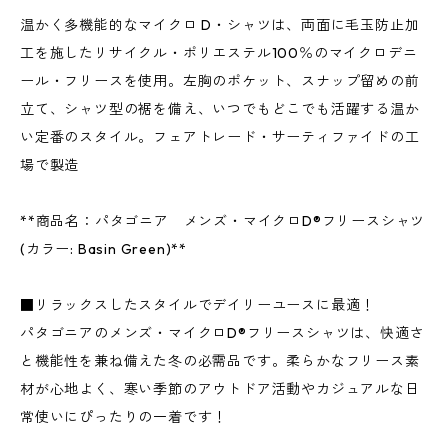
温かく多機能的なマイクロ D・シャツは、両面に毛玉防止加
工を施したリサイクル・ポリエステル100％のマイクロデニ
ール・フリースを使用。左胸のポケット、スナップ留めの前
立て、シャツ型の裾を備え、いつでもどこでも活躍する温か
い定番のスタイル。フェアトレード・サーティファイドの工
場で製造
**商品名：パタゴニア メンズ・マイクロD®フリースシャツ
(カラー: Basin Green)**
■リラックスしたスタイルでデイリーユースに最適！
パタゴニアのメンズ・マイクロD®フリースシャツは、快適さ
と機能性を兼ね備えた冬の必需品です。柔らかなフリース素
材が心地よく、寒い季節のアウトドア活動やカジュアルな日
常使いにぴったりの一着です！