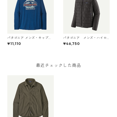
パタゴニア メンズ・キャプリ
パタゴニア メンズ・ハイロ
ーン・クール・デイリー・フ
フト・ナノ・パフ・フーデ
¥11,110
¥46,750
ーディ（グレート・ウェーブ
ィ Black 85395 日本正規品
ス） 45499 Clement Blue -
Light Clement Blue X-Dye
最近チェックした商品