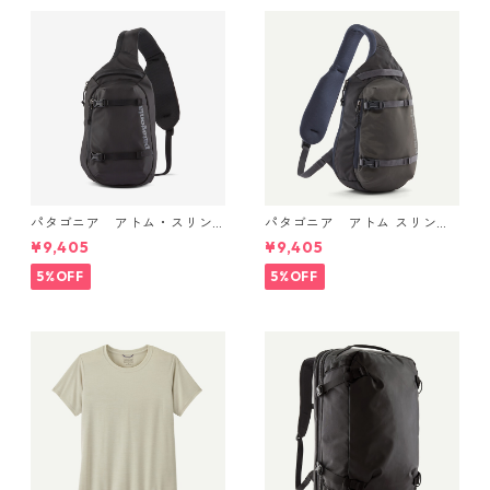
パタゴニア アトム・スリン
パタゴニア アトム スリング
グ 8L (カラー Black) Patago
8L Smolder Blue 48262 Pata
¥9,405
¥9,405
nia Atom Sling Bag 8L 日本
gonia Atom Sling Bag 8L 日
正規品 製品番号 48262
本正規品
5%OFF
5%OFF