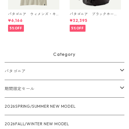
パタゴニア ウィメンズ・キ
パタゴニア ブラックホー
ャプリーン・クール・デイリ
ル・MLC 45L Black w/Black
¥6,166
¥32,395
ー・シャツ Dyno White 4522
49307 日本正規品
6
5%OFF
5%OFF
Category
パタゴニア
メンズ
期間限定セール
R1
ウィメンズ
★★★
2026SPRING/SUMMER NEW MODEL
R1エア
R1
ジャケット・アウター
レインウェアー
2026FALL/WINTER NEW MODEL