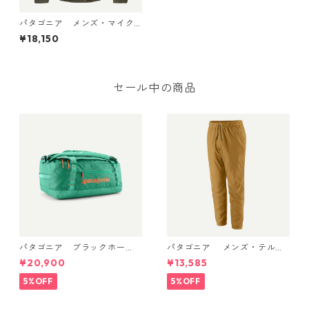
パタゴニア メンズ・マイク
ロ D・シャツ (カラー Basin G
¥18,150
reen) Patagonia Men's Micr
o D® Fleece Shirt 日本正規
品 製品番号 23220
セール中の商品
パタゴニア ブラックホー
パタゴニア メンズ・テルボ
ル・ダッフル 40L Aqua Ston
ンヌ・ジョガーズ (カラー Bo
¥20,900
¥13,585
e 49339 日本正規品
bcat Brown) Patagonia Me
n's Terrebonne Trail Jogger
5%OFF
5%OFF
s 日本正規品 製品番号 2454
1