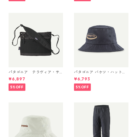
製品番号 49302
パタゴニア テラヴィア・サ
パタゴニア バケツ・ハット 3
コッシュ 3L (カラー Black)
3595 ’95 Oval Logo: Smold
¥6,897
¥6,793
Patagonia Terravia Sacoche
er Blue
Bag 3L 日本正規品 製品番号
5%OFF
5%OFF
48835