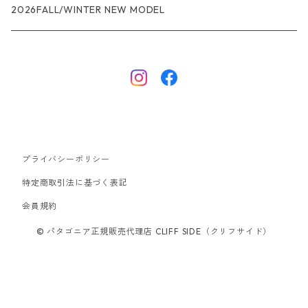
R1エア
R1
ジャケット・アウター
レインウェアー
2026FALL/WINTER NEW MODEL
ナノパフ
R1エア
ダウンジャケット
キャプリーン
フリースジャケット
トップス
ナイロンジャケット
キャプリーン
ボトムス
プライバシーポリシー
ベスト
バギーズ ショーツ
ボードショーツ
特定商取引法に基づく表記
会員規約
スウェットシャツ・フーディ
バッグ
© パタゴニア正規販売代理店 CLIFF SIDE（クリフサイド）
シャツ・Tシャツ
キャップ ハット
スーパーセール