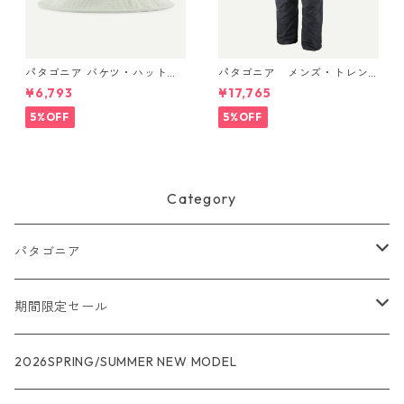
パタゴニア バケツ・ハット 3
パタゴニア メンズ・トレン
3595 Text Logo: Birch Whit
トシェル 3L・レイン・パンツ
¥6,793
¥17,765
e
（ショート） (カラー Black)
Patagonia Men's Torrentshe
5%OFF
5%OFF
ll 3L Rain Pants - Short 日本
正規品 製品番号 85261
Category
パタゴニア
メンズ
期間限定セール
R1
ウィメンズ
★★★
2026SPRING/SUMMER NEW MODEL