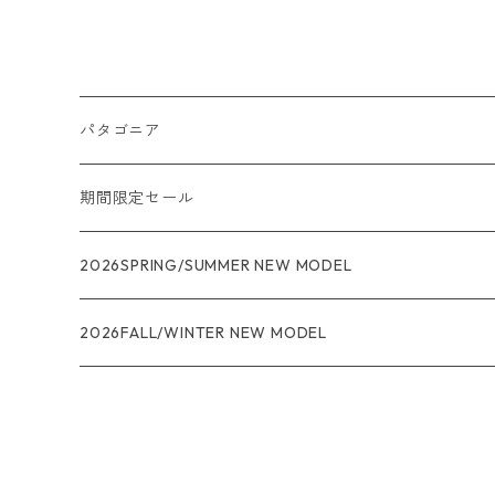
ene® Cool Daily Shirt 日本
正規品 製品番号 45256
パタゴニア
メンズ
期間限定セール
R1
ウィメンズ
★★★
2026SPRING/SUMMER NEW MODEL
R1エア
R1
ジャケット・アウター
レインウェアー
2026FALL/WINTER NEW MODEL
ナノパフ
R1エア
ダウンジャケット
キャプリーン
フリースジャケット
トップス