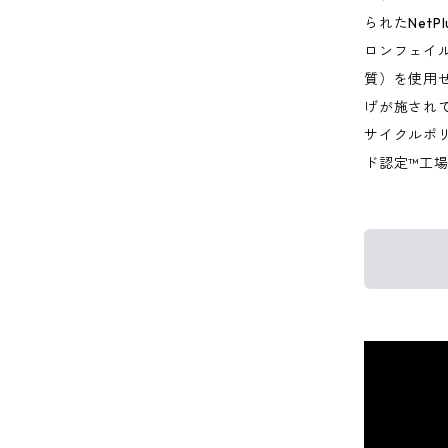
られたNet
ロンフェイ
質）を使用
げが施され
サイクルポ
ド認定™工