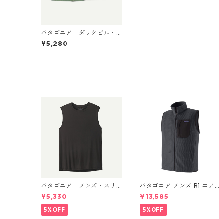
パタゴニア ダックビル・
キャップ （カラー Viento
¥5,280
s: Ellwood Green） Patag
onia Duckbill Cap 日本正規
品 製品番号 28818
パタゴニア メンズ・スリ
パタゴニア メンズ R1 エア
ーブレス・キャプリーン・
ベスト 40285 Smolder Blu
¥5,330
¥13,585
クール・デイリー・シャ
e
ツ (カラー Black) Patago
5%OFF
5%OFF
nia Men's Sleeveless Capil