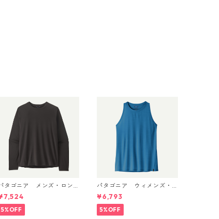
パタゴニア メンズ・ロン
パタゴニア ウィメンズ・
グスリーブ・キャプリー
キャプリーン・クール・ウ
¥7,524
¥6,793
ン・クール・デイリー・シ
ルトラ・タンク Aquatic Blu
ャツ Black 45181 日本正規
e - Light Aquatic Blue X-
5%OFF
5%OFF
品
Dye 44740 日本正規品