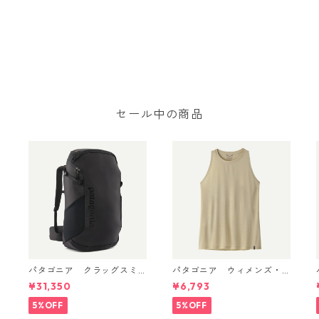
セール中の商品
パタゴニア クラッグスミ
パタゴニア ウィメンズ・
ス パック 45L ブラック 480
キャプリーン・クール・ウ
¥31,350
¥6,793
66 Patagonia Cragsmith
ルトラ・タンク Pumice - D
Pack 日本正規品
yno White X-Dye 44740
5%OFF
5%OFF
日本正規品