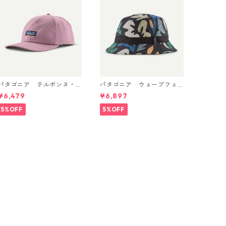
パタゴニア テルボンヌ・
パタゴニア ウェーブフェ
ハット (カラー Light Viol
アラー・バケツ・ハット
¥6,479
¥6,897
Patagonia Terrebonne
（カラーKaleido: Black） P
Hat 日本正規品 製品番号 3
atagonia Wavefarer™ Buc
5%OFF
5%OFF
3317
ket Hat 日本正規品 製品番
号 29157