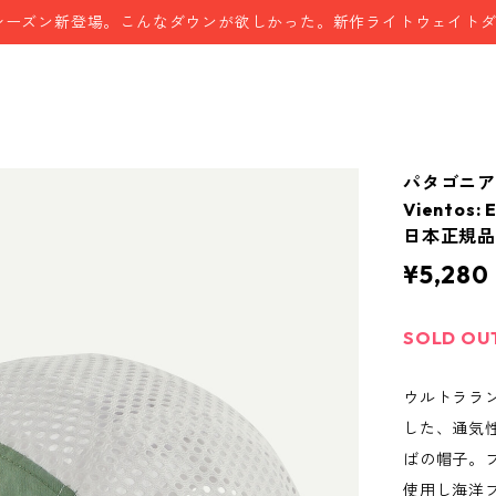
シーズン新登場。こんなダウンが欲しかった。新作ライトウェイト
パタゴニ
Vientos: 
日本正規品 
¥5,280
SOLD OU
ウルトララ
した、通気
ばの帽子。
使用し海洋