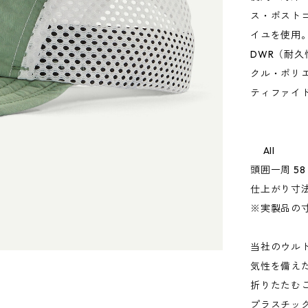
ス・ポスト
イユを使用
DWR（耐
クル・ポリ
ティファイ
All
頭囲一周 58
仕上がり寸法
※実製品の
当社のウル
気性を備え
折りたたむ
プラスチッ