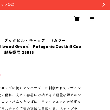
ダウン登場
ア ダックビル・キャップ （カラー
Ellwood Green） Patagonia Duckbill Cap
製品番号 28818
T
ンニングに挑むアンバサダーに刺激されてデザイン
性に優れ、丸めて容易に収納できる軽量な短めのつ
フロントパネルとつばは、リサイクルされた漁網を
プラスチック汚染の削減に貢献する、ネットプラ