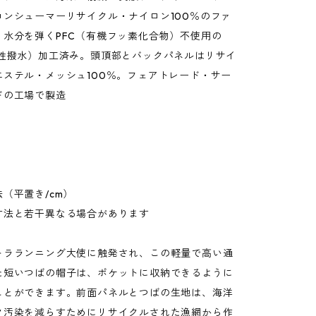
コンシューマーリサイクル・ナイロン100％のファ
。水分を弾くPFC（有機フッ素化合物）不使用の
久性撥水）加工済み。頭頂部とバックパネルはリサイ
エステル・メッシュ100％。フェアトレード・サー
ドの工場で製造
（平置き/cm）
寸法と若干異なる場合があります
トラランニング大使に触発され、この軽量で高い通
た短いつばの帽子は、ポケットに収納できるように
ことができます。前面パネルとつばの生地は、海洋
ク汚染を減らすためにリサイクルされた漁網から作