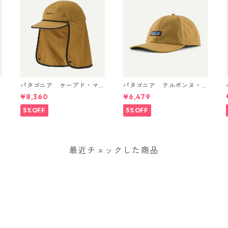
パタゴニア ケープド・マ
パタゴニア テルボンヌ・
ーガンザー・ハット Bobca
ハット (カラー Bobcat Br
¥8,360
¥6,479
t Brown 33570
own) Patagonia Terrebon
et) 
ne Hat 日本正規品 製品番
5%OFF
5%OFF
号 33317
最近チェックした商品