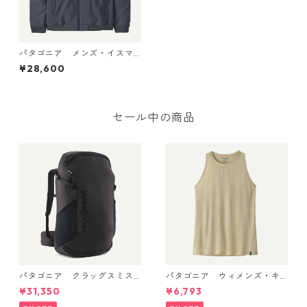
パタゴニア メンズ・イスマ
ス・デック・ジャケット (カ
¥28,600
ラー Smolder Blue) Patagoni
a Men's Isthmus Deck Jacke
t 日本正規品 製品番号 2702
5
セール中の商品
パタゴニア クラッグスミス
パタゴニア ウィメンズ・キ
パック 45L ブラック 48066 P
ャプリーン・クール・ウルト
¥31,350
¥6,793
atagonia Cragsmith Pack 日
ラ・タンク Pumice - Dyno W
本正規品
hite X-Dye 44740 日本正規