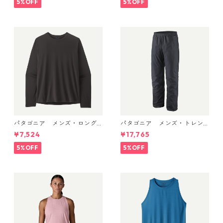
5%OFF
5%OFF
品
パタゴニア メンズ・ロング
パタゴニア メンズ・トレン
スリーブ・キャプリーン・ク
トシェル 3L・レイン・パンツ
¥7,524
¥17,765
ール・デイリー・シャツ Black
（ショート） (カラー Black)
45181 日本正規品
Patagonia Men's Torrentshe
5%OFF
5%OFF
ll 3L Rain Pants - Short 日本
正規品 製品番号 85261