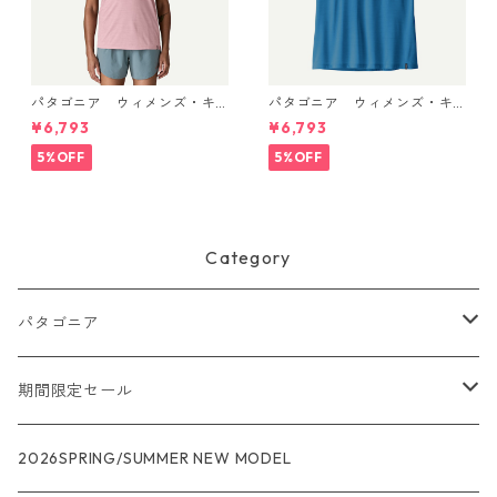
パタゴニア ウィメンズ・キ
パタゴニア ウィメンズ・キ
ャプリーン・クール・ウルト
ャプリーン・クール・ウルト
¥6,793
¥6,793
ラ・タンク Light Violet - Qu
ラ・タンク Aquatic Blue - Li
iet Violet X-Dye 44740 日本
ght Aquatic Blue X-Dye 447
5%OFF
5%OFF
正規品
40 日本正規品
Category
パタゴニア
メンズ
期間限定セール
R1
ウィメンズ
★★★
2026SPRING/SUMMER NEW MODEL