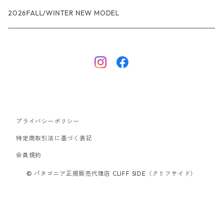
R1エア
R1
ジャケット・アウター
レインウェアー
2026FALL/WINTER NEW MODEL
ナノパフ
R1エア
ダウンジャケット
キャプリーン
フリースジャケット
トップス
ナイロンジャケット
キャプリーン
ボトムス
プライバシーポリシー
ベスト
バギーズ ショーツ
ボードショーツ
特定商取引法に基づく表記
会員規約
スウェットシャツ・フーディ
バッグ
© パタゴニア正規販売代理店 CLIFF SIDE（クリフサイド）
シャツ・Tシャツ
キャップ ハット