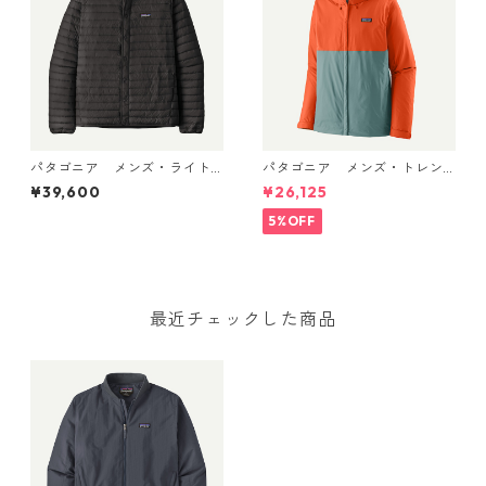
パタゴニア メンズ・ライト
パタゴニア メンズ・トレン
ウェイト・ダウン・セータ
トシェル 3L・レイン・ジャケ
¥39,600
¥26,125
ー・カーディガン Black 319
ット (カラー Blue Sage) Pat
00 日本正規品
agonia Men's Torrentshell 3
5%OFF
L Rain Jacket 日本正規品 製
品番号 85241
最近チェックした商品