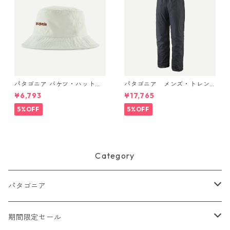
パタゴニア バケツ・ハット 3
パタゴニア メンズ・トレン
3595 Text Logo: Birch Whit
トシェル 3L・レイン・パンツ
¥6,793
¥17,765
e
（ショート） (カラー Black)
Patagonia Men's Torrentshe
5%OFF
5%OFF
ll 3L Rain Pants - Short 日本
正規品 製品番号 85261
Category
パタゴニア
メンズ
期間限定セール