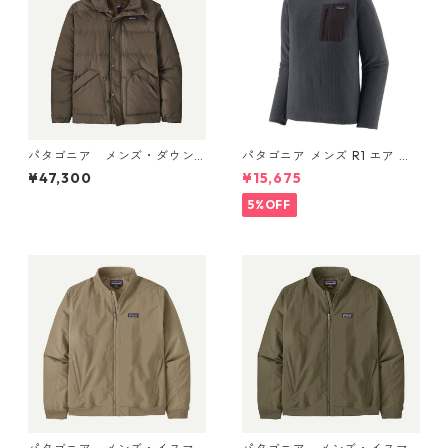
パタゴニア メンズ・ダウン
パタゴニア メンズ R1 エア ク
ドリフト・ジャケット (カラ
ルー 40236 Smolder Blue
¥47,300
¥15,675
ー Otter Brown) Patagonia
Men's Downdrift Jacket 日
5%OFF
本正規品 製品番号 20600