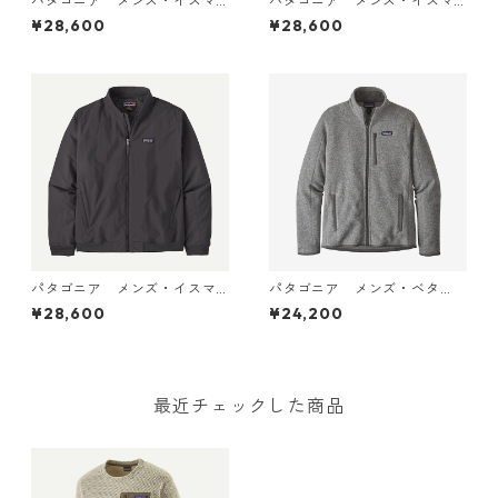
パタゴニア メンズ・イスマ
パタゴニア メンズ・イスマ
ス・デック・ジャケット (カ
ス・デック・ジャケット (カ
¥28,600
¥28,600
ラー Seabird Grey) Patagoni
ラー Basin Green) Patagoni
a Men's Isthmus Deck Jacke
a Men's Isthmus Deck Jacke
t 日本正規品 製品番号 2702
t 日本正規品 製品番号 2702
5
5
パタゴニア メンズ・イスマ
パタゴニア メンズ・ベタ
ス・デック・ジャケット (カ
ー・セーター・ジャケット
¥28,600
¥24,200
ラー Ink Black) Patagonia M
(カラー Stonewash) Patagon
en's Isthmus Deck Jacket 日
ia Men's Better Sweater® Fl
本正規品 製品番号 27025
eece Jacket 日本正規品 製
品番号 25528
最近チェックした商品