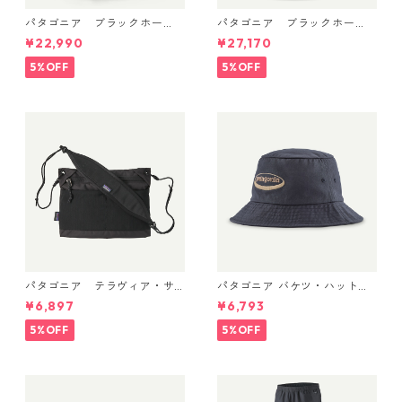
パタゴニア ブラックホー
パタゴニア ブラックホー
ル・パック 32L (カラーBlac
ル・ミニ・MLC 30L Weather
¥22,990
¥27,170
k w/Black ) Patagonia Black
ed Stone 49266 日本正規品
Hole® Pack 32L 日本正規品
5%OFF
5%OFF
製品番号 49302
パタゴニア テラヴィア・サ
パタゴニア バケツ・ハット 3
コッシュ 3L (カラー Black)
3595 ’95 Oval Logo: Smold
¥6,897
¥6,793
Patagonia Terravia Sacoche
er Blue
Bag 3L 日本正規品 製品番号
5%OFF
5%OFF
48835