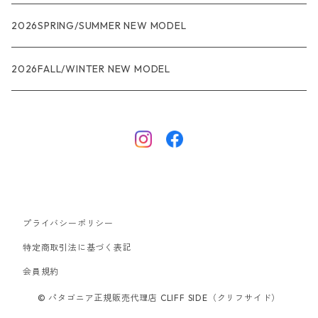
R1
ウィメンズ
★★★
2026SPRING/SUMMER NEW MODEL
R1エア
R1
ジャケット・アウター
レインウェアー
2026FALL/WINTER NEW MODEL
ナノパフ
R1エア
ダウンジャケット
キャプリーン
フリースジャケット
トップス
ナイロンジャケット
キャプリーン
ボトムス
プライバシーポリシー
ベスト
バギーズ ショーツ
ボードショーツ
特定商取引法に基づく表記
会員規約
スウェットシャツ・フーディ
バッグ
© パタゴニア正規販売代理店 CLIFF SIDE（クリフサイド）
シャツ・Tシャツ