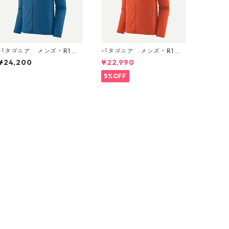
パタゴニア メンズ・R1 ジ
パタゴニア メンズ・R1 ジ
ャケット (カラー Aquatic
ャケット (カラー Coal Or
¥24,200
¥22,990
ue) Patagonia Men's R1®
ange) Patagonia Men's R1
Fleece Jacket 日本正規
® Fleece Jacket 日本正規
5%OFF
品 製品番号 40129
品 製品番号 40129