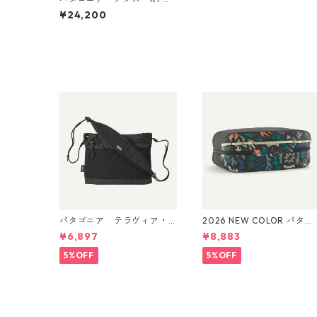
ャケット (カラー Black) P
¥24,200
atagonia Men's R1® Fleec
e Jacket 日本正規品 製品
番号 40129
パタゴニア テラヴィア・
2026 NEW COLOR パタゴ
サコッシュ 3L (カラー Bla
ニア ブラックホール・キ
¥6,897
¥8,883
ck) Patagonia Terravia Sa
ューブ 14L (カラー Kaleid
coche Bag 3L 日本正規品
o: Black) Patagonia Black
5%OFF
5%OFF
製品番号 48835
Hole® Cube 14L 日本正規
品 製品番号 49372