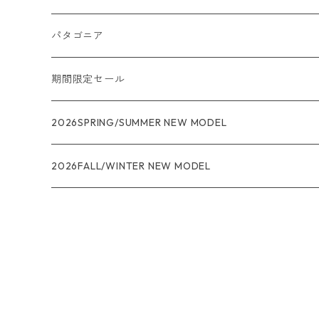
パタゴニア
メンズ
期間限定セール
R1
ウィメンズ
★★★
2026SPRING/SUMMER NEW MODEL
R1エア
R1
ジャケット・アウター
レインウェアー
2026FALL/WINTER NEW MODEL
ナノパフ
R1エア
ダウンジャケット
キャプリーン
フリースジャケット
トップス
ナイロンジャケット
キャプリーン
ボトムス