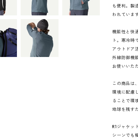
も便利。製
われていま
機能性と快
ト。寒冷時
アウトドア活
外線防御機
お使いいた
この商品は
環境に配慮
ることで環
地球を残す
R1ジャケ
シーンでも