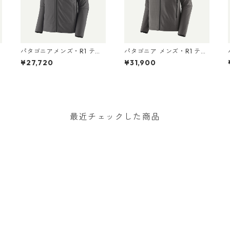
パタゴニアメンズ・R1 テッ
パタゴニア メンズ・R1 テッ
クフェイス・ジャケット 835
クフェイス・フーディ 8357
¥27,720
¥31,900
82 Forge Grey
9 Forge Grey
Bl
最近チェックした商品