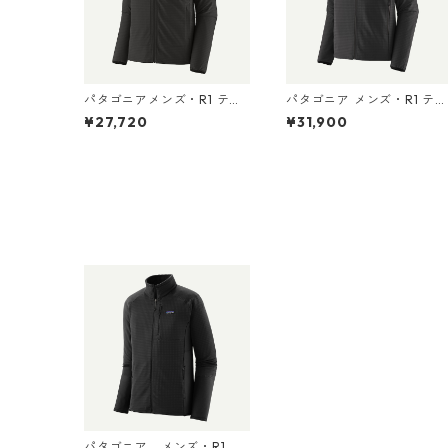
パタゴニアメンズ・R1 テッ
パタゴニア メンズ・R1 テッ
クフェイス・ジャケット 835
クフェイス・フーディ 8357
¥27,720
¥31,900
82 Black
9 Black
パタゴニア メンズ・R1 ジ