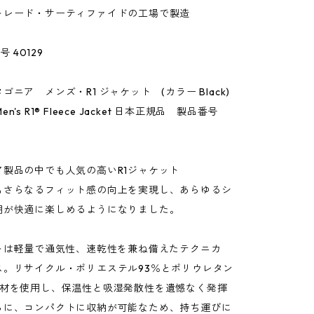
トレード・サーティファイドの工場で製造
号 40129
ゴニア メンズ・R1 ジャケット (カラー Black)
 Men's R1® Fleece Jacket 日本正規品 製品番号
ア製品の中でも人気の高いR1ジャケット
もさらなるフィット感の向上を実現し、あらゆるシ
用が快適に楽しめるようになりました。
ットは軽量で通気性、速乾性を兼ね備えたテクニカ
ス。リサイクル・ポリエステル93％とポリウレタン
素材を使用し、保温性と吸湿発散性を遺憾なく発揮
らに、コンパクトに収納が可能なため、持ち運びに