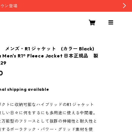
ダウン登場
メンズ・R1 ジャケット (カラー Black)
a Men's R1® Fleece Jacket 日本正規品 製
29
0
nal shipping available
クトに収納可能なハイブリッドのR1 ジャケット
涼しい日々に何をするにも多用途に使える中間着。
な万能型のフリースとして抜群の伸縮性と耐久性と
供するポーラテック・パワー・グリッド素材を使