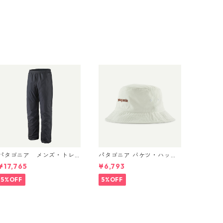
パタゴニア メンズ・トレ
パタゴニア バケツ・ハッ
ントシェル 3L・レイン・パ
ト 33595 Text Logo: Bir
¥17,765
¥6,793
ンツ（ショート） (カラー
ch White
ack) Patagonia Men's To
5%OFF
5%OFF
rrentshell 3L Rain Pants -
Short 日本正規品 製品番号
85261