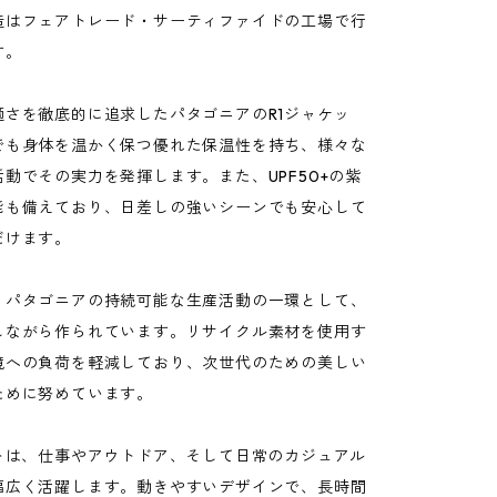
造はフェアトレード・サーティファイドの工場で行
す。
適さを徹底的に追求したパタゴニアのR1ジャケッ
でも身体を温かく保つ優れた保温性を持ち、様々な
動でその実力を発揮します。また、UPF50+の紫
能も備えており、日差しの強いシーンでも安心して
だけます。
、パタゴニアの持続可能な生産活動の一環として、
しながら作られています。リサイクル素材を使用す
境への負荷を軽減しており、次世代のための美しい
ために努めています。
ットは、仕事やアウトドア、そして日常のカジュアル
幅広く活躍します。動きやすいデザインで、長時間