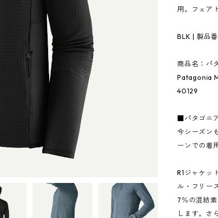
用。フェア
BLK | 製品番
商品名：パタ
Patagonia
40129
■パタゴニ
今シーズン
ーンでの着
R1ジャケ
ル・フリー
7％の混紡
します。さ