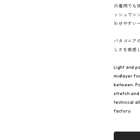
の着用でも
ッシュでシ
わせやすい
パタゴニア
しさを実感
Light and pa
midlayer fo
between. Po
stretch and 
technical a
factory.