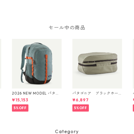
セール中の商品
2026 NEW MODEL パタゴ
パタゴニア ブラックホー
ニア レフュジオ・デイパ
ル・キューブ 6L (カラー
¥15,153
¥6,897
ック 26L Blue Sage 47914
Weathered Stone) Patago
Patagonia Refugio Daypa
nia Black Hole® Cube 6L
Bl
5%OFF
5%OFF
ck 26L 日本正規品
日本正規品 製品番号 4936
7
Category