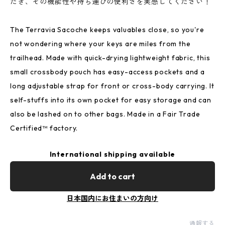
だき、その機能性や持ち運びの便利さを実感してください！
The Terravia Sacoche keeps valuables close, so you're
not wondering where your keys are miles from the
trailhead. Made with quick-drying lightweight fabric, this
small crossbody pouch has easy-access pockets and a
long adjustable strap for front or cross-body carrying. It
self-stuffs into its own pocket for easy storage and can
also be lashed on to other bags. Made in a Fair Trade
Certified™ factory.
International shipping available
Add to cart
日本国内にお住まいの方向け
通報する