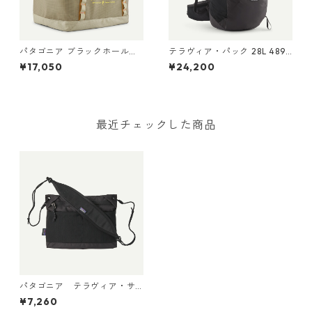
パタゴニア ブラックホール・
テラヴィア・パック 28L 48911
ギア・トート 61L Water Peop
Black
¥17,050
¥24,200
le Banner: Weathered Stone
49276 Black Hole® Gear
Tote 61L 日本正規品
最近チェックした商品
パタゴニア テラヴィア・サ
コッシュ 3L (カラー Black)
¥7,260
Patagonia Terravia Sacoche