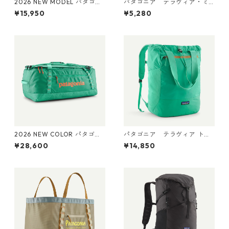
2026 NEW MODEL パタゴニ
パタゴニア テラヴィア・ミ
ア レフュジオ・デイパック 2
ニ・ヒップ・パック 1L (カラ
¥15,950
¥5,280
6L Weathered Stone 47914
ー Smolder Blue) Patagonia
Patagonia Refugio Daypack
Terravia Mini Hip Pack 1L 日
26L 日本正規品
本正規品 製品番号 49448
2026 NEW COLOR パタゴニ
パタゴニア テラヴィア トー
ア ブラックホール・ダッフ
ト パック 24L Aqua Stone 48
¥28,600
¥14,850
ル 70L (カラー Aqua Stone)
814 Patagonia Terravia Tote
Patagonia Black Hole® Duff
Pack 24L 日本正規品
el 70L 日本正規品 製品番号
49348