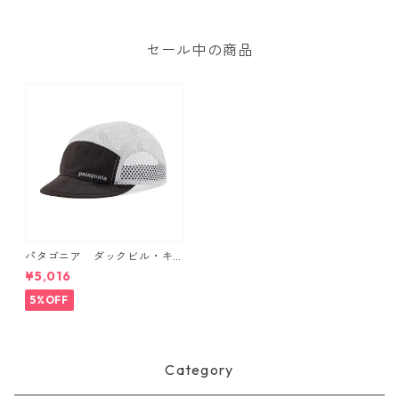
Bag 3L 日本正規品 製品番号
48835
セール中の商品
パタゴニア ダックビル・キ
ャップ （カラー Black） Pat
¥5,016
agonia Duckbill Cap 日本正
規品 製品番号 28818
5%OFF
Category