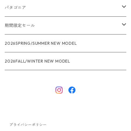
パタゴニア
メンズ
期間限定セール
R1
ウィメンズ
★★★
2026SPRING/SUMMER NEW MODEL
R1エア
R1
ジャケット・アウター
レインウェアー
2026FALL/WINTER NEW MODEL
ナノパフ
R1エア
ダウンジャケット
キャプリーン
フリースジャケット
トップス
ナイロンジャケット
キャプリーン
ボトムス
プライバシーポリシー
ベスト