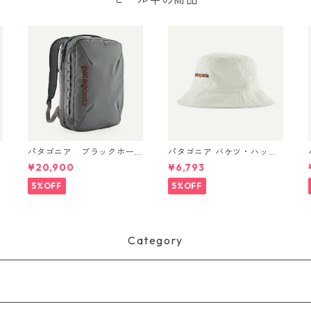
パタゴニア ブラックホー
パタゴニア バケツ・ハッ
ル・マイクロ・MLC 22L
ト 33595 Text Logo: Bir
¥20,900
¥6,793
(カラー Noble Grey) Patag
ch White
onia Black Hole® Micro ML
5%OFF
5%OFF
C® Backpack 22L 日本正規
品 製品番号 49260
Category