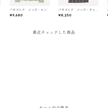
パタゴニア メンズ・ロン
パタゴニア メンズ・キャ
グスリーブ・キャプリー
プリーン・クール・デイリ
¥9,680
¥8,250
ン・クール・デイリー・シ
ー・シャツ（ハット・トリ
ャツ（パス・イット・アラ
ッパー）May Grey - Light
D
ウンド） Dyno White 4549
May Grey X-Dye 45504 日
5 日本正規品
本正規品
最近チェックした商品
セール中の商品