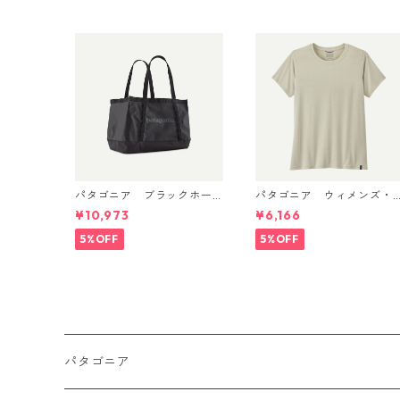
品番号 45325 日本正規品
パタゴニア ブラックホー
パタゴニア ウィメンズ・
ル・トート 25L (カラー Bl
キャプリーン・クール・デ
¥10,973
¥6,166
ack w/Black) Patagonia Bl
イリー・シャツ Dyno Whit
ack Hole® Tote 25L 日本正
e 45226
5%OFF
5%OFF
規品 製品番号 49032
パタゴニア