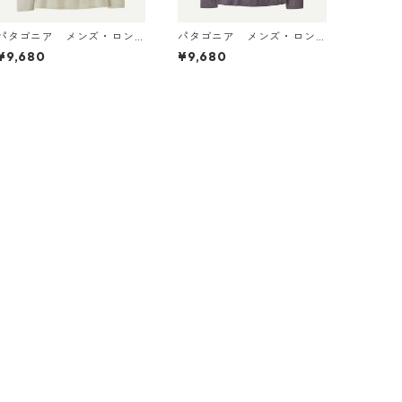
パタゴニア メンズ・ロン
パタゴニア メンズ・ロン
グスリーブ・キャプリー
グスリーブ・キャプリー
¥9,680
¥9,680
ン・クール・デイリー・シ
ン・クール・デイリー・シ
ャツ（ハット・トリッパ
ャツ（ハット・トリッパ
ー）Dyno White 45496 日
ー）May Grey - Light May
本正規品
Grey X-Dye 45496 日本正
規品