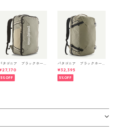
パタゴニア ブラックホー
パタゴニア ブラックホー
ル・ミニ・MLC 30L Weath
ル・MLC 45L Weathered S
¥27,170
¥32,395
ered Stone 49266 日本正
tone 49307 日本正規品
規品
5%OFF
5%OFF