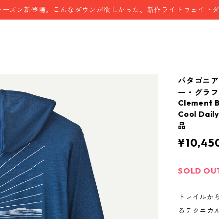
シーズン新登場。こんなダウンが欲しかった。新作ライトウェイト
パタゴニ
ー・グラフィ
Clement B
Cool Dai
品
¥10,45
SOLD OU
トレイルか
るテクニカ