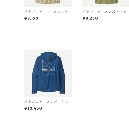
パタゴニア ウィメンズ・
パタゴニア メンズ・キャ
キャプリーン・クール・ウ
プリーン・クール・デイリ
¥7,150
¥8,250
ルトラ・タンク Pumice - D
ー・シャツ（ハット・トリ
yno White X-Dye 44740
ッパー）Gumtree Green -
日本正規品
Light Gumtree Green X-
ye 45504 日本正規品
パタゴニア メンズ・キャ
プリーン・クール・デイリ
¥10,450
ー・グラフィック・フーデ
ィ (カラー Waves Rolling:
Clement Blue X-Dye) Pata
gonia Men's Capilene® Co
ol Daily Graphic Hoody 製