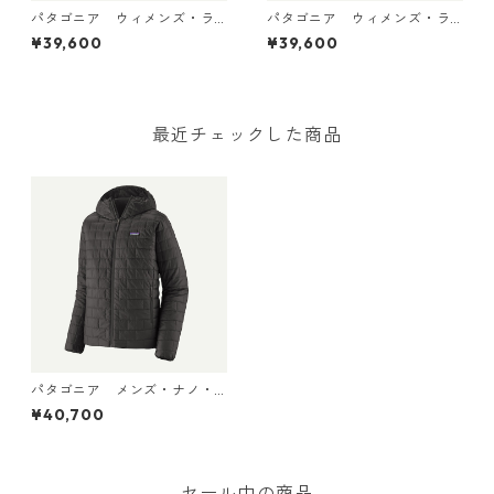
パタゴニア ウィメンズ・ラ
パタゴニア ウィメンズ・ラ
イトウェイト・リバーシブ
イトウェイト・リバーシブ
¥39,600
¥39,600
ル・ダウン・セーター・カー
ル・ダウン・セーター・カー
ディガン Black 30905 日本
ディガン Basin Green 309
正規品
05 日本正規品
最近チェックした商品
パタゴニア メンズ・ナノ・
パフ・フーディ (カラー Blac
¥40,700
k) Patagonia Men's Nano Pu
ff® Hoody 日本正規品 製品
番号 84223
セール中の商品