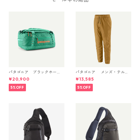
パタゴニア ブラックホー
パタゴニア メンズ・テルボ
ル・ダッフル 40L Aqua Ston
ンヌ・ジョガーズ (カラー Bo
¥20,900
¥13,585
e 49339 日本正規品
bcat Brown) Patagonia Me
n's Terrebonne Trail Jogger
5%OFF
5%OFF
s 日本正規品 製品番号 2454
1