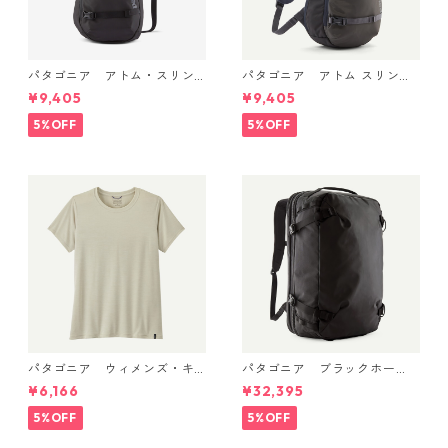
パタゴニア アトム・スリン
パタゴニア アトム スリング
グ 8L (カラー Black) Patago
8L Smolder Blue 48262 Pata
¥9,405
¥9,405
nia Atom Sling Bag 8L 日本
gonia Atom Sling Bag 8L 日
正規品 製品番号 48262
本正規品
5%OFF
5%OFF
パタゴニア ウィメンズ・キ
パタゴニア ブラックホー
ャプリーン・クール・デイリ
ル・MLC 45L Black w/Black
¥6,166
¥32,395
ー・シャツ Dyno White 4522
49307 日本正規品
6
5%OFF
5%OFF