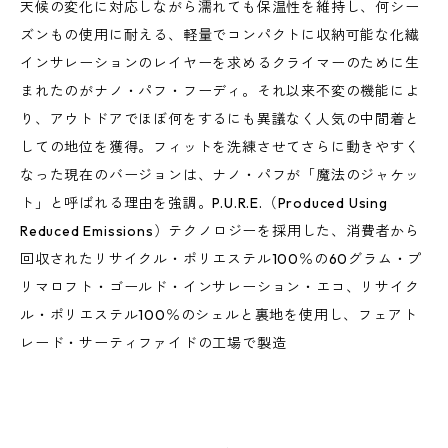
天候の変化に対応しながら濡れても保温性を維持し、何シー
ズンもの使用に耐える、軽量でコンパクトに収納可能な化繊
インサレーションのレイヤーを求めるクライマーのために生
まれたのがナノ・パフ・フーディ。それ以来不変の機能によ
り、アウトドアでほぼ何をするにも異議なく人気の中間着と
しての地位を獲得。フィットを洗練させてさらに動きやすく
なった現在のバージョンは、ナノ・パフが「魔法のジャケッ
ト」と呼ばれる理由を強調。P.U.R.E.（Produced Using
Reduced Emissions）テクノロジーを採用した、消費者から
回収されたリサイクル・ポリエステル100％の60グラム・プ
リマロフト・ゴールド・インサレーション・エコ、リサイク
ル・ポリエステル100％のシェルと裏地を使用し、フェアト
レード・サーティファイドの工場で製造