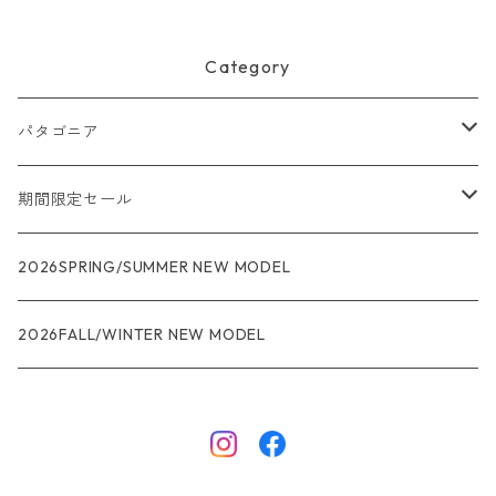
Category
パタゴニア
メンズ
期間限定セール
R1
ウィメンズ
★★★
2026SPRING/SUMMER NEW MODEL
R1エア
R1
ジャケット・アウター
レインウェアー
2026FALL/WINTER NEW MODEL
ナノパフ
R1エア
ダウンジャケット
キャプリーン
フリースジャケット
トップス