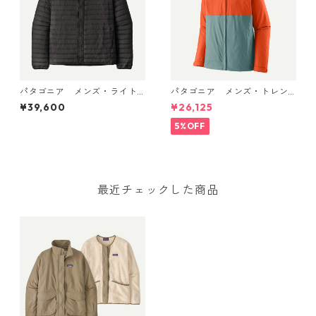
パタゴニア メンズ・ライト
パタゴニア メンズ・トレン
ウェイト・ダウン・セータ
トシェル 3L・レイン・ジャケ
¥39,600
¥26,125
ー・カーディガン Black 319
ット (カラー Blue Sage) Pat
00 日本正規品
agonia Men's Torrentshell 3
5%OFF
L Rain Jacket 日本正規品 製
品番号 85241
最近チェックした商品