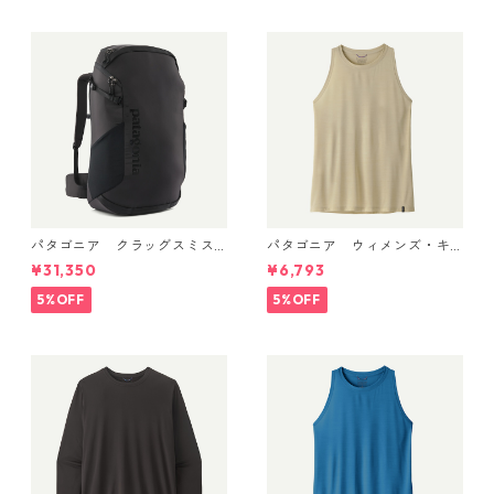
ily Shirt 日本正規品 製品番
号 45256
パタゴニア クラッグスミス
パタゴニア ウィメンズ・キ
パック 45L ブラック 48066 P
ャプリーン・クール・ウルト
¥31,350
¥6,793
atagonia Cragsmith Pack 日
ラ・タンク Pumice - Dyno W
本正規品
hite X-Dye 44740 日本正規
5%OFF
5%OFF
品