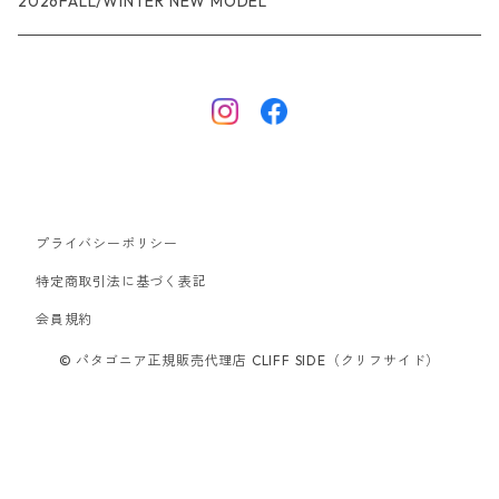
ジャケット・アウター
レインウェアー
2026FALL/WINTER NEW MODEL
ナノパフ
R1エア
ダウンジャケット
キャプリーン
フリースジャケット
トップス
ナイロンジャケット
キャプリーン
ボトムス
プライバシーポリシー
ベスト
バギーズ ショーツ
ボードショーツ
特定商取引法に基づく表記
会員規約
スウェットシャツ・フーディ
バッグ
© パタゴニア正規販売代理店 CLIFF SIDE（クリフサイド）
シャツ・Tシャツ
キャップ ハット
スーパーセール