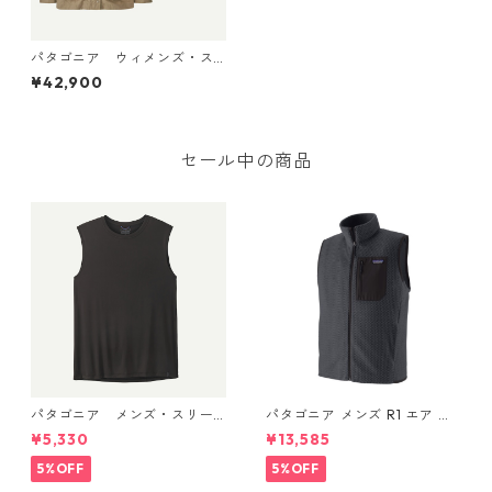
パタゴニア ウィメンズ・ス
カイセイル・スリーインワ
¥42,900
ン・コート (カラー Seabird
Grey) Patagonia Women's S
kysail 3-in-1 Coat 日本正規
品 製品番号 28625
セール中の商品
パタゴニア メンズ・スリー
パタゴニア メンズ R1 エア ベ
ブレス・キャプリーン・クー
スト 40285 Smolder Blue
¥5,330
¥13,585
ル・デイリー・シャツ (カラ
ー Black) Patagonia Men's Sl
5%OFF
5%OFF
eeveless Capilene® Cool Da