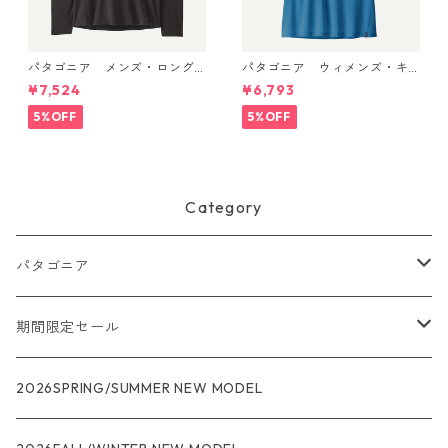
パタゴニア メンズ・ロング
パタゴニア ウィメンズ・キ
スリーブ・キャプリーン・ク
ャプリーン・クール・ウルト
¥7,524
¥6,793
ール・デイリー・シャツ Black
ラ・タンク Aquatic Blue - Li
45181 日本正規品
ght Aquatic Blue X-Dye 447
5%OFF
5%OFF
40 日本正規品
Category
パタゴニア
メンズ
期間限定セール
R1
ウィメンズ
★★★
2026SPRING/SUMMER NEW MODEL
R1エア
R1