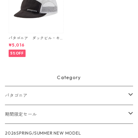
パタゴニア ダックビル・キ
ャップ （カラー Black） Pat
¥5,016
agonia Duckbill Cap 日本正
規品 製品番号 28818
5%OFF
Category
パタゴニア
メンズ
期間限定セール
R1
ウィメンズ
★★★
2026SPRING/SUMMER NEW MODEL