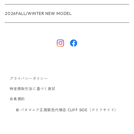
R1エア
R1
ジャケット・アウター
レインウェアー
2026FALL/WINTER NEW MODEL
ナノパフ
R1エア
ダウンジャケット
キャプリーン
フリースジャケット
トップス
ナイロンジャケット
キャプリーン
ボトムス
プライバシーポリシー
ベスト
バギーズ ショーツ
ボードショーツ
特定商取引法に基づく表記
会員規約
スウェットシャツ・フーディ
バッグ
© パタゴニア正規販売代理店 CLIFF SIDE（クリフサイド）
シャツ・Tシャツ
キャップ ハット