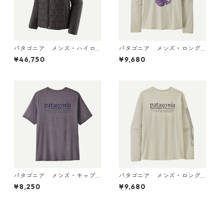
パタゴニア メンズ・ハイロ
パタゴニア メンズ・ロング
フト・ナノ・パフ・フーデ
スリーブ・キャプリーン・ク
¥46,750
¥9,680
ィ Black 85395 日本正規品
ール・デイリー・シャツ（パ
ス・イット・アラウンド） Dy
no White 45495 日本正規品
パタゴニア メンズ・キャプ
パタゴニア メンズ・ロング
リーン・クール・デイリー・
スリーブ・キャプリーン・ク
¥8,250
¥9,680
シャツ（ハット・トリッパ
ール・デイリー・シャツ（ハ
ー）May Grey - Light May G
ット・トリッパー）Dyno Whi
rey X-Dye 45504 日本正規品
te 45496 日本正規品