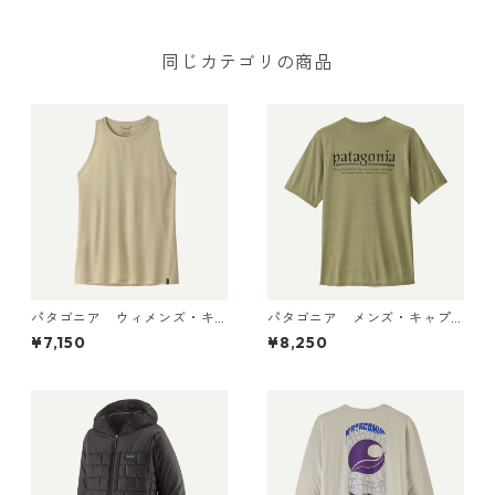
同じカテゴリの商品
パタゴニア ウィメンズ・キ
パタゴニア メンズ・キャプ
ャプリーン・クール・ウルト
リーン・クール・デイリー・
¥7,150
¥8,250
ラ・タンク Pumice - Dyno W
シャツ（ハット・トリッパ
hite X-Dye 44740 日本正規
ー）Gumtree Green - Light
品
Gumtree Green X-Dye 455
04 日本正規品