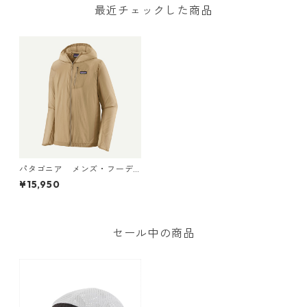
最近チェックした商品
パタゴニア メンズ・フーデ
ィニ・ジャケット (カラー Pu
¥15,950
mice) Patagonia Men's Hou
dini® Jacket 日本正規品 製
品番号 24142
セール中の商品