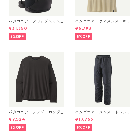
パタゴニア クラッグスミス
パタゴニア ウィメンズ・キ
パック 45L ブラック 48066 P
ャプリーン・クール・ウルト
¥31,350
¥6,793
atagonia Cragsmith Pack 日
ラ・タンク Pumice - Dyno W
本正規品
hite X-Dye 44740 日本正規
5%OFF
5%OFF
品
パタゴニア メンズ・ロング
パタゴニア メンズ・トレン
スリーブ・キャプリーン・ク
トシェル 3L・レイン・パンツ
¥7,524
¥17,765
ール・デイリー・シャツ Black
（ショート） (カラー Black)
45181 日本正規品
Patagonia Men's Torrentshe
5%OFF
5%OFF
ll 3L Rain Pants - Short 日本
正規品 製品番号 85261