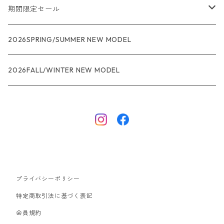
メンズ
期間限定セール
R1
ウィメンズ
★★★
2026SPRING/SUMMER NEW MODEL
R1エア
R1
ジャケット・アウター
レインウェアー
2026FALL/WINTER NEW MODEL
ナノパフ
R1エア
ダウンジャケット
キャプリーン
フリースジャケット
トップス
ナイロンジャケット
キャプリーン
ボトムス
プライバシーポリシー
ベスト
バギーズ ショーツ
ボードショーツ
特定商取引法に基づく表記
会員規約
スウェットシャツ・フーディ
バッグ