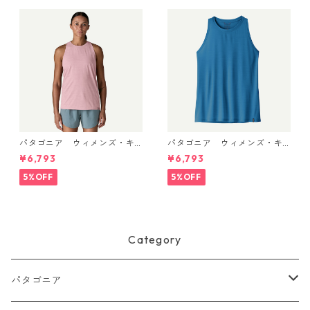
パタゴニア ウィメンズ・キ
パタゴニア ウィメンズ・キ
ャプリーン・クール・ウルト
ャプリーン・クール・ウルト
¥6,793
¥6,793
ラ・タンク Light Violet - Qu
ラ・タンク Aquatic Blue - Li
iet Violet X-Dye 44740 日本
ght Aquatic Blue X-Dye 447
5%OFF
5%OFF
正規品
40 日本正規品
Category
パタゴニア