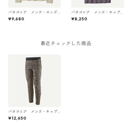
パタゴニア メンズ・ロング
パタゴニア メンズ・キャプ
スリーブ・キャプリーン・ク
リーン・クール・デイリー・
¥9,680
¥8,250
ール・デイリー・シャツ（パ
シャツ（ハット・トリッパ
ス・イット・アラウンド） Dy
ー）May Grey - Light May G
no White 45495 日本正規品
rey X-Dye 45504 日本正規品
最近チェックした商品
パタゴニア メンズ・キャプ
リーン・ミッドウェイト・ボ
¥12,650
トム (カラー Flow: Sunken
Blue) Patagonia Men's Capil
ene® Midweight Bottoms 日