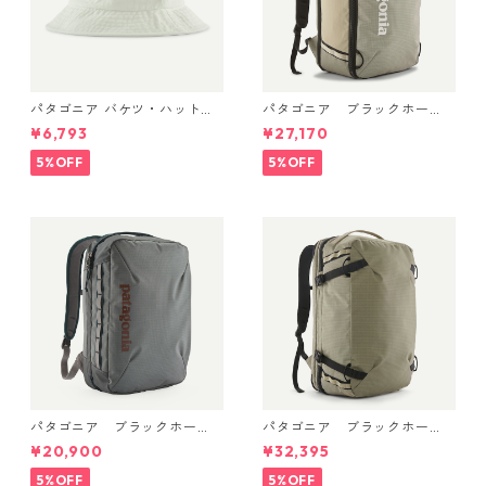
パタゴニア バケツ・ハット 3
パタゴニア ブラックホー
3595 Text Logo: Birch Whit
ル・ミニ・MLC 30L Weather
¥6,793
¥27,170
e
ed Stone 49266 日本正規品
5%OFF
5%OFF
パタゴニア ブラックホー
パタゴニア ブラックホー
ル・マイクロ・MLC 22L (カ
ル・MLC 45L Weathered Sto
¥20,900
¥32,395
ラー Noble Grey) Patagonia
ne 49307 日本正規品
Black Hole® Micro MLC® Bac
5%OFF
5%OFF