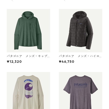
ラ・タンク Pumice - Dyno W
シャツ（ハット・トリッパ
hite X-Dye 44740 日本正規
ー）Gumtree Green - Light
品
Gumtree Green X-Dye 455
04 日本正規品
パタゴニア メンズ・キャプ
パタゴニア メンズ・ハイロ
リーン・クール・サン・フー
フト・ナノ・パフ・フーデ
¥12,320
¥46,750
ディ 44800 日本正規品
ィ Black 85395 日本正規品