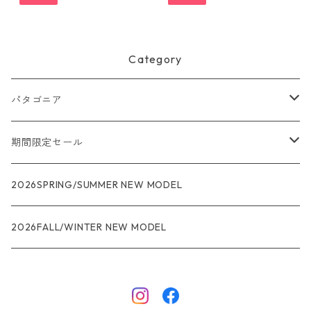
kpack 22L 日本正規品 製品
番号 49260
Category
パタゴニア
メンズ
期間限定セール
R1
ウィメンズ
★★★
2026SPRING/SUMMER NEW MODEL
R1エア
R1
ジャケット・アウター
レインウェアー
2026FALL/WINTER NEW MODEL
ナノパフ
R1エア
ダウンジャケット
キャプリーン
フリースジャケット