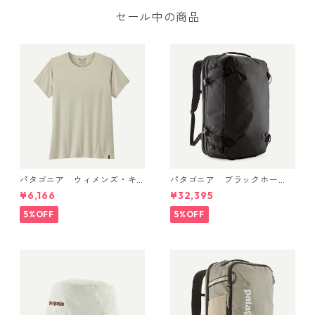
本正規品 製品番号 44487
セール中の商品
パタゴニア ウィメンズ・キ
パタゴニア ブラックホー
ャプリーン・クール・デイリ
ル・MLC 45L Black w/Black
¥6,166
¥32,395
ー・シャツ Dyno White 4522
49307 日本正規品
6
5%OFF
5%OFF