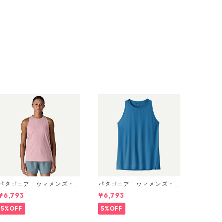
パタゴニア ウィメンズ・
パタゴニア ウィメンズ・
キャプリーン・クール・ウ
キャプリーン・クール・ウ
¥6,793
¥6,793
ルトラ・タンク Light Viole
ルトラ・タンク Aquatic Blu
t - Quiet Violet X-Dye 44
e - Light Aquatic Blue X-
5%OFF
5%OFF
740 日本正規品
Dye 44740 日本正規品