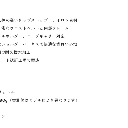
久性の高いリップストップ・ナイロン素材
可能なウエストベルトと内部フレーム
ールホルダー、ロープキャリー対応
なショルダーハーネスで快適な背負い心地
用の耐久撥水加工
レード認証工場で製造
リットル
80g（実測値はモデルにより異なります）
ーン