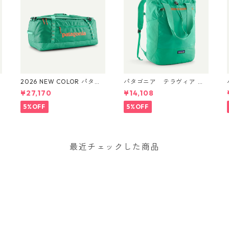
2026 NEW COLOR パタゴ
パタゴニア テラヴィア ト
ニア ブラックホール・ダ
ート パック 24L Aqua Ston
¥27,170
¥14,108
ッフル 70L (カラー Aqua
e 48814 Patagonia Terravi
P
Stone) Patagonia Black H
a Tote Pack 24L 日本正規
5%OFF
5%OFF
ole® Duffel 70L 日本正規
品
品 製品番号 49348
最近チェックした商品