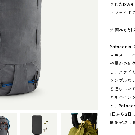
されたDW
ィファイド
✅ 商品説明
Patago
ョニスト・パッ
軽量かつ耐
し、クライ
シンプルな
を追求した
アルパイン
と、Pata
1日から2
備を実現し