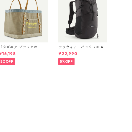
パタゴニア ブラックホー
テラヴィア・パック 28L 48
ル・ギア・トート 61L Wate
911 Black
¥16,198
¥22,990
r People Banner: Weather
ed Stone 49276 Black
5%OFF
5%OFF
Hole® Gear Tote 61L 日本
正規品