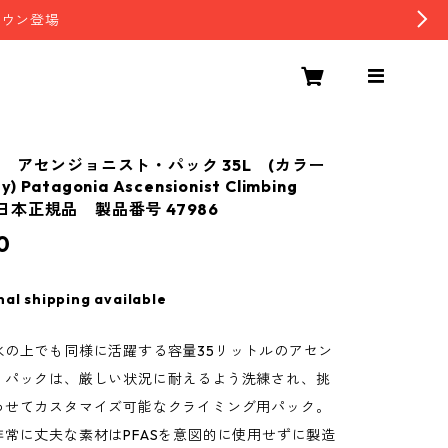
ダウン登場
 アセンジョニスト・パック 35L (カラー
y) Patagonia Ascensionist Climbing
5L 日本正規品 製品番号 47986
0
nal shipping available
氷の上でも同様に活躍する容量35リットルのアセン
・パックは、厳しい状況に耐えるよう洗練され、挑
わせてカスタマイズ可能なクライミング用パック。
常に丈夫な素材はPFASを意図的に使用せずに製造