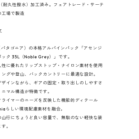
R（耐久性撥水）加工済み。フェアトレード・サーテ
の工場で製造
文
nia（パタゴニア）の本格アルパインパック「アセンジ
ク 35L（Noble Grey）」です。
久性に優れたリップストップ・ナイロン素材を使用
ミングや登山、バックカントリーに最適な設計。
デザインながら、ギアの固定・取り出しのしやすさ
ミニマル構造が特徴です。
クライマーのニーズを反映した機能的ディテール
goniaらしい環境配慮素材を融合。
日の山行にちょうど良い容量で、無駄のない軽快な装
ます。