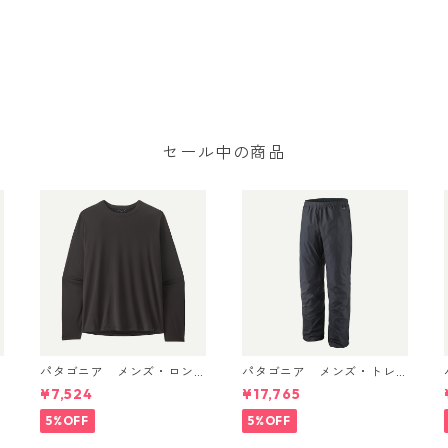
セール中の商品
パタゴニア メンズ・ロン
パタゴニア メンズ・トレ
グスリーブ・キャプリー
ントシェル 3L・レイン・パ
¥7,524
¥17,765
D
ン・クール・デイリー・シ
ンツ（ショート） (カラー
ャツ Black 45181 日本正規
Black) Patagonia Men's To
5%OFF
5%OFF
品
rrentshell 3L Rain Pants -
Short 日本正規品 製品番号