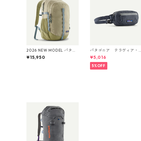
2026 NEW MODEL パタゴ
パタゴニア テラヴィア・
ニア レフュジオ・デイパ
ミニ・ヒップ・パック 1L
¥15,950
¥5,016
ック 26L Weathered Stone
(カラー Smolder Blue) Pat
47914 Patagonia Refugio
agonia Terravia Mini Hip 
5%OFF
Daypack 26L 日本正規品
ack 1L 日本正規品 製品番
号 49448