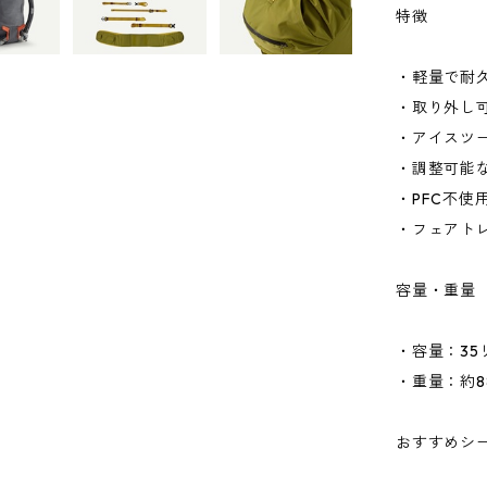
特徴
・軽量で耐
・取り外し
・アイスツ
・調整可能
・PFC不使
・フェアト
容量・重量
・容量：35
・重量：約8
おすすめシ