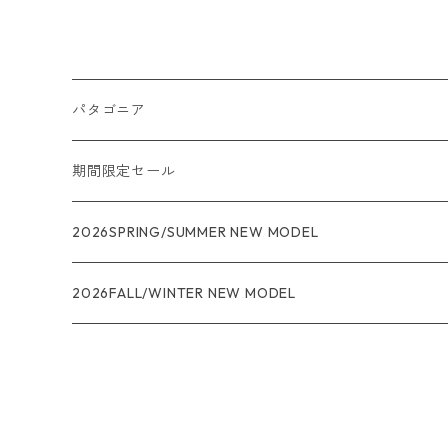
パタゴニア
メンズ
期間限定セール
R1
ウィメンズ
★★★
2026SPRING/SUMMER NEW MODEL
R1エア
R1
ジャケット・アウター
レインウェアー
2026FALL/WINTER NEW MODEL
ナノパフ
R1エア
ダウンジャケット
キャプリーン
フリースジャケット
トップス