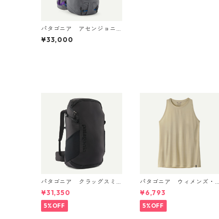
パタゴニア アセンジョニ
スト・パック 35L (カラー
¥33,000
Noble Grey) Patagonia As
censionist Climbing Pack
35L 日本正規品 製品番号 4
7986
パタゴニア クラッグスミ
パタゴニア ウィメンズ・
ス パック 45L ブラック 480
キャプリーン・クール・ウ
¥31,350
¥6,793
66 Patagonia Cragsmith
ルトラ・タンク Pumice - 
Pack 日本正規品
yno White X-Dye 44740
5%OFF
5%OFF
日本正規品