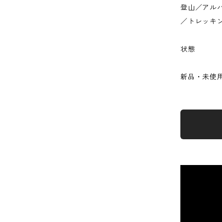
登山／アル
／トレッキ
状態
新品・未使