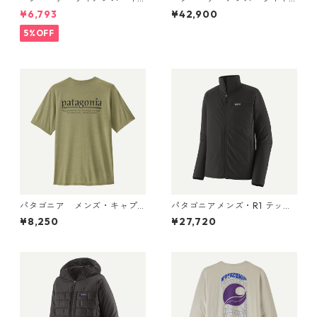
ャプリーン・クール・ウルト
ウェイト・ダウン・セータ
¥6,793
¥42,900
ラ・タンク Pumice - Dyno W
ー・プルオーバー Black 319
hite X-Dye 44740 日本正規
10 日本正規品
5%OFF
品
パタゴニア メンズ・キャプ
パタゴニアメンズ・R1 テック
リーン・クール・デイリー・
フェイス・ジャケット 83582
¥8,250
¥27,720
シャツ（ハット・トリッパ
Black
ー）Gumtree Green - Light
Gumtree Green X-Dye 455
04 日本正規品