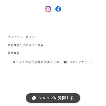
フリースジャケット
トップス
ナイロンジャケット
キャプリーン
ボトムス
プライバシーポリシー
ベスト
バギーズ ショーツ
ボードショーツ
特定商取引法に基づく表記
会員規約
スウェットシャツ・フーディ
バッグ
© パタゴニア正規販売代理店 CLIFF SIDE（クリフサイド）
シャツ・Tシャツ
キャップ ハット
スーパーセール
ショップに質問する
アウトレット