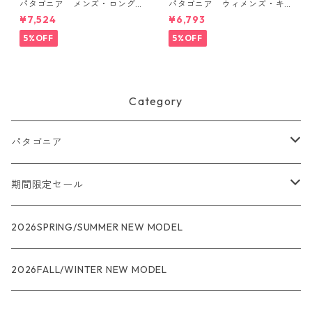
パタゴニア メンズ・ロング
パタゴニア ウィメンズ・キ
スリーブ・キャプリーン・ク
ャプリーン・クール・ウルト
¥7,524
¥6,793
ール・デイリー・シャツ Black
ラ・タンク Aquatic Blue - Li
45181 日本正規品
ght Aquatic Blue X-Dye 447
5%OFF
5%OFF
40 日本正規品
Category
パタゴニア
メンズ
期間限定セール
R1
ウィメンズ
★★★
2026SPRING/SUMMER NEW MODEL
R1エア
R1
ジャケット・アウター
レインウェアー
2026FALL/WINTER NEW MODEL
ナノパフ
R1エア
ダウンジャケット
キャプリーン