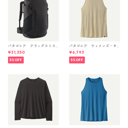
パタゴニア クラッグスミス
パタゴニア ウィメンズ・キ
パック 45L ブラック 48066 P
ャプリーン・クール・ウルト
¥31,350
¥6,793
atagonia Cragsmith Pack 日
ラ・タンク Pumice - Dyno W
本正規品
hite X-Dye 44740 日本正規
5%OFF
5%OFF
品