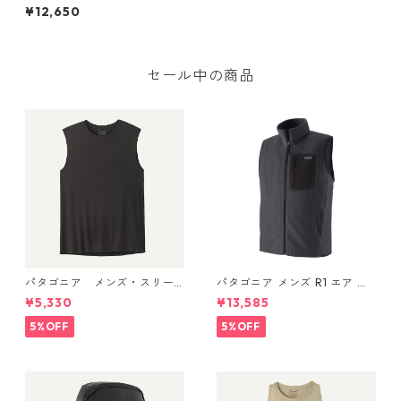
リーン・ミッドウェイト・ク
¥12,650
ルー (カラー Seabird Grey)
Patagonia Men's Capilene®
Midweight Crew 製品番号 4
4427 日本正規品
セール中の商品
パタゴニア メンズ・スリー
パタゴニア メンズ R1 エア ベ
ブレス・キャプリーン・クー
スト 40285 Smolder Blue
¥5,330
¥13,585
ル・デイリー・シャツ (カラ
ー Black) Patagonia Men's Sl
5%OFF
5%OFF
eeveless Capilene® Cool Da
ily Shirt 日本正規品 製品番
号 45256