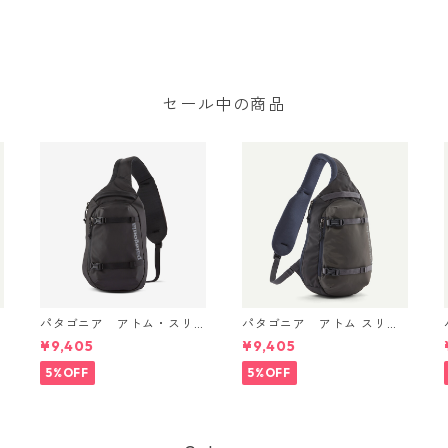
セール中の商品
パタゴニア アトム・スリ
パタゴニア アトム スリン
ング 8L (カラー Black) Pat
グ 8L Smolder Blue 48262
¥9,405
¥9,405
agonia Atom Sling Bag 8L
Patagonia Atom Sling Bag
日本正規品 製品番号 4826
8L 日本正規品
5%OFF
5%OFF
2