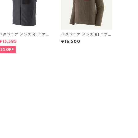
パタゴニア メンズ R1 エア
パタゴニア メンズ R1 エア
ベスト 40285 Smolder Blu
クルー 40236 Marlow Bro
¥13,585
¥16,500
e
wn
5%OFF