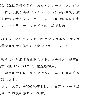
涼な状況に最適なテクニカル・フリース。フルジッ
ットにより脱ぎ着やベンチレーションが容易で、運
さを保つリサイクル・ポリエステル100％素材を使
トレード・サーティファイドの工場で製造
nia（パタゴニア）のメンズ・R1 エア・フルジップ・フ
軽量で通気性に優れた高機能フリースジャケットで
な動きにも対応する柔軟なストレッチ性と、効率的
整する独自の「R1エア」構造を採用。
下での登山やトレッキングはもちろん、日常の防寒
活躍します。
・ポリエステルを100％使用し、フェアトレード認
造された環境配慮モデルです。