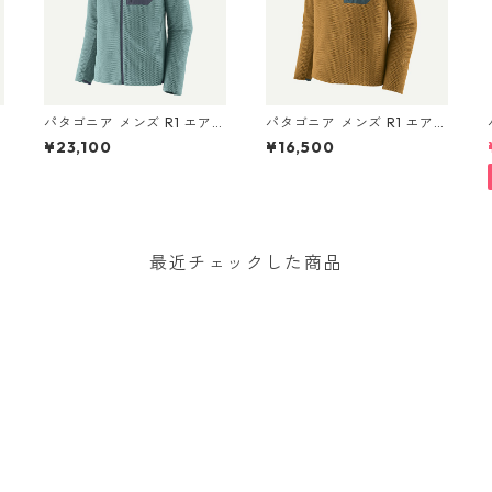
パタゴニア メンズ R1 エア
パタゴニア メンズ R1 エア
ジャケット 40275 Blue Sag
クルー 40236 Bobcat Bro
¥23,100
¥16,500
e
wn
最近チェックした商品