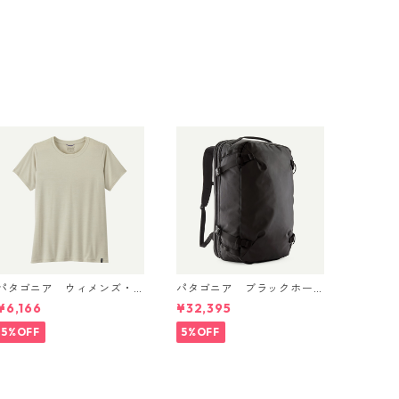
パタゴニア ウィメンズ・
パタゴニア ブラックホー
キャプリーン・クール・デ
ル・MLC 45L Black w/Blac
¥6,166
¥32,395
イリー・シャツ Dyno Whit
k 49307 日本正規品
e 45226
5%OFF
5%OFF