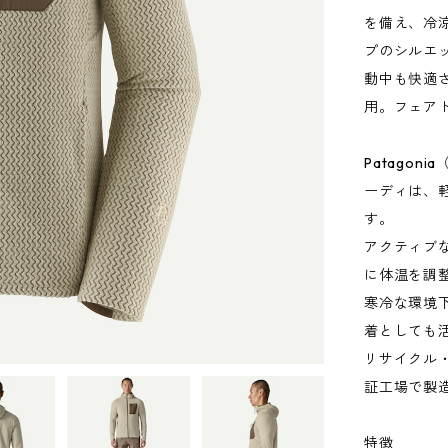
を備え、冷
プのシルエ
動中も快適
用。フェア
Patago
ーディは、
す。
アクティブ
に体温を調
寒冷な環境
着としても
リサイクル
証工場で製
特徴