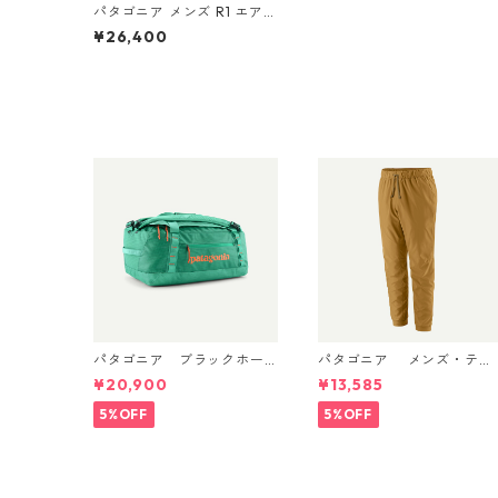
パタゴニア メンズ R1 エア
フルジップ フーディ 40256
¥26,400
Pelican
パタゴニア ブラックホー
パタゴニア メンズ・テル
ル・ダッフル 40L Aqua St
ボンヌ・ジョガーズ (カラ
¥20,900
¥13,585
one 49339 日本正規品
ー Bobcat Brown) Patagon
ia Men's Terrebonne Trail
5%OFF
5%OFF
Joggers 日本正規品 製品
番号 24541