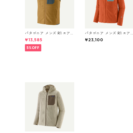
パタゴニア メンズ R1 エア
パタゴニア メンズ R1 エア
ベスト 40285 Bobcat Brow
ジャケット 40275 Coal Or
¥13,585
¥23,100
n
ange
5%OFF