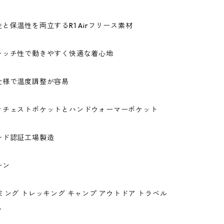
と保温性を両立するR1 Airフリース素材
レッチ性で動きやすく快適な着心地
仕様で温度調整が容易
きチェストポケットとハンドウォーマーポケット
ード認証工場製造
ーン
ミング トレッキング キャンプ アウトドア トラベル
ス