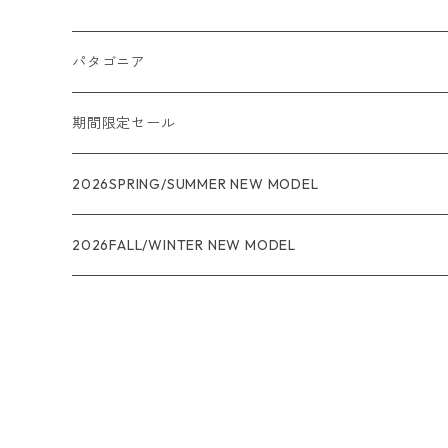
パタゴニア
メンズ
期間限定セール
R1
ウィメンズ
★★★
2026SPRING/SUMMER NEW MODEL
R1エア
R1
ジャケット・アウター
レインウェアー
2026FALL/WINTER NEW MODEL
ナノパフ
R1エア
ダウンジャケット
キャプリーン
フリースジャケット
トップス
ナイロンジャケット
キャプリーン
ボトムス