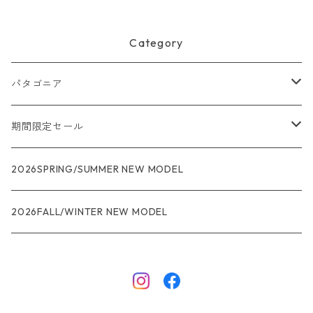
Category
パタゴニア
メンズ
期間限定セール
R1
ウィメンズ
★★★
2026SPRING/SUMMER NEW MODEL
R1エア
R1
ジャケット・アウター
レインウェアー
2026FALL/WINTER NEW MODEL
ナノパフ
R1エア
ダウンジャケット
キャプリーン
フリースジャケット
トップス