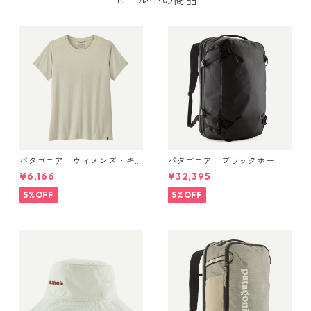
セール中の商品
パタゴニア ウィメンズ・キ
パタゴニア ブラックホー
ャプリーン・クール・デイリ
ル・MLC 45L Black w/Black
¥6,166
¥32,395
ー・シャツ Dyno White 4522
49307 日本正規品
6
5%OFF
5%OFF