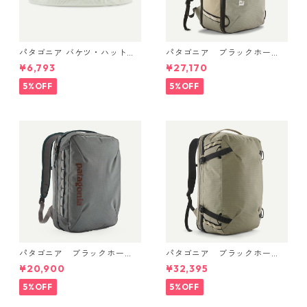
パタゴニア バケツ・ハット 3
パタゴニア ブラックホー
3595 Text Logo: Birch Whit
ル・ミニ・MLC 30L Weather
¥6,793
¥27,170
e
ed Stone 49266 日本正規品
5%OFF
5%OFF
パタゴニア ブラックホー
パタゴニア ブラックホー
ル・マイクロ・MLC 22L (カ
ル・MLC 45L Weathered Sto
¥20,900
¥32,395
ラー Noble Grey) Patagonia
ne 49307 日本正規品
Black Hole® Micro MLC® Bac
5%OFF
5%OFF
kpack 22L 日本正規品 製品
番号 49260