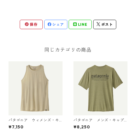
保存
シェア
LINE
ポスト
同じカテゴリの商品
パタゴニア ウィメンズ・キ
パタゴニア メンズ・キャプ
ャプリーン・クール・ウルト
リーン・クール・デイリー・
¥7,150
¥8,250
ラ・タンク Pumice - Dyno W
シャツ（ハット・トリッパ
hite X-Dye 44740 日本正規
ー）Gumtree Green - Light