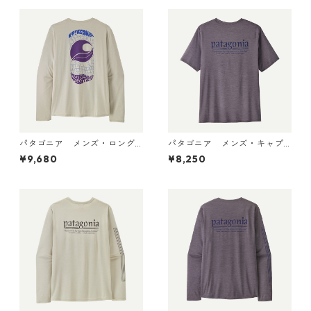
品
Gumtree Green X-Dye 455
04 日本正規品
パタゴニア メンズ・ロング
パタゴニア メンズ・キャプ
スリーブ・キャプリーン・ク
リーン・クール・デイリー・
¥9,680
¥8,250
ール・デイリー・シャツ（パ
シャツ（ハット・トリッパ
ス・イット・アラウンド） Dy
ー）May Grey - Light May G
no White 45495 日本正規品
rey X-Dye 45504 日本正規品