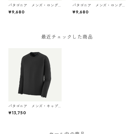
パタゴニア メンズ・ロング
パタゴニア メンズ・ロング
スリーブ・キャプリーン・ク
スリーブ・キャプリーン・ク
¥9,680
¥9,680
ール・デイリー・シャツ（ハ
ール・デイリー・シャツ（ハ
ット・トリッパー）Dyno Whi
ット・トリッパー）May Grey
te 45496 日本正規品
- Light May Grey X-Dye 454
96 日本正規品
最近チェックした商品
パタゴニア メンズ・キャプ
リーン・サーマルウェイト・
¥13,750
クルー (カラー Black) Patag
onia Men's Capilene® Ther
mal Weight Crewneck 日本
正規品 製品番号 45190