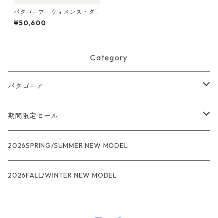
パタゴニア ウィメンズ・ダ
ウン・ウィズ・イット・パー
¥50,600
カ (カラー Black) Patagoni
a Women's Down With It Pa
rka 日本正規品 製品番号 28
442
Category
パタゴニア
メンズ
期間限定セール
R1
ウィメンズ
★★★
2026SPRING/SUMMER NEW MODEL
R1エア
R1
ジャケット・アウター
レインウェアー
2026FALL/WINTER NEW MODEL
ナノパフ
R1エア
ダウンジャケット
キャプリーン