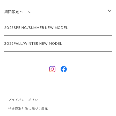
メンズ
期間限定セール
R1
ウィメンズ
★★★
2026SPRING/SUMMER NEW MODEL
R1エア
R1
ジャケット・アウター
レインウェアー
2026FALL/WINTER NEW MODEL
ナノパフ
R1エア
ダウンジャケット
キャプリーン
フリースジャケット
トップス
ナイロンジャケット
キャプリーン
ボトムス
プライバシーポリシー
ベスト
バギーズ ショーツ
ボードショーツ
特定商取引法に基づく表記