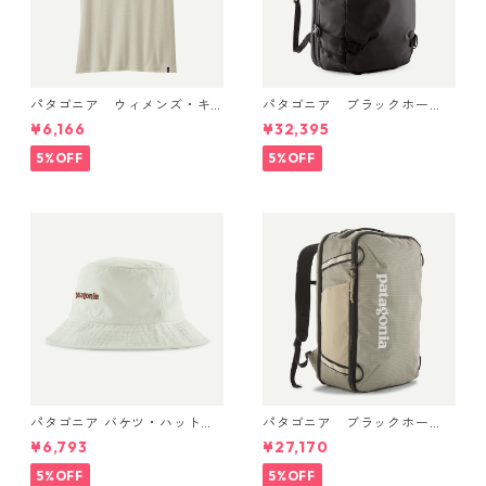
パタゴニア ウィメンズ・キ
パタゴニア ブラックホー
ャプリーン・クール・デイリ
ル・MLC 45L Black w/Black
¥6,166
¥32,395
ー・シャツ Dyno White 4522
49307 日本正規品
6
5%OFF
5%OFF
パタゴニア バケツ・ハット 3
パタゴニア ブラックホー
3595 Text Logo: Birch Whit
ル・ミニ・MLC 30L Weather
¥6,793
¥27,170
e
ed Stone 49266 日本正規品
5%OFF
5%OFF