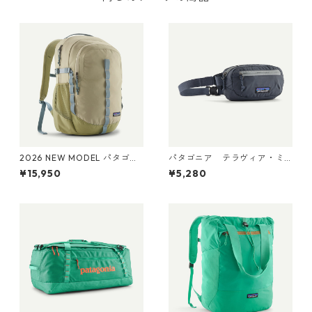
2026 NEW MODEL パタゴニ
パタゴニア テラヴィア・ミ
ア レフュジオ・デイパック 2
ニ・ヒップ・パック 1L (カラ
¥15,950
¥5,280
6L Weathered Stone 47914
ー Smolder Blue) Patagonia
Patagonia Refugio Daypack
Terravia Mini Hip Pack 1L 日
26L 日本正規品
本正規品 製品番号 49448