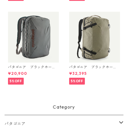
パタゴニア ブラックホー
パタゴニア ブラックホー
ル・マイクロ・MLC 22L (カ
ル・MLC 45L Weathered Sto
¥20,900
¥32,395
ラー Noble Grey) Patagonia
ne 49307 日本正規品
Black Hole® Micro MLC® Bac
5%OFF
5%OFF
kpack 22L 日本正規品 製品
番号 49260
Category
パタゴニア