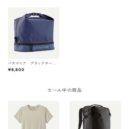
パタゴニア ブラックホー
ル・MLC・キューブ 12L (カ
¥8,800
ラー Current Blue) Patagoni
a Black Hole® MLC® Cube 12
L 日本正規品 製品番号 4909
0
セール中の商品