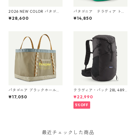
2026 NEW COLOR パタゴニ
パタゴニア テラヴィア トー
ア ブラックホール・ダッフ
ト パック 24L Aqua Stone 48
¥28,600
¥14,850
ル 70L (カラー Aqua Stone)
814 Patagonia Terravia Tote
Patagonia Black Hole® Duff
Pack 24L 日本正規品
el 70L 日本正規品 製品番号
49348
パタゴニア ブラックホール・
テラヴィア・パック 28L 48911
ギア・トート 61L Water Peop
Black
¥17,050
¥22,990
le Banner: Weathered Stone
49276 Black Hole® Gear
5%OFF
Tote 61L 日本正規品
最近チェックした商品