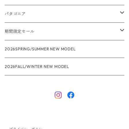
パタゴニア
メンズ
期間限定セール
R1
ウィメンズ
★★★
2026SPRING/SUMMER NEW MODEL
R1エア
R1
ジャケット・アウター
レインウェアー
2026FALL/WINTER NEW MODEL
ナノパフ
R1エア
ダウンジャケット
キャプリーン
フリースジャケット
トップス
ナイロンジャケット
キャプリーン
ボトムス