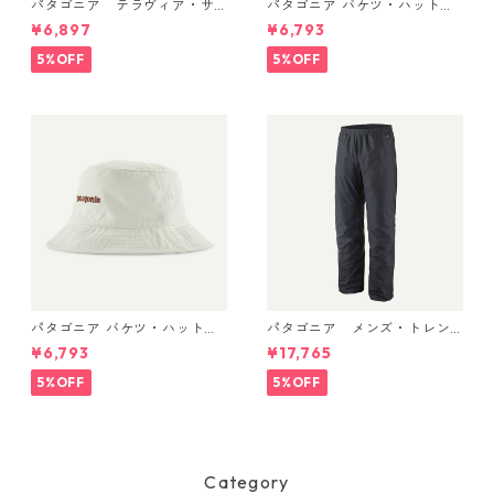
パタゴニア テラヴィア・サ
パタゴニア バケツ・ハット 3
コッシュ 3L (カラー Black)
3595 ’95 Oval Logo: Smold
¥6,897
¥6,793
Patagonia Terravia Sacoche
er Blue
Bag 3L 日本正規品 製品番号
5%OFF
5%OFF
48835
パタゴニア バケツ・ハット 3
パタゴニア メンズ・トレン
3595 Text Logo: Birch Whit
トシェル 3L・レイン・パンツ
¥6,793
¥17,765
e
（ショート） (カラー Black)
Patagonia Men's Torrentshe
5%OFF
5%OFF
ll 3L Rain Pants - Short 日本
正規品 製品番号 85261
Category