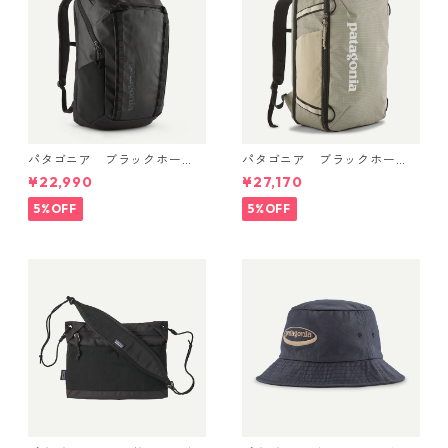
パタゴニア ブラックホー
パタゴニア ブラックホー
ル・パック 32L (カラーBlac
ル・ミニ・MLC 30L Weather
¥22,990
¥27,170
k w/Black ) Patagonia Black
ed Stone 49266 日本正規品
Hole® Pack 32L 日本正規品
5%OFF
5%OFF
製品番号 49302