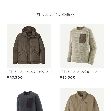
同じカテゴリの商品
パタゴニア メンズ・ダウン
パタゴニア メンズ R1 エア ク
ドリフト・ジャケット (カラ
ルー 40236 Pelican
¥47,300
¥16,500
ー Otter Brown) Patagonia
Men's Downdrift Jacket 日
本正規品 製品番号 20600