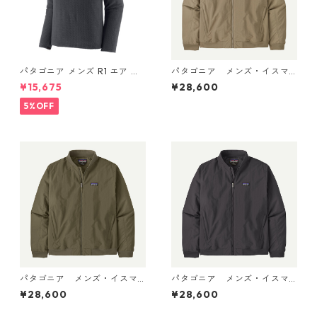
パタゴニア メンズ R1 エア ク
パタゴニア メンズ・イスマ
ルー 40236 Smolder Blue
ス・デック・ジャケット (カ
¥15,675
¥28,600
ラー Seabird Grey) Patagoni
a Men's Isthmus Deck Jacke
5%OFF
t 日本正規品 製品番号 2702
5
パタゴニア メンズ・イスマ
パタゴニア メンズ・イスマ
ス・デック・ジャケット (カ
ス・デック・ジャケット (カ
¥28,600
¥28,600
ラー Basin Green) Patagoni
ラー Ink Black) Patagonia M
a Men's Isthmus Deck Jacke
en's Isthmus Deck Jacket 日