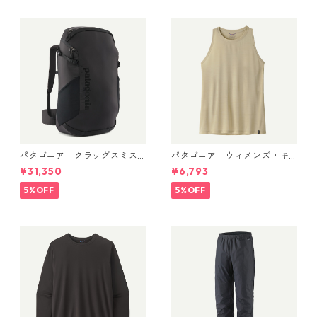
パタゴニア クラッグスミス
パタゴニア ウィメンズ・キ
パック 45L ブラック 48066 P
ャプリーン・クール・ウルト
¥31,350
¥6,793
atagonia Cragsmith Pack 日
ラ・タンク Pumice - Dyno W
本正規品
hite X-Dye 44740 日本正規
5%OFF
5%OFF
品