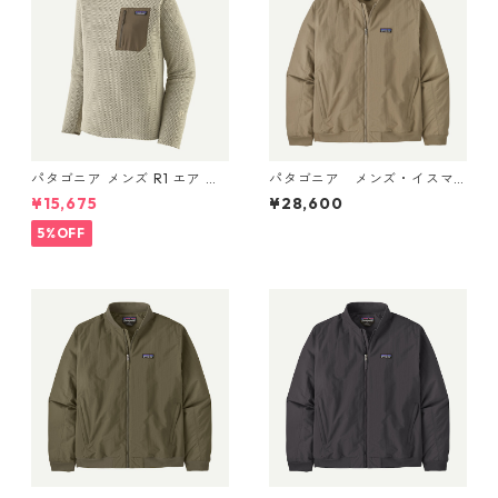
パタゴニア メンズ R1 エア ク
パタゴニア メンズ・イスマ
ルー 40236 Pelican
ス・デック・ジャケット (カ
¥15,675
¥28,600
ラー Seabird Grey) Patagoni
a Men's Isthmus Deck Jacke
5%OFF
t 日本正規品 製品番号 2702
5