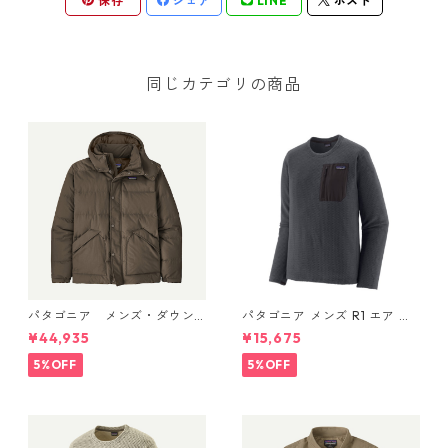
保存
シェア
LINE
ポスト
同じカテゴリの商品
パタゴニア メンズ・ダウン
パタゴニア メンズ R1 エア ク
ドリフト・ジャケット (カラ
ルー 40236 Smolder Blue
¥44,935
¥15,675
ー Otter Brown) Patagonia
Men's Downdrift Jacket 日
5%OFF
5%OFF
本正規品 製品番号 20600