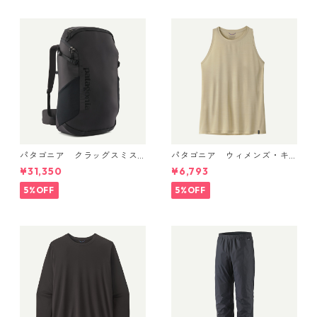
パタゴニア クラッグスミス
パタゴニア ウィメンズ・キ
パック 45L ブラック 48066 P
ャプリーン・クール・ウルト
¥31,350
¥6,793
atagonia Cragsmith Pack 日
ラ・タンク Pumice - Dyno W
本正規品
hite X-Dye 44740 日本正規
5%OFF
5%OFF
品