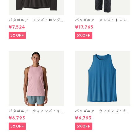
パタゴニア メンズ・ロング
パタゴニア メンズ・トレン
スリーブ・キャプリーン・ク
トシェル 3L・レイン・パンツ
¥7,524
¥17,765
ール・デイリー・シャツ Black
（ショート） (カラー Black)
45181 日本正規品
Patagonia Men's Torrentshe
5%OFF
5%OFF
ll 3L Rain Pants - Short 日本
正規品 製品番号 85261
パタゴニア ウィメンズ・キ
パタゴニア ウィメンズ・キ
ャプリーン・クール・ウルト
ャプリーン・クール・ウルト
¥6,793
¥6,793
ラ・タンク Light Violet - Qu
ラ・タンク Aquatic Blue - Li
iet Violet X-Dye 44740 日本
ght Aquatic Blue X-Dye 447
5%OFF
5%OFF
正規品
40 日本正規品