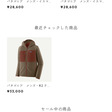
パタゴニア メンズ・イスマ
パタゴニア メンズ・イスマ
ス・デック・ジャケット (カ
ス・デック・ジャケット (カ
¥28,600
¥28,600
ラー Basin Green) Patagoni
ラー Ink Black) Patagonia M
a Men's Isthmus Deck Jacke
en's Isthmus Deck Jacket 日
t 日本正規品 製品番号 2702
本正規品 製品番号 27025
5
最近チェックした商品
パタゴニア メンズ・R2 テッ
クフェイス・フーディ (カラ
¥33,000
ー Marlow Brown) Patagoni
a Men's R2® TechFace hood
y 日本正規品 製品番号 83731
セール中の商品