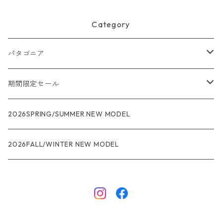
Category
パタゴニア
メンズ
期間限定セール
R1
ウィメンズ
★★★
2026SPRING/SUMMER NEW MODEL
R1エア
R1
ジャケット・アウター
レインウェアー
2026FALL/WINTER NEW MODEL
ナノパフ
R1エア
ダウンジャケット
キャプリーン
フリースジャケット
トップス