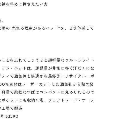
候補を早めに押さえたい方
義。
登場の“売れる理由があるハット”を、ぜひ体感して
ることを忘れてしまうほど超軽量なウルトラライト
リッジ・ハットは、運動量が非常に多く汗だくにな
ビティで通気性と快適さを最優先。リサイクル・ポ
100％素材はレーザーカットした通気孔から熱の発
、軽量で柔軟なつばはコンパクトに丸められるので
はポケットにも収納可能。フェアトレード・サーテ
の工場で製造
号 33590