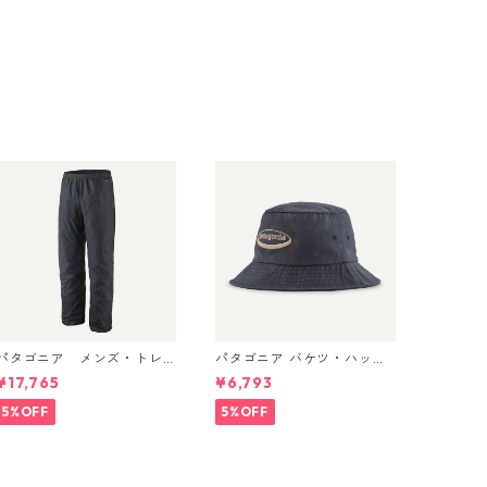
パタゴニア メンズ・トレ
パタゴニア バケツ・ハッ
ントシェル 3L・レイン・パ
ト 33595 ’95 Oval Logo:
¥17,765
¥6,793
ンツ（ショート） (カラー
Smolder Blue
ack) Patagonia Men's To
5%OFF
5%OFF
rrentshell 3L Rain Pants -
Short 日本正規品 製品番号
85261