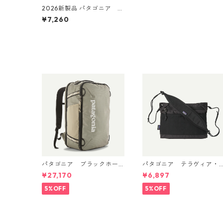
2026新製品 パタゴニア ウ
ルトラライトウェイト・リ
¥7,260
ッジ・ハット （カラー Blac
k） Patagonia Ultralightw
eight Ridge Hat 日本正規
品 製品番号 33590
パタゴニア ブラックホー
パタゴニア テラヴィア・
ル・ミニ・MLC 30L Weath
サコッシュ 3L (カラー Bla
¥27,170
¥6,897
ered Stone 49266 日本正
ck) Patagonia Terravia Sa
規品
coche Bag 3L 日本正規
5%OFF
5%OFF
製品番号 48835