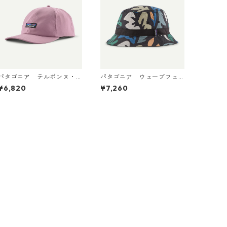
パタゴニア テルボンヌ・
パタゴニア ウェーブフェ
ハット (カラー Light Viol
アラー・バケツ・ハット
¥6,820
¥7,260
Patagonia Terrebonne
（カラーKaleido: Black） P
Hat 日本正規品 製品番号 3
atagonia Wavefarer™ Buc
3317
ket Hat 日本正規品 製品番
号 29157