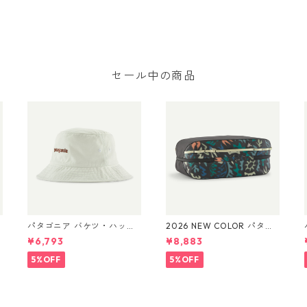
セール中の商品
パタゴニア バケツ・ハッ
2026 NEW COLOR パタゴ
ト 33595 Text Logo: Bir
ニア ブラックホール・キ
¥6,793
¥8,883
ch White
ューブ 14L (カラー Kaleid
品
o: Black) Patagonia Black
Bl
5%OFF
5%OFF
Hole® Cube 14L 日本正規
品 製品番号 49372