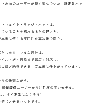
イト志向のユーザーが待ち望んでいた、新定番ハッ
イトウェイト・リッジ・ハットは、
っていることを忘れるほどの軽さと、
で本当に使える実用性を高次元で両立。
落としたミニマルな設計は、
レイル・旅・日常まで幅広く対応し、
ぶ人ほど納得できる」完成度に仕上がっています。
からの発売ながら、
派・軽量装備ユーザーから注目度の高いモデル。
に、すぐ定番になりそう”
を感じさせるハットです。