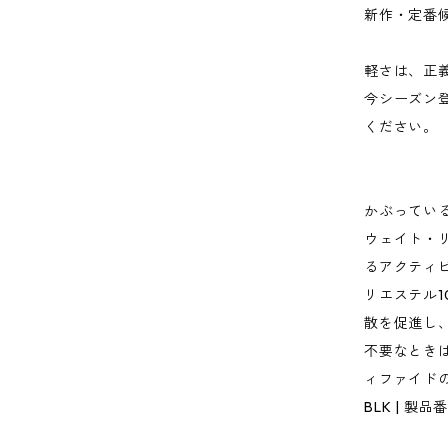
新作・定番
軽さは、正
今シーズン
ください。
かぶってい
ウェイト・
るアクティ
リエステル
散を促進し
不要なとき
ィファイド
BLK | 製品番