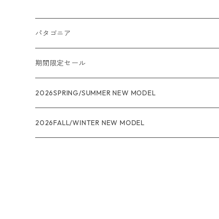
パタゴニア
メンズ
期間限定セール
R1
ウィメンズ
★★★
2026SPRING/SUMMER NEW MODEL
R1エア
R1
ジャケット・アウター
レインウェアー
2026FALL/WINTER NEW MODEL
ナノパフ
R1エア
ダウンジャケット
キャプリーン
フリースジャケット
トップス
ナイロンジャケット
キャプリーン
ボトムス