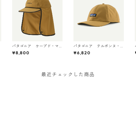
パタゴニア ケープド・マ
パタゴニア テルボンヌ・
ーガンザー・ハット Bobca
ハット (カラー Bobcat Br
¥8,800
¥6,820
t Brown 33570
own) Patagonia Terrebon
et) 
ne Hat 日本正規品 製品番
号 33317
最近チェックした商品