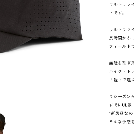
ウルトララ
トです。
ウルトララ
長時間かぶ
フィールド
無駄を削ぎ
ハイク・ト
「軽さで選
今シーズン
すでにUL
“新製品なの
そんな予感