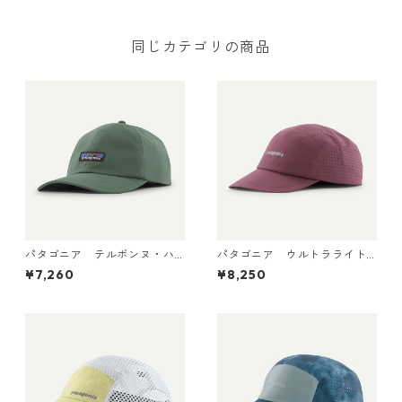
同じカテゴリの商品
パタゴニア テルボンヌ・ハ
パタゴニア ウルトラライト
ット (カラー Canopy Gree
ウェイト・リッジ・ハット 33
¥7,260
¥8,250
n) Patagonia Terrebonne Ha
590 Berry Fig
t 日本正規品 製品番号 33317