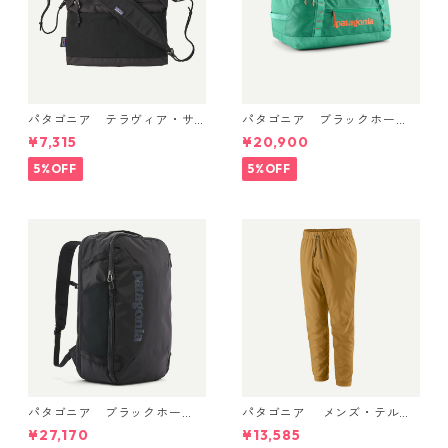
パタゴニア テラヴィア・サ
パタゴニア ブラックホー
コッシュ 3L (カラー Black)
ル・ダッフル 40L Aqua Ston
¥7,315
¥20,900
Patagonia Terravia Sacoche
e 49339 日本正規品
Bag 3L 日本正規品 製品番号
5%OFF
5%OFF
48835
パタゴニア ブラックホー
パタゴニア メンズ・テルボ
ル・ミニ・MLC 30L (カラー
ンヌ・ジョガーズ (カラー Bo
¥27,170
¥13,585
Black) Patagonia Black Hole
bcat Brown) Patagonia Me