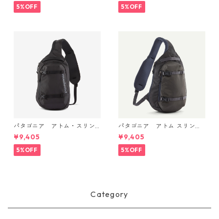
® Mini MLC® 30L 日本正規
n's Terrebonne Trail Jogger
5%OFF
5%OFF
品 製品番号 49266
s 日本正規品 製品番号 2454
1
パタゴニア アトム・スリン
パタゴニア アトム スリング
グ 8L (カラー Black) Patago
8L Smolder Blue 48262 Pata
¥9,405
¥9,405
nia Atom Sling Bag 8L 日本
gonia Atom Sling Bag 8L 日
正規品 製品番号 48262
本正規品
5%OFF
5%OFF
Category