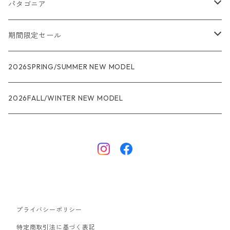
パタゴニア
メンズ
期間限定セール
R1
ウィメンズ
★★★
2026SPRING/SUMMER NEW MODEL
R1エア
R1
ジャケット・アウター
レインウェアー
2026FALL/WINTER NEW MODEL
ナノパフ
R1エア
ダウンジャケット
キャプリーン
フリースジャケット
トップス
ナイロンジャケット
キャプリーン
ボトムス
プライバシーポリシー
ベスト
バギーズ ショーツ
ボードショーツ
特定商取引法に基づく表記