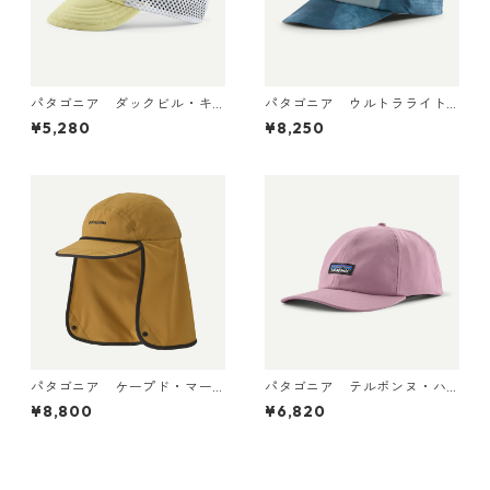
パタゴニア ダックビル・キ
パタゴニア ウルトラライト
ャップ Vellum Green 2881
ウェイト・リッジ・ハット 33
¥5,280
¥8,250
8 日本正規品
590 Sastrugi: Summit Blue
パタゴニア ケープド・マー
パタゴニア テルボンヌ・ハ
ガンザー・ハット Bobcat Br
ット (カラー Light Violet) P
¥8,800
¥6,820
own 33570
atagonia Terrebonne Hat 日
本正規品 製品番号 33317