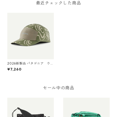
最近チェックした商品
2026新製品 パタゴニア ウル
トラライトウェイト・リッ
¥7,260
ジ・ハット （カラー Sand Wa
ves: Caper Green） Patago
nia Ultralightweight Ridge
Hat 日本正規品 製品番号 33
590
セール中の商品