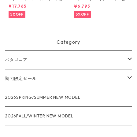
トシェル 3L・レイン・パンツ
3595 Text Logo: Birch Whit
¥17,765
¥6,793
（ショート） (カラー Black)
e
Patagonia Men's Torrentshe
5%OFF
5%OFF
ll 3L Rain Pants - Short 日本
正規品 製品番号 85261
Category
パタゴニア
メンズ
期間限定セール
R1
ウィメンズ
★★★
2026SPRING/SUMMER NEW MODEL
R1エア
R1
ジャケット・アウター
レインウェアー
2026FALL/WINTER NEW MODEL
ナノパフ
R1エア
ダウンジャケット
キャプリーン