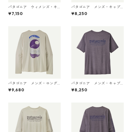
パタゴニア ウィメンズ・キ
パタゴニア メンズ・キャプ
ャプリーン・クール・ウルト
リーン・クール・デイリー・
¥7,150
¥8,250
ラ・タンク Pumice - Dyno W
シャツ（ハット・トリッパ
hite X-Dye 44740 日本正規
ー）Gumtree Green - Light
品
Gumtree Green X-Dye 455
04 日本正規品
パタゴニア メンズ・ロング
パタゴニア メンズ・キャプ
スリーブ・キャプリーン・ク
リーン・クール・デイリー・
¥9,680
¥8,250
ール・デイリー・シャツ（パ
シャツ（ハット・トリッパ
ス・イット・アラウンド） Dy
ー）May Grey - Light May G
no White 45495 日本正規品
rey X-Dye 45504 日本正規品