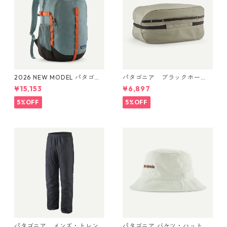
2026 NEW MODEL パタゴニ
パタゴニア ブラックホー
ア レフュジオ・デイパック 2
ル・キューブ 6L (カラー We
¥15,153
¥6,897
6L Blue Sage 47914 Patagon
athered Stone) Patagonia B
ia Refugio Daypack 26L 日
lack Hole® Cube 6L 日本正規
5%OFF
5%OFF
本正規品
品 製品番号 49367
パタゴニア メンズ・トレン
パタゴニア バケツ・ハット 3