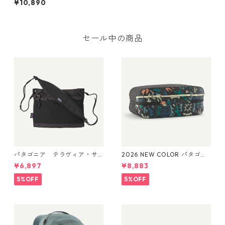
¥10,890
フーディ (カラー Pumice -
Dyno White X-Dye) Patago
nia Men's Capilene® Cool Ul
tra Hoody 日本正規品 製品
番号 44695
セール中の商品
パタゴニア テラヴィア・サ
2026 NEW COLOR パタゴニ
コッシュ 3L (カラー Black)
ア ブラックホール・キュー
¥6,897
¥8,883
Patagonia Terravia Sacoche
ブ 14L (カラー Kaleido: Blac
Bag 3L 日本正規品 製品番号
k) Patagonia Black Hole® Cu
5%OFF
5%OFF
48835
be 14L 日本正規品 製品番号
49372