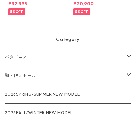
ル・MLC 45L Black w/Black
ル・マイクロ・MLC 22L (カ
¥32,395
¥20,900
49307 日本正規品
ラー Noble Grey) Patagonia
Black Hole® Micro MLC® Bac
5%OFF
5%OFF
kpack 22L 日本正規品 製品
番号 49260
Category
パタゴニア
メンズ
期間限定セール
R1
ウィメンズ
★★★
2026SPRING/SUMMER NEW MODEL
R1エア
R1
ジャケット・アウター
レインウェアー
2026FALL/WINTER NEW MODEL
ナノパフ
R1エア
ダウンジャケット
キャプリーン