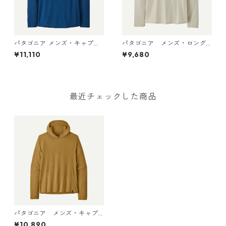
パタゴニア メンズ・キャプリ
パタゴニア メンズ・ロング
ーン・クール・デイリー・フ
スリーブ・キャプリーン・ク
¥11,110
¥9,680
ーディ（グレート・ウェーブ
ール・デイリー・シャツ（パ
ス） 45499 Clement Blue -
ス・イット・アラウンド） Dy
Light Clement Blue X-Dye
no White 45495 日本正規品
最近チェックした商品
パタゴニア メンズ・キャプ
リーン・クール・ウルトラ・
¥10,890