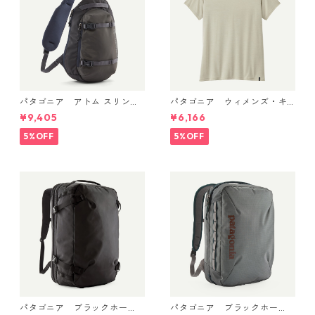
パタゴニア アトム スリング
パタゴニア ウィメンズ・キ
8L Smolder Blue 48262 Pata
ャプリーン・クール・デイリ
¥9,405
¥6,166
gonia Atom Sling Bag 8L 日
ー・シャツ Dyno White 4522
本正規品
6
5%OFF
5%OFF
パタゴニア ブラックホー
パタゴニア ブラックホー