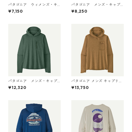
パタゴニア ウィメンズ・キ
パタゴニア メンズ・キャプ
ャプリーン・クール・ウルト
リーン・クール・デイリー・
¥7,150
¥8,250
ラ・タンク Pumice - Dyno W
シャツ（ハット・トリッパ
hite X-Dye 44740 日本正規
ー）Gumtree Green - Light
品
Gumtree Green X-Dye 455
04 日本正規品
パタゴニア メンズ・キャプ
パタゴニア メンズ キャプリー
リーン・クール・サン・フー
ン クール サン フーディ クラ
¥12,320
¥13,750
ディ 44800 日本正規品
ウド クラッグ クレスト 4493
8 Wolf Brown - Classic Tan
X-Dye