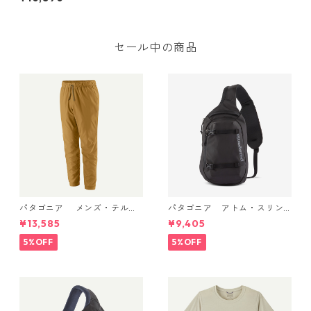
フーディ (カラー Bobcat Br
own - Light Bobcat Brown X
-Dye) Patagonia Men's Capi
lene® Cool Ultra Hoody 日本
正規品 製品番号 44695
セール中の商品
パタゴニア メンズ・テルボ
パタゴニア アトム・スリン
ンヌ・ジョガーズ (カラー Bo
グ 8L (カラー Black) Patago
¥13,585
¥9,405
bcat Brown) Patagonia Me
nia Atom Sling Bag 8L 日本
n's Terrebonne Trail Jogger
正規品 製品番号 48262
5%OFF
5%OFF
s 日本正規品 製品番号 2454
1