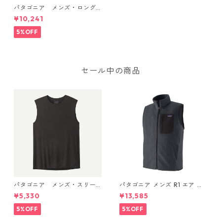
パタゴニア メンズ・ロング
スリーブ・キャプリーン・ク
¥10,241
ール・サン・シャツ (カラー
Caper Green - Buckhorn Gr
5%OFF
een X-Dye) Patagonia Me
n's Long-Sleeved Capilene®
Cool Sun Shirt 日本正規品
製品番号 44790
セール中の商品
パタゴニア メンズ・スリー
パタゴニア メンズ R1 エア ベ
ブレス・キャプリーン・クー
スト 40285 Smolder Blue
¥5,330
¥13,585
ル・デイリー・シャツ (カラ
ー Black) Patagonia Men's Sl
5%OFF
5%OFF
eeveless Capilene® Cool Da