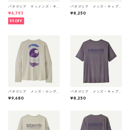
パタゴニア ウィメンズ・キ
パタゴニア メンズ・キャプ
ャプリーン・クール・ウルト
リーン・クール・デイリー・
¥6,793
¥8,250
ラ・タンク Pumice - Dyno W
シャツ（ハット・トリッパ
hite X-Dye 44740 日本正規
ー）Gumtree Green - Light
5%OFF
品
Gumtree Green X-Dye 455
04 日本正規品
パタゴニア メンズ・ロング
パタゴニア メンズ・キャプ
スリーブ・キャプリーン・ク
リーン・クール・デイリー・
¥9,680
¥8,250
ール・デイリー・シャツ（パ
シャツ（ハット・トリッパ
ス・イット・アラウンド） Dy
ー）May Grey - Light May G
no White 45495 日本正規品
rey X-Dye 45504 日本正規品