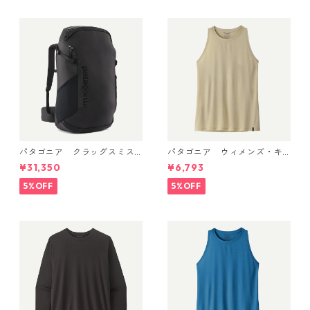
ily Shirt 日本正規品 製品番
号 45256
パタゴニア クラッグスミス
パタゴニア ウィメンズ・キ
パック 45L ブラック 48066 P
ャプリーン・クール・ウルト
¥31,350
¥6,793
atagonia Cragsmith Pack 日
ラ・タンク Pumice - Dyno W
本正規品
hite X-Dye 44740 日本正規
5%OFF
5%OFF
品