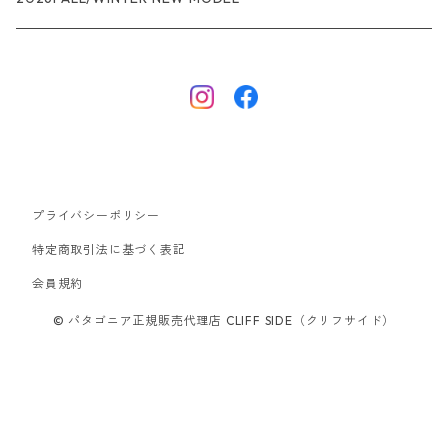
ナノパフ
R1エア
ダウンジャケット
キャプリーン
フリースジャケット
トップス
ナイロンジャケット
キャプリーン
ボトムス
プライバシーポリシー
ベスト
バギーズ ショーツ
ボードショーツ
特定商取引法に基づく表記
会員規約
スウェットシャツ・フーディ
バッグ
© パタゴニア正規販売代理店 CLIFF SIDE（クリフサイド）
シャツ・Tシャツ
キャップ ハット
スーパーセール