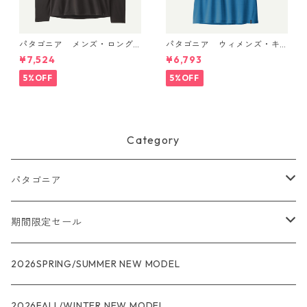
パタゴニア メンズ・ロング
パタゴニア ウィメンズ・キ
スリーブ・キャプリーン・ク
ャプリーン・クール・ウルト
¥7,524
¥6,793
ール・デイリー・シャツ Black
ラ・タンク Aquatic Blue - Li
45181 日本正規品
ght Aquatic Blue X-Dye 447
5%OFF
5%OFF
40 日本正規品
Category
パタゴニア
メンズ
期間限定セール
R1
ウィメンズ
★★★
2026SPRING/SUMMER NEW MODEL
R1エア
R1
ジャケット・アウター
レインウェアー
2026FALL/WINTER NEW MODEL