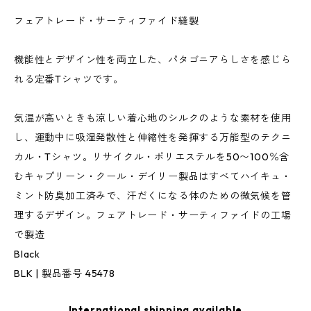
フェアトレード・サーティファイド縫製
機能性とデザイン性を両立した、パタゴニアらしさを感じら
れる定番Tシャツです。
気温が高いときも涼しい着心地のシルクのような素材を使用
し、運動中に吸湿発散性と伸縮性を発揮する万能型のテクニ
カル・Tシャツ。リサイクル・ポリエステルを50〜100％含
むキャプリーン・クール・デイリー製品はすべてハイキュ・
ミント防臭加工済みで、汗だくになる体のための微気候を管
理するデザイン。フェアトレード・サーティファイドの工場
で製造
Black
BLK | 製品番号 45478
International shipping available