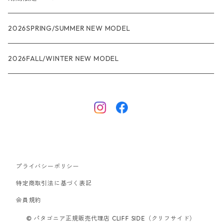
R1
ウィメンズ
★★★
2026SPRING/SUMMER NEW MODEL
R1エア
R1
ジャケット・アウター
レインウェアー
2026FALL/WINTER NEW MODEL
ナノパフ
R1エア
ダウンジャケット
キャプリーン
フリースジャケット
トップス
ナイロンジャケット
キャプリーン
ボトムス
プライバシーポリシー
ベスト
バギーズ ショーツ
ボードショーツ
特定商取引法に基づく表記
会員規約
スウェットシャツ・フーディ
バッグ
© パタゴニア正規販売代理店 CLIFF SIDE（クリフサイド）