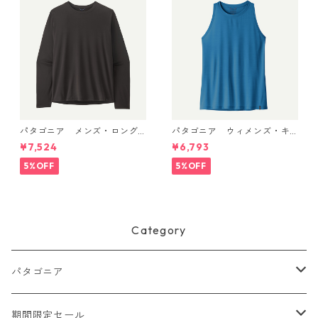
パタゴニア メンズ・ロング
パタゴニア ウィメンズ・キ
スリーブ・キャプリーン・ク
ャプリーン・クール・ウルト
¥7,524
¥6,793
ール・デイリー・シャツ Black
ラ・タンク Aquatic Blue - Li
45181 日本正規品
ght Aquatic Blue X-Dye 447
5%OFF
5%OFF
40 日本正規品
Category
パタゴニア
メンズ
期間限定セール