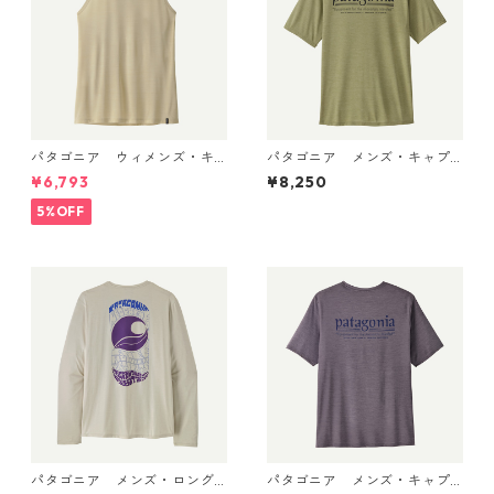
パタゴニア ウィメンズ・キ
パタゴニア メンズ・キャプ
ャプリーン・クール・ウルト
リーン・クール・デイリー・
¥6,793
¥8,250
ラ・タンク Pumice - Dyno W
シャツ（ハット・トリッパ
hite X-Dye 44740 日本正規
ー）Gumtree Green - Light
5%OFF
品
Gumtree Green X-Dye 455
04 日本正規品
パタゴニア メンズ・ロング
パタゴニア メンズ・キャプ