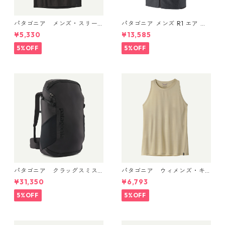
パタゴニア メンズ・スリー
パタゴニア メンズ R1 エア ベ
ブレス・キャプリーン・クー
スト 40285 Smolder Blue
¥5,330
¥13,585
ル・デイリー・シャツ (カラ
ー Black) Patagonia Men's Sl
5%OFF
5%OFF
eeveless Capilene® Cool Da
ily Shirt 日本正規品 製品番
号 45256
パタゴニア クラッグスミス
パタゴニア ウィメンズ・キ
パック 45L ブラック 48066 P
ャプリーン・クール・ウルト
¥31,350
¥6,793
atagonia Cragsmith Pack 日
ラ・タンク Pumice - Dyno W
本正規品
hite X-Dye 44740 日本正規
5%OFF
5%OFF
品