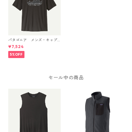
パタゴニア メンズ・キャプ
リーン・クール・デイリー・
¥7,524
シャツ（'73 スカイライン）
(カラー Black) Patagonia Me
5%OFF
n's Capilene® Cool Daily Shi
rt - '73 Skyline 日本正規品
製品番号 45478
セール中の商品