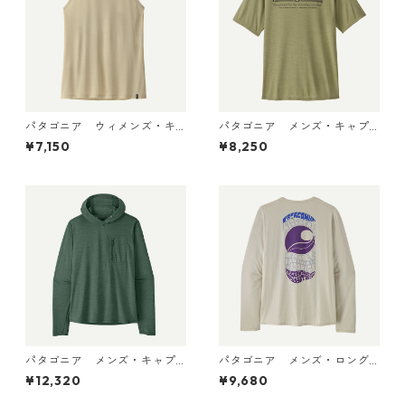
パタゴニア ウィメンズ・キ
パタゴニア メンズ・キャプ
ャプリーン・クール・ウルト
リーン・クール・デイリー・
¥7,150
¥8,250
ラ・タンク Pumice - Dyno W
シャツ（ハット・トリッパ
hite X-Dye 44740 日本正規
ー）Gumtree Green - Light
品
Gumtree Green X-Dye 455
04 日本正規品
パタゴニア メンズ・キャプ
パタゴニア メンズ・ロング
リーン・クール・サン・フー
スリーブ・キャプリーン・ク
¥12,320
¥9,680
ディ 44800 日本正規品
ール・デイリー・シャツ（パ
ス・イット・アラウンド） Dy