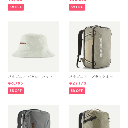
ー・シャツ Dyno White 4522
49307 日本正規品
6
5%OFF
5%OFF
パタゴニア バケツ・ハット 3
パタゴニア ブラックホー
3595 Text Logo: Birch Whit
ル・ミニ・MLC 30L Weather
¥6,793
¥27,170
e
ed Stone 49266 日本正規品
5%OFF
5%OFF