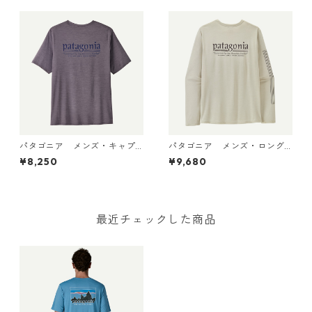
no White 45495 日本正規品
パタゴニア メンズ・キャプ
パタゴニア メンズ・ロング
リーン・クール・デイリー・
スリーブ・キャプリーン・ク
¥8,250
¥9,680
シャツ（ハット・トリッパ
ール・デイリー・シャツ（ハ
ー）May Grey - Light May G
ット・トリッパー）Dyno Whi
rey X-Dye 45504 日本正規品
te 45496 日本正規品
最近チェックした商品