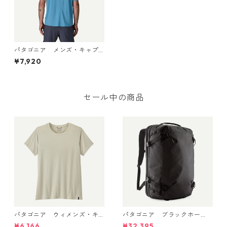
パタゴニア メンズ・キャプ
リーン・クール・デイリー・
¥7,920
シャツ（カラー Shore Blue -
Light Shore Blue X-Dye）
(カラー Black) Patagonia Me
n's Capilene® Cool Daily Shi
rt - '73 Skyline 日本正規品
セール中の商品
製品番号 45478
パタゴニア ウィメンズ・キ
パタゴニア ブラックホー
ャプリーン・クール・デイリ
ル・MLC 45L Black w/Black
¥6,166
¥32,395