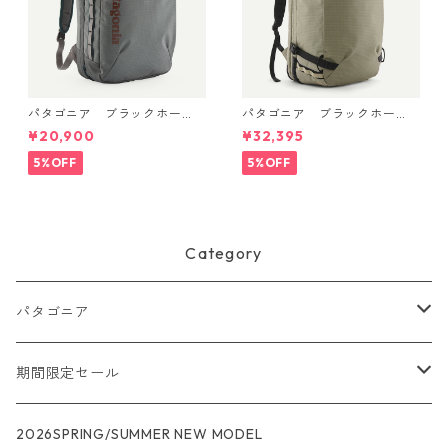
パタゴニア ブラックホー
パタゴニア ブラックホー
ル・マイクロ・MLC 22L (カ
ル・MLC 45L Weathered Sto
¥20,900
¥32,395
ラー Noble Grey) Patagonia
ne 49307 日本正規品
Black Hole® Micro MLC® Bac
5%OFF
5%OFF
kpack 22L 日本正規品 製品
番号 49260
Category
パタゴニア
メンズ
期間限定セール
R1
ウィメンズ
★★★
2026SPRING/SUMMER NEW MODEL