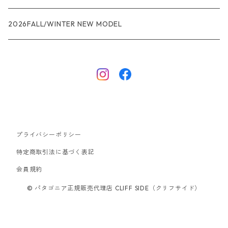
R1エア
R1
ジャケット・アウター
レインウェアー
2026FALL/WINTER NEW MODEL
ナノパフ
R1エア
ダウンジャケット
キャプリーン
フリースジャケット
トップス
ナイロンジャケット
キャプリーン
ボトムス
プライバシーポリシー
ベスト
バギーズ ショーツ
ボードショーツ
特定商取引法に基づく表記
会員規約
スウェットシャツ・フーディ
バッグ
© パタゴニア正規販売代理店 CLIFF SIDE（クリフサイド）
シャツ・Tシャツ
キャップ ハット