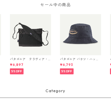
セール中の商品
パタゴニア テラヴィア・
パタゴニア バケツ・ハッ
h
サコッシュ 3L (カラー Bla
ト 33595 ’95 Oval Logo:
¥6,897
¥6,793
ck) Patagonia Terravia Sa
Smolder Blue
coche Bag 3L 日本正規品
5%OFF
5%OFF
製品番号 48835
Category