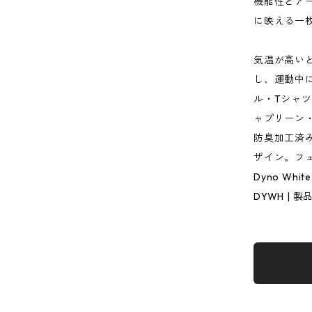
機能性とア
に映える一
気温が高い
し、運動中
ル・Tシャツ
ャプリーン
防臭加工済
ザイン。フ
Dyno White
DYWH | 製