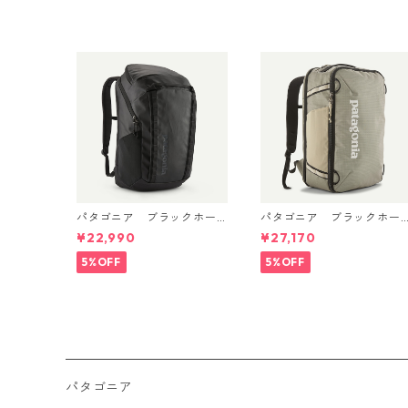
- Great Waves 日本正規
品 製品番号 45456
パタゴニア ブラックホー
パタゴニア ブラックホー
ル・パック 32L (カラーBla
ル・ミニ・MLC 30L Weat
¥22,990
¥27,170
ck w/Black ) Patagonia Bl
ered Stone 49266 日本正
ack Hole® Pack 32L 日本正
規品
5%OFF
5%OFF
規品 製品番号 49302
パタゴニア