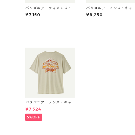
パタゴニア ウィメンズ・
パタゴニア メンズ・キャ
キャプリーン・クール・ウ
プリーン・クール・デイリ
¥7,150
¥8,250
ルトラ・タンク Pumice - D
ー・シャツ（ハット・トリ
yno White X-Dye 44740
ッパー）Gumtree Green -
日本正規品
Light Gumtree Green X-
ye 45504 日本正規品
パタゴニア メンズ・キャ
プリーン・クール・デイリ
¥7,524
ー・シャツ（メンズ・キャ
プリーン・クール・デイリ
5%OFF
ー・シャツ（グレート・ウ
ェーブス）） (カラー Dyn
o White) Patagonia Men's
Capilene® Cool Daily Shirt