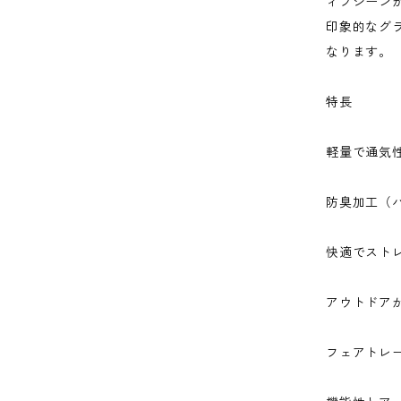
ィブシーン
印象的なグ
なります。
特長
軽量で通気
防臭加工（
快適でスト
アウトドア
フェアトレ