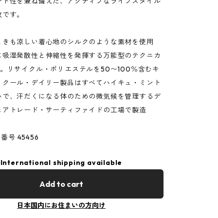
ート性を兼ね備えた、アクティブなライフスタイル
枚です。
ときも涼しい着心地のシルクのような素材を使用
に吸湿発散性と伸縮性を発揮する万能型のテクニカ
。リサイクル・ポリエステルを50〜100％含むキ
・クール・デイリー製品はすべてハイキュ・ミント
みで、汗だくになる体のための微気候を管理するデ
ェアトレード・サーティファイドの工場で製造
品番号 45456
International shipping available
Add to cart
日本国内にお住まいの方向け