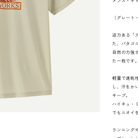
メンズ・キ
（グレート
迫力ある「
た、パタゴ
自然の力強
た一枚です
軽量で速乾
し、汗をか
キープ。
ハイキュ・
でもニオイ
ランニング