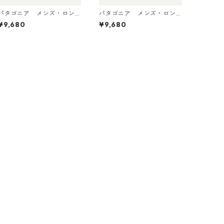
パタゴニア メンズ・ロン
パタゴニア メンズ・ロン
グスリーブ・キャプリー
グスリーブ・キャプリー
¥9,680
¥9,680
ン・クール・デイリー・シ
ン・クール・デイリー・シ
ャツ（ハット・トリッパ
ャツ（ハット・トリッパ
ー）Dyno White 45496 日
ー）May Grey - Light May
本正規品
Grey X-Dye 45496 日本正
規品