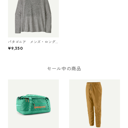
パタゴニア メンズ・ロング
スリーブ・キャプリーン・ク
¥9,350
ール・デイリー・シャツ（ス
トラタスパイア） (カラー Fe
ather Grey) Patagonia Me
n's Long-Sleeved Capilene®
Cool Daily Shirt - Strataspir
セール中の商品
e 日本正規品 製品番号 4545
5