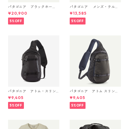
パタゴニア ブラックホー
パタゴニア メンズ・テルボ
ル・ダッフル 40L Aqua Ston
ンヌ・ジョガーズ (カラー Bo
¥20,900
¥13,585
e 49339 日本正規品
bcat Brown) Patagonia Me
n's Terrebonne Trail Jogger
5%OFF
5%OFF
s 日本正規品 製品番号 2454
1
パタゴニア アトム・スリン
パタゴニア アトム スリング
グ 8L (カラー Black) Patago
8L Smolder Blue 48262 Pata
¥9,405
¥9,405
nia Atom Sling Bag 8L 日本
gonia Atom Sling Bag 8L 日
正規品 製品番号 48262
本正規品
5%OFF
5%OFF