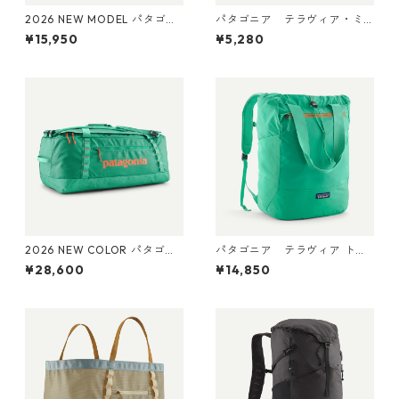
2026 NEW MODEL パタゴニ
パタゴニア テラヴィア・ミ
ア レフュジオ・デイパック 2
ニ・ヒップ・パック 1L (カラ
¥15,950
¥5,280
6L Weathered Stone 47914
ー Smolder Blue) Patagonia
Patagonia Refugio Daypack
Terravia Mini Hip Pack 1L 日
26L 日本正規品
本正規品 製品番号 49448
2026 NEW COLOR パタゴニ
パタゴニア テラヴィア トー
ア ブラックホール・ダッフ
ト パック 24L Aqua Stone 48
¥28,600
¥14,850
ル 70L (カラー Aqua Stone)
814 Patagonia Terravia Tote
Patagonia Black Hole® Duff
Pack 24L 日本正規品
el 70L 日本正規品 製品番号
49348