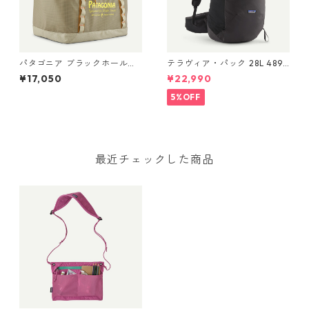
パタゴニア ブラックホール・
テラヴィア・パック 28L 48911
ギア・トート 61L Water Peop
Black
¥17,050
¥22,990
le Banner: Weathered Stone
49276 Black Hole® Gear
5%OFF
Tote 61L 日本正規品
最近チェックした商品