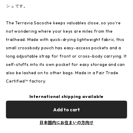
シュです。
The Terravia Sacoche keeps valuables close, so you're
not wondering where your keys are miles from the
trailhead. Made with quick-drying lightweight fabric, this
small crossbody pouch has easy-access pockets and a
long adjustable strap for front or cross-body carrying. It
self-stuffs into its own pocket for easy storage and can
also be lashed on to other bags. Made in a Fair Trade
Certified™ factory.
International shipping available
Add to cart
日本国内にお住まいの方向け