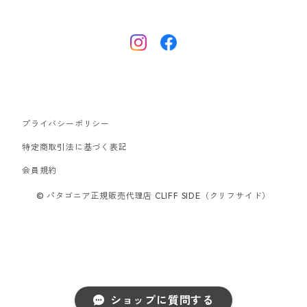
ナノパフ
R1エア
ダウンジャケット
キャプリーン
フリースジャケット
トップス
ナイロンジャケット
キャプリーン
ボトムス
プライバシーポリシー
ベスト
バギーズ ショーツ
ボードショーツ
特定商取引法に基づく表記
会員規約
スウェットシャツ・フーディ
バッグ
© パタゴニア正規販売代理店 CLIFF SIDE（クリフサイド）
シャツ・Tシャツ
キャップ ハット
スーパーセール
ショップに質問する