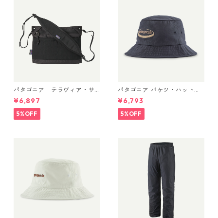
パタゴニア テラヴィア・サ
パタゴニア バケツ・ハット 3
コッシュ 3L (カラー Black)
3595 ’95 Oval Logo: Smold
¥6,897
¥6,793
Patagonia Terravia Sacoche
er Blue
Bag 3L 日本正規品 製品番号
5%OFF
5%OFF
48835