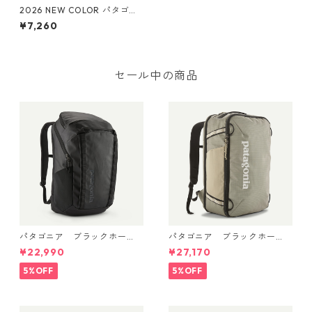
2026 NEW COLOR パタゴニ
ア テラヴィア・サコッシュ 3
¥7,260
L (カラー Faded Magenta)
Patagonia Terravia Sacoche
Bag 3L 日本正規品 製品番号
48835
セール中の商品
パタゴニア ブラックホー
パタゴニア ブラックホー
ル・パック 32L (カラーBlac
ル・ミニ・MLC 30L Weather
¥22,990
¥27,170
k w/Black ) Patagonia Black
ed Stone 49266 日本正規品
Hole® Pack 32L 日本正規品
5%OFF
5%OFF
製品番号 49302