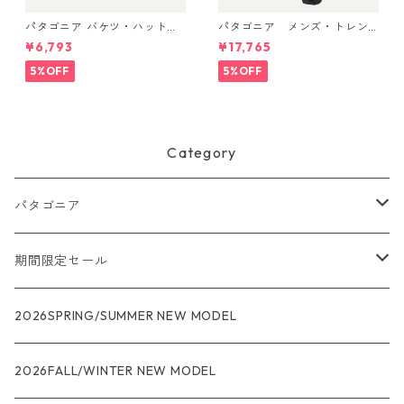
パタゴニア バケツ・ハット 3
パタゴニア メンズ・トレン
3595 Text Logo: Birch Whit
トシェル 3L・レイン・パンツ
¥6,793
¥17,765
e
（ショート） (カラー Black)
Patagonia Men's Torrentshe
5%OFF
5%OFF
ll 3L Rain Pants - Short 日本
正規品 製品番号 85261
Category
パタゴニア
メンズ
期間限定セール
R1
ウィメンズ
★★★
2026SPRING/SUMMER NEW MODEL
R1エア
R1
ジャケット・アウター
レインウェアー
2026FALL/WINTER NEW MODEL