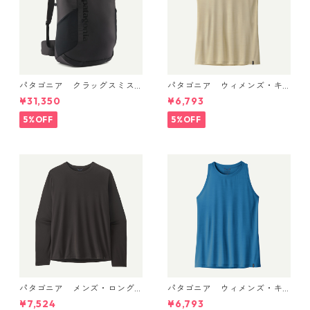
パタゴニア クラッグスミス
パタゴニア ウィメンズ・キ
パック 45L ブラック 48066 P
ャプリーン・クール・ウルト
¥31,350
¥6,793
atagonia Cragsmith Pack 日
ラ・タンク Pumice - Dyno W
本正規品
hite X-Dye 44740 日本正規
5%OFF
5%OFF
品
パタゴニア メンズ・ロング
パタゴニア ウィメンズ・キ
スリーブ・キャプリーン・ク
ャプリーン・クール・ウルト
¥7,524
¥6,793
ール・デイリー・シャツ Black
ラ・タンク Aquatic Blue - Li