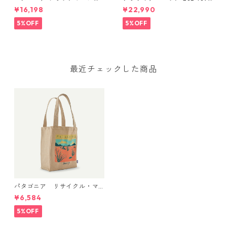
ギア・トート 61L Water Peop
Black
¥16,198
¥22,990
le Banner: Weathered Stone
49276 Black Hole® Gear
5%OFF
5%OFF
Tote 61L 日本正規品
最近チェックした商品
パタゴニア リサイクル・マ
ーケット・トート (カラー D
¥6,584
esert Glow: Classic Tan) Pat
agonia Recycled Market Tot
5%OFF
e 日本正規品 製品番号 5925
0