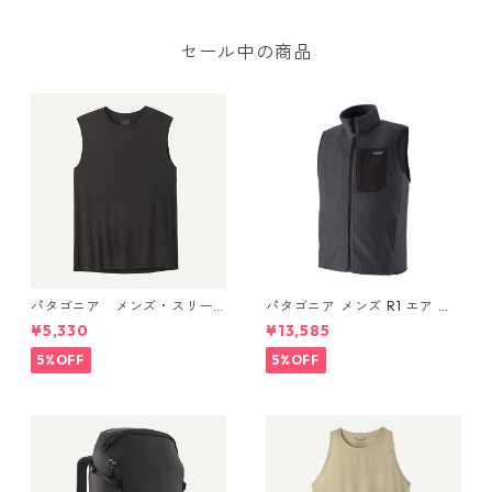
セール中の商品
パタゴニア メンズ・スリー
パタゴニア メンズ R1 エア ベ
ブレス・キャプリーン・クー
スト 40285 Smolder Blue
¥5,330
¥13,585
ル・デイリー・シャツ (カラ
ー Black) Patagonia Men's Sl
5%OFF
5%OFF
eeveless Capilene® Cool Da
ily Shirt 日本正規品 製品番
号 45256