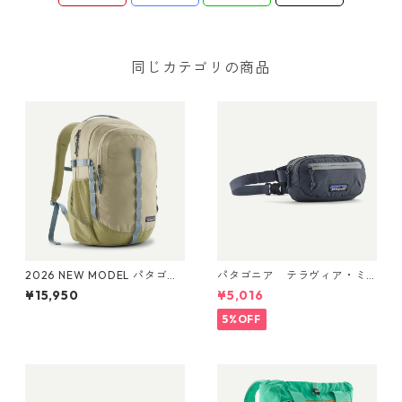
同じカテゴリの商品
2026 NEW MODEL パタゴニ
パタゴニア テラヴィア・ミ
ア レフュジオ・デイパック 2
ニ・ヒップ・パック 1L (カラ
¥15,950
¥5,016
6L Weathered Stone 47914
ー Smolder Blue) Patagonia
Patagonia Refugio Daypack
Terravia Mini Hip Pack 1L 日
5%OFF
26L 日本正規品
本正規品 製品番号 49448