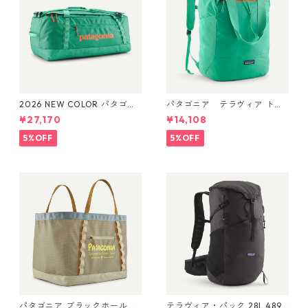
2026 NEW COLOR パタゴニ
パタゴニア テラヴィア トー
ア ブラックホール・ダッフ
ト パック 24L Aqua Stone 48
¥27,170
¥14,108
ル 70L (カラー Aqua Stone)
814 Patagonia Terravia Tote
Patagonia Black Hole® Duff
Pack 24L 日本正規品
5%OFF
5%OFF
el 70L 日本正規品 製品番号
49348
パタゴニア ブラックホール・
テラヴィア・パック 28L 48911