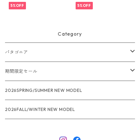
45181 日本正規品
ght Aquatic Blue X-Dye 447
5%OFF
5%OFF
40 日本正規品
Category
パタゴニア
メンズ
期間限定セール
R1
ウィメンズ
★★★
2026SPRING/SUMMER NEW MODEL
R1エア
R1
ジャケット・アウター
レインウェアー
2026FALL/WINTER NEW MODEL
ナノパフ
R1エア
ダウンジャケット
キャプリーン