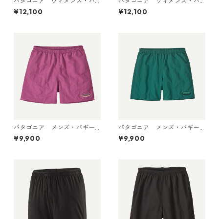
パタゴニア ウィメンズ・バ
パタゴニア ウィメンズ・バ
ギーズ・ロング Weathered S
ギーズ・ロング Light Violet
¥12,100
¥12,100
tone 57035 Patagonia Wom
57035 Patagonia Women's
en's Baggies™ Longs 日本正
Baggies™ Longs 日本正規
規品
品
パタゴニア メンズ・バギー
パタゴニア メンズ・バギー
ズ・ショーツ ５インチ 5702
ズ・ショーツ ５インチ 5702
¥9,900
¥9,900
2 (カラー '95 Oval Logo: Fa
2 '95 Oval Logo: Gem Green
ded Magenta)
日本正規品