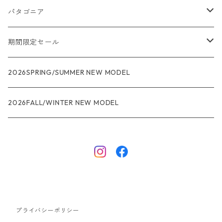
パタゴニア
メンズ
期間限定セール
R1
ウィメンズ
★★★
2026SPRING/SUMMER NEW MODEL
R1エア
R1
ジャケット・アウター
レインウェアー
2026FALL/WINTER NEW MODEL
ナノパフ
R1エア
ダウンジャケット
キャプリーン
フリースジャケット
トップス
ナイロンジャケット
キャプリーン
ボトムス
プライバシーポリシー
ベスト
バギーズ ショーツ