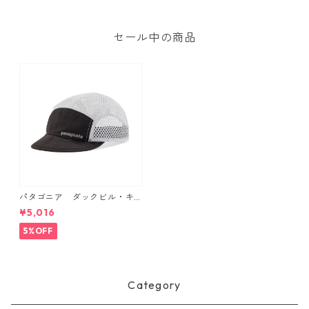
Women's Terrebonne Jogge
rs 日本正規品 製品番号 245
95
セール中の商品
パタゴニア ダックビル・キ
ャップ （カラー Black） Pat
¥5,016
agonia Duckbill Cap 日本正
規品 製品番号 28818
5%OFF
Category