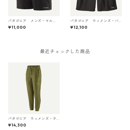
パタゴニア メンズ・マル
パタゴニア ウィメンズ・バ
チ・トレイルズ・ショーツ ６
ギーズ・ロング Black 57035
¥11,000
¥12,100
インチ Black 57595 Patago
Patagonia Women's Baggie
nia Men's Multi Trails Short
s™ Longs 日本正規品
s - 6" 日本正規品
最近チェックした商品
パタゴニア ウィメンズ・テ
ルボンヌ・ジョガーズ (カラ
¥14,300
ー Caper Green) Patagonia