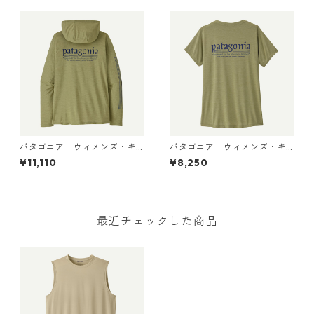
X-Dye
no White 45495 日本正規品
パタゴニア ウィメンズ・キ
パタゴニア ウィメンズ・キ
ャプリーン・クール・デイリ
ャプリーン・クール・デイリ
¥11,110
¥8,250
ー・フーディ（ハット・トリ
ー・シャツ（ハット・トリッ
ッパー）45502 Gumtree Gr
パー）45506 Gumtree Gre
een - Light Gumtree Green
en - Light Gumtree Green X
X-Dye 日本正規品
-Dye 日本正規品
最近チェックした商品