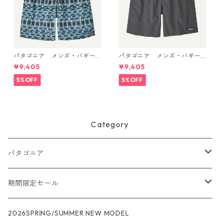
パタゴニア メンズ・バギー
パタゴニア メンズ・バギー
ズ・ロング ７インチ Climbi
ズ・ロング ７インチ (カラー
¥9,405
¥9,405
ng Stripe: Still Blue 58035 P
Forge Grey w/Forge Grey)
atagonia Men's Baggies™ L
Patagonia Men's Baggies™
5%OFF
5%OFF
ongs - 7" 日本正規品
Longs - 7"日本正規品 製品
番号 58035
Category
パタゴニア
メンズ
期間限定セール
R1
ウィメンズ
★★★
2026SPRING/SUMMER NEW MODEL