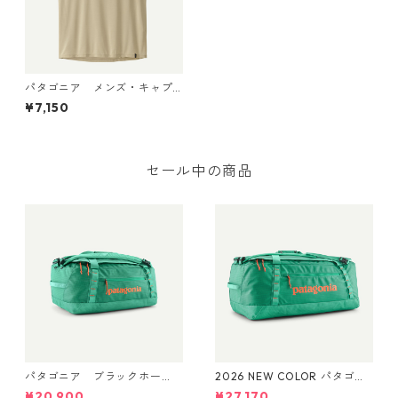
パタゴニア メンズ・キャプ
リーン・クール・ウルトラ・
¥7,150
タンク (カラー Pumice - Dy
no White X-Dye) Patagonia
Men's Capilene® Cool Ultra
Tank Top 日本正規品 製品番
号 44730
セール中の商品
パタゴニア ブラックホー
2026 NEW COLOR パタゴニ
ル・ダッフル 40L Aqua Ston
ア ブラックホール・ダッフ
¥20,900
¥27,170