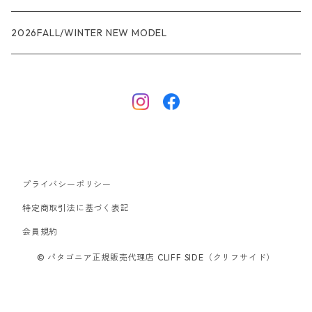
R1エア
R1
ジャケット・アウター
レインウェアー
2026FALL/WINTER NEW MODEL
ナノパフ
R1エア
ダウンジャケット
キャプリーン
フリースジャケット
トップス
ナイロンジャケット
キャプリーン
ボトムス
プライバシーポリシー
ベスト
バギーズ ショーツ
ボードショーツ
特定商取引法に基づく表記
会員規約
スウェットシャツ・フーディ
バッグ
© パタゴニア正規販売代理店 CLIFF SIDE（クリフサイド）
シャツ・Tシャツ
キャップ ハット