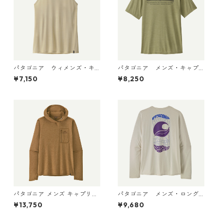
パタゴニア ウィメンズ・キ
パタゴニア メンズ・キャプ
ャプリーン・クール・ウルト
リーン・クール・デイリー・
¥7,150
¥8,250
ラ・タンク Pumice - Dyno W
シャツ（ハット・トリッパ
hite X-Dye 44740 日本正規
ー）Gumtree Green - Light
品
Gumtree Green X-Dye 455
04 日本正規品
パタゴニア メンズ キャプリー
パタゴニア メンズ・ロング
ン クール サン フーディ クラ
スリーブ・キャプリーン・ク
¥13,750
¥9,680
ウド クラッグ クレスト 4493
ール・デイリー・シャツ（パ
8 Wolf Brown - Classic Tan
ス・イット・アラウンド） Dy