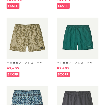
e 49339 日本正規品
ル 70L (カラー Aqua Stone)
Patagonia Black Hole® Duff
5%OFF
5%OFF
el 70L 日本正規品 製品番号
49348
パタゴニア メンズ・バギー
パタゴニア メンズ・バギー
ズ・ショーツ ５インチ 5702
ズ・ショーツ ５インチ 5702
¥9,405
¥9,405
2 Earthen: Weathered Ston
2 '95 Oval Logo: Gem Green
e 日本正規品
日本正規品
5%OFF
5%OFF