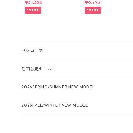
¥31,350
¥6,793
66 Patagonia Cragsmith
ルトラ・タンク Pumice - 
Pack 日本正規品
yno White X-Dye 44740
5%OFF
5%OFF
日本正規品
パタゴニア
メンズ
期間限定セール
R1
ウィメンズ
★★★
2026SPRING/SUMMER NEW MODEL
R1エア
R1
ジャケット・アウター
レインウェアー
2026FALL/WINTER NEW MODEL
ナノパフ
R1エア
ダウンジャケット
キャプリーン