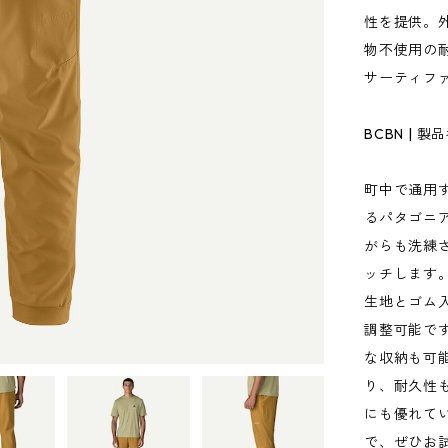
性を提供。外
物不使用の
サーティフ
BCBN | 製品
町中で通用
るパタゴニ
がらも洗練
ッチします
生地とゴム
調整可能で
な収納も可
り、耐久性
にも優れて
で、ぜひお