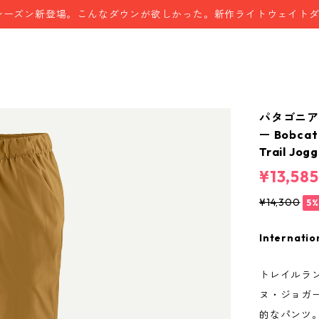
シーズン新登場。こんなダウンが欲しかった。新作ライトウェイト
パタゴニア
ー Bobcat 
Trail J
¥13,585
¥14,300
5%
Internatio
トレイルラ
ヌ・ジョガ
的なパンツ