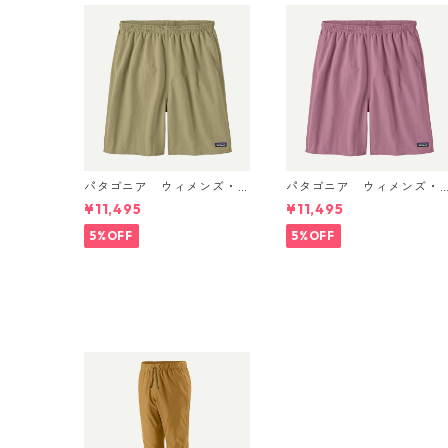
パタゴニア ウィメンズ・
パタゴニア ウィメンズ・
バギーズ・ロング Weather
バギーズ・ロング Light Vio
¥11,495
¥11,495
ed Stone 57035 Patagoni
let 57035 Patagonia Wo
a Women's Baggies™ Lon
en's Baggies™ Longs 日本
5%OFF
5%OFF
gs 日本正規品
正規品