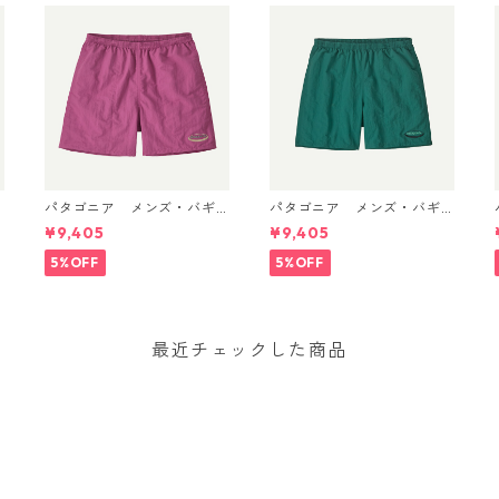
パタゴニア メンズ・バギ
パタゴニア メンズ・バギ
ーズ・ショーツ ５インチ 5
ーズ・ショーツ ５インチ 5
¥9,405
¥9,405
m
7022 (カラー '95 Oval Lo
7022 '95 Oval Logo: Gem
go: Faded Magenta)
Green 日本正規品
5%OFF
5%OFF
最近チェックした商品