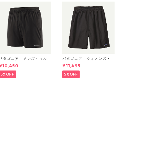
パタゴニア メンズ・マル
パタゴニア ウィメンズ・
チ・トレイルズ・ショーツ
バギーズ・ロング Black 57
¥10,450
¥11,495
６インチ Black 57595 Pat
035 Patagonia Women's B
agonia Men's Multi Trails
aggies™ Longs 日本正規
5%OFF
5%OFF
Shorts - 6" 日本正規品
品