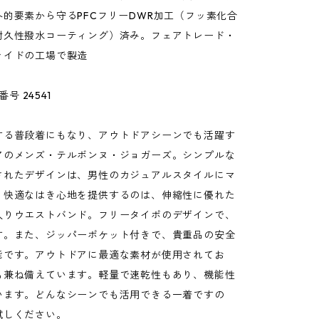
的要素から守るPFCフリーDWR加工（フッ素化合
耐久性撥水コーティング）済み。フェアトレード・
ァイドの工場で製造
番号 24541
する普段着にもなり、アウトドアシーンでも活躍す
アのメンズ・テルボンヌ・ジョガーズ。シンプルな
されたデザインは、男性のカジュアルスタイルにマ
。快適なはき心地を提供するのは、伸縮性に優れた
入りウエストバンド。フリータイポのデザインで、
す。また、ジッパーポケット付きで、貴重品の安全
能です。アウトドアに最適な素材が使用されてお
も兼ね備えています。軽量で速乾性もあり、機能性
います。どんなシーンでも活用できる一着ですの
試しください。