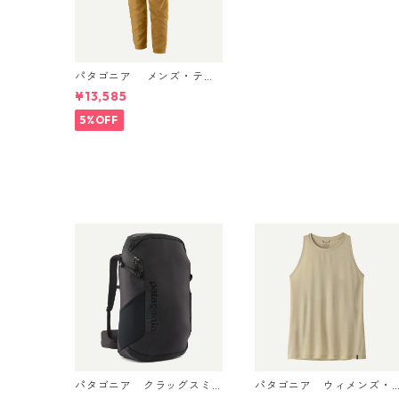
パタゴニア メンズ・テル
ボンヌ・ジョガーズ (カラ
¥13,585
ー Bobcat Brown) Patagon
ia Men's Terrebonne Trail
5%OFF
Joggers 日本正規品 製品
番号 24541
パタゴニア クラッグスミ
パタゴニア ウィメンズ・
ス パック 45L ブラック 480
キャプリーン・クール・ウ