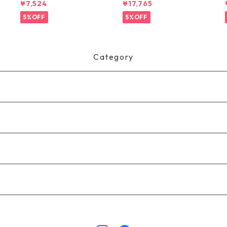
¥7,524
¥17,765
D
ン・クール・デイリー・シ
ンツ（ショート） (カラー
ャツ Black 45181 日本正規
Black) Patagonia Men's To
5%OFF
5%OFF
品
rrentshell 3L Rain Pants -
Short 日本正規品 製品番号
85261
Category